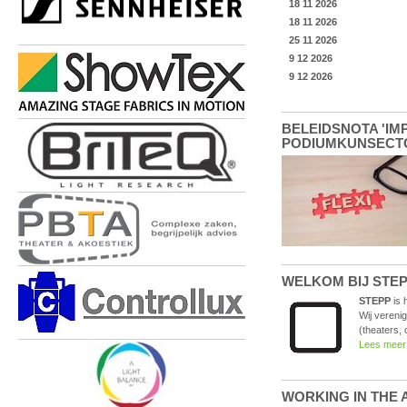
BELEIDSNOTA 'IM
PODIUMKUNSECTOR'
WELKOM BIJ STEPP 
STEPP
is 
Wij vereni
(theaters, 
Lees meer
WORKING IN THE AR