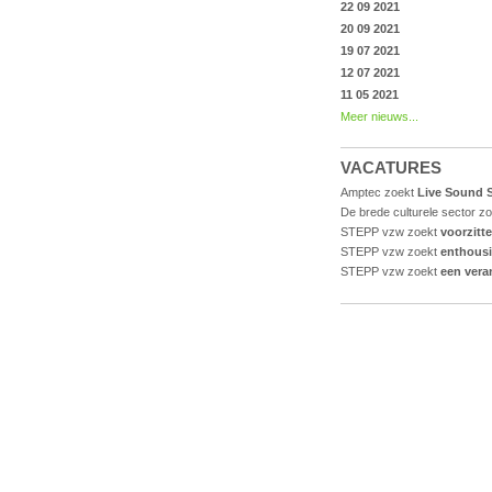
22 09 2021
20 09 2021
19 07 2021
12 07 2021
11 05 2021
Meer nieuws...
VACATURES
Amptec zoekt
Live Sound S
De brede culturele sector z
STEPP vzw zoekt
voorzitt
STEPP vzw zoekt
enthousi
STEPP vzw zoekt
een vera