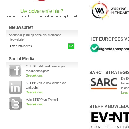
Nieuwsbrief
Abonneer je nu op onze elektronische
HET EUROPEES VE
nieuwsbrief!
Social Media
Ook STEPP heeft een eigen
facebookpagina!
SARC - STRATEGI
Bezoek ons
De SA
STEPP kan je ook vinden via
het m
LinkedIn!
in een
Bezoek ons
Lees
Volg STEPP op Twitter!
Bezoek ons
STEPP KNOWLEDGE