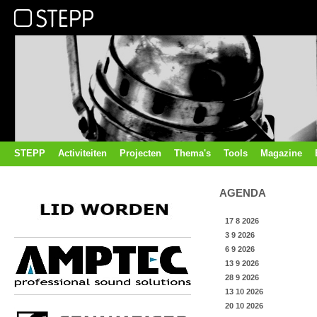
STEPP
Activiteiten
Projecten
Thema's
Tools
Magazine
AGENDA