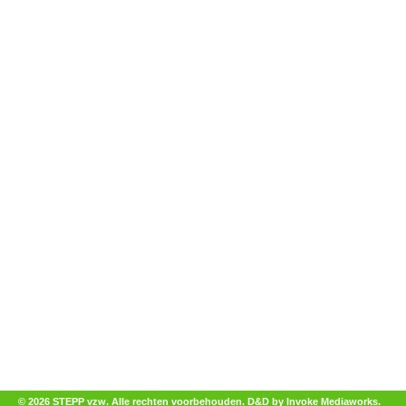
© 2026 STEPP vzw. Alle rechten voorbehouden.
D&D by Invoke Mediaworks
.