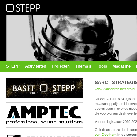
STEPP
Activiteiten
Projecten
Thema's
Tools
Magazine
SARC - STRATEGI
www.vlaanderen.be/sarc/nl
De SARC is de strategische 
maatschappelijke middenvel
sectorraden in overleg met e
die voortkomen uit dit over
Voor de legislatuur 2019-2
Ook tijdens deze derde termi
van Goethem
in de secto