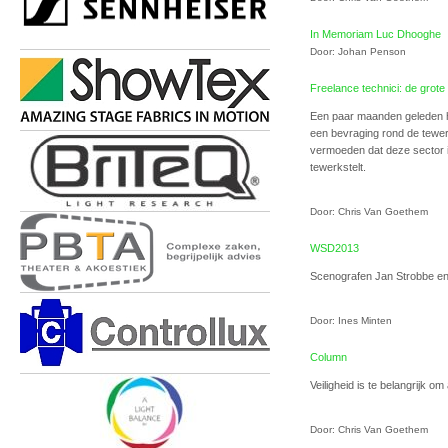
In Memoriam Luc Dhooghe
Door: Johan Penson
Freelance technici: de grote
Een paar maanden geleden h
een bevraging rond de tewerk
vermoeden dat deze sector i
tewerkstelt.
Door: Chris Van Goethem
WSD2013
Scenografen Jan Strobbe e
Door: Ines Minten
Column
Veiligheid is te belangrijk om
Door: Chris Van Goethem