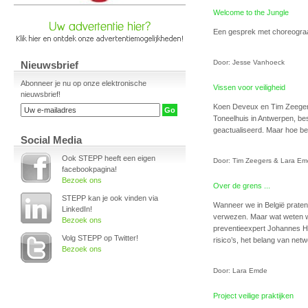
Welcome to the Jungle
Een gesprek met choreogra
Door: Jesse Vanhoeck
Nieuwsbrief
Abonneer je nu op onze elektronische
Vissen voor veiligheid
nieuwsbrief!
Koen Deveux en Tim Zeegers
Toneelhuis in Antwerpen, be
geactualiseerd. Maar hoe be
Social Media
Ook STEPP heeft een eigen
Door: Tim Zeegers & Lara E
facebookpagina!
Bezoek ons
Over de grens ...
STEPP kan je ook vinden via
Wanneer we in België praten
LinkedIn!
verwezen. Maar wat weten w
Bezoek ons
preventieexpert Johannes H
Volg STEPP op Twitter!
risico’s, het belang van net
Bezoek ons
Door: Lara Emde
Project veilige praktijken