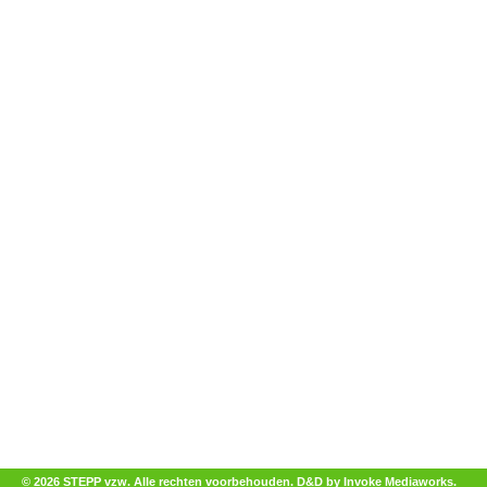
© 2026 STEPP vzw. Alle rechten voorbehouden.
D&D by Invoke Mediaworks
.