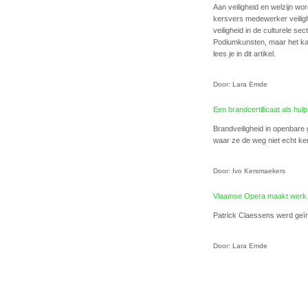
Aan veiligheid en welzijn wo
kersvers medewerker veiligh
veiligheid in de culturele se
Podiumkunsten, maar het kan 
lees je in dit artikel.
Door: Lara Emde
Een brandcertificaat als hul
Brandveiligheid in openbare
waar ze de weg niet echt kenn
Door: Ivo Kersmaekers
Vlaamse Opera maakt werk v
Patrick Claessens werd geï
Door: Lara Emde