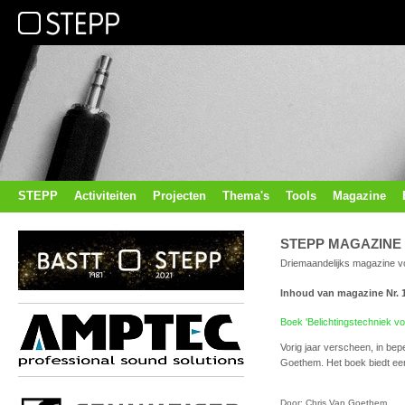
STEPP
Activiteiten
Projecten
Thema's
Tools
Magazine
STEPP MAGAZINE
Driemaandelijks magazine vo
Inhoud van magazine Nr. 
Boek 'Belichtingstechniek vo
Vorig jaar verscheen, in bep
Goethem. Het boek biedt een
Door: Chris Van Goethem