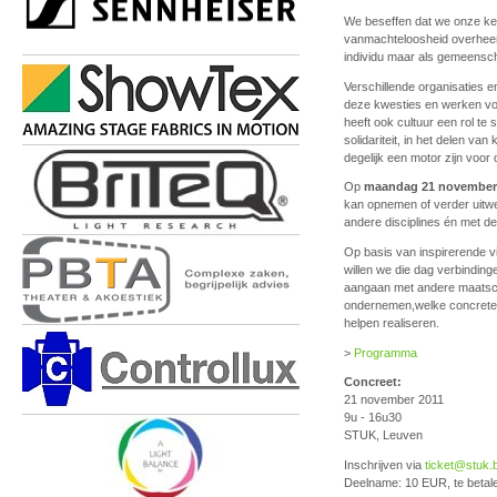
We beseffen dat we onze ke
vanmachteloosheid overheerst
individu maar als gemeensc
Verschillende organisaties en
deze kwesties en werken vol
heeft ook cultuur een rol te 
solidariteit, in het delen v
degelijk een motor zijn voor
Op
maandag 21 november
kan opnemen of verder uitw
andere disciplines én met d
Op basis van inspirerende vi
willen we die dag verbindin
aangaan met andere maatsc
ondernemen,welke concrete 
helpen realiseren.
>
Programma
Concreet:
21 november 2011
9u - 16u30
STUK, Leuven
Inschrijven via
ticket@stuk.
Deelname: 10 EUR, te betal