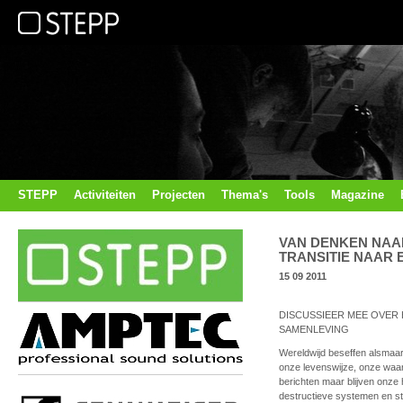
STEPP
Activiteiten
Projecten
Thema's
Tools
Magazine
VAN DENKEN NAA
TRANSITIE NAAR
15 09 2011
DISCUSSIEER MEE OVER
SAMENLEVING
Wereldwijd beseffen alsmaa
onze levenswijze, onze wa
berichten maar blijven onze
destructieve systemen en st