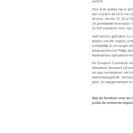
verbod.
Voor al de andere zijn er g
dan vooral in de vorm van LE
de bron, slechts 10, 20 of 
De gemiddelde levensduur va
15.000 branduren mee, wat zo
Veel mensen gebruiken nu n
lampen van elk volgens onde
onmiddellijk te vervangen do
lampenproducent Philips bes
Nederlandse specialisten ho
De Europese Commissie maak
kilowattuur bespaard zal wor
per jaar verminderen, een hoe
elektriciteitsgebruik. Voorw
gloei- en halogeenlampen te
Wat dit betekent voor de
podia de verkeerde impact 