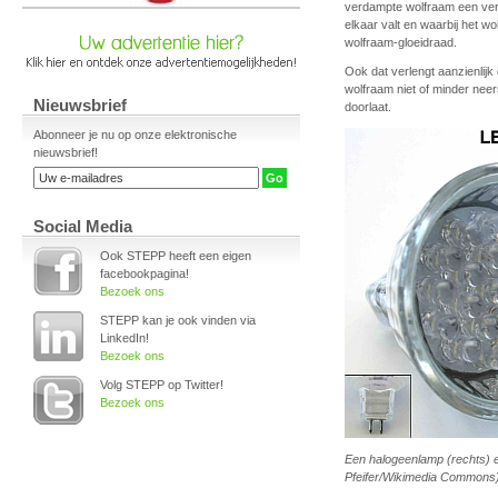
verdampte wolfraam een verb
elkaar valt en waarbij het w
wolfraam-gloeidraad.
Ook dat verlengt aanzienlijk
wolfraam niet of minder neer
Nieuwsbrief
doorlaat.
Abonneer je nu op onze elektronische
nieuwsbrief!
Social Media
Ook STEPP heeft een eigen
facebookpagina!
Bezoek ons
STEPP kan je ook vinden via
LinkedIn!
Bezoek ons
Volg STEPP op Twitter!
Bezoek ons
Een halogeenlamp (rechts) en
Pfeifer/Wikimedia Commons