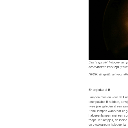
Een "capsule" halogeenlampje
alternatieven voor zijn (Fo
NVDR: dit geldt niet voor al
Energielabel B
Lampen moeten voor de Euro
energielabel B hebben, terwi
twee jaar geleden al een aa
Enkel lampen waarvoor er ge
halogeenlampen met een cont
"capsule" lampjes, de klein
en zwakstroom halogeenlampj