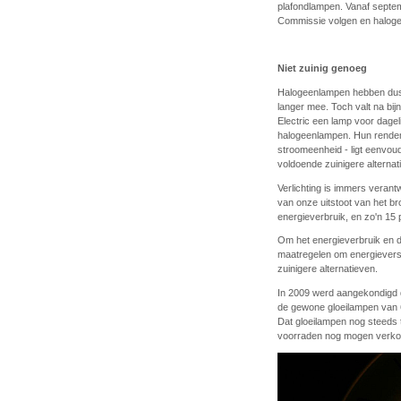
plafondlampen. Vanaf septem
Commissie volgen en halog
Niet zuinig genoeg
Halogeenlampen hebben dus 
langer mee. Toch valt na bij
Electric een lamp voor dagel
halogeenlampen. Hun rendeme
stroomeenheid - ligt eenvou
voldoende zuinigere alterna
Verlichting is immers verant
van onze uitstoot van het 
energieverbruik, en zo'n 15 
Om het energieverbruik en d
maatregelen om energievers
zuinigere alternatieven.
In 2009 werd aangekondigd 
de gewone gloeilampen van 6
Dat gloeilampen nog steeds 
voorraden nog mogen verkop