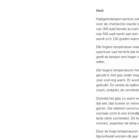
Heet
Halogeenlampen werken ook 
voor de chemische reactie 
van 300 watt bereikt al sne
van 500 watt werkt aan een
wordt zo'n 130 graden war
Die hogere temperatuur maak
spectrum van het licht dat ha
geeft de lampen een hoger r
witter.
Die hogere temperaturen he
gevuld is met gas onder hoge
zeer snel erg warm. Er wordt
gebruikt. En omdat de ballon k
zwart, ondanks de verminde
Doordat het glas zo warm w
dat wel, dan komen er vetres
geven. Die vlekken veroorzak
normale vorm in een kristal
lamp sterk vermindert. De ba
vormen, waardoor de lamp v
Door de hoge temperaturen 
bijvoorbeeld worden elk jaar