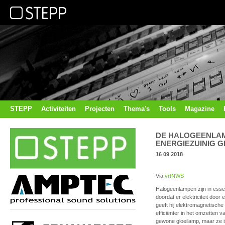
STEPP
Activiteiten
Projecten
Thema's
Tools
Magazine
DE HALOGEENLAMP
ENERGIEZUINIG GE
16 09 2018
Via
vrtNWS
Halogeenlampen zijn in essen
doordat er elektriciteit doo
geeft hij elektromagnetische 
efficiënter in het omzetten va
gewone gloeilamp, maar ze i