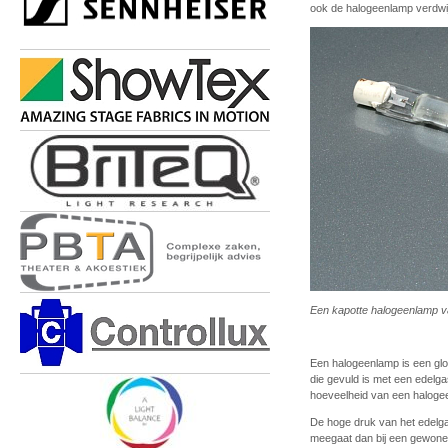
ook de halogeenlamp verdw
Een kapotte halogeenlamp v
Een halogeenlamp is een gloe
die gevuld is met een edelg
hoeveelheid van een halogee
De hoge druk van het edelga
meegaat dan bij een gewone 