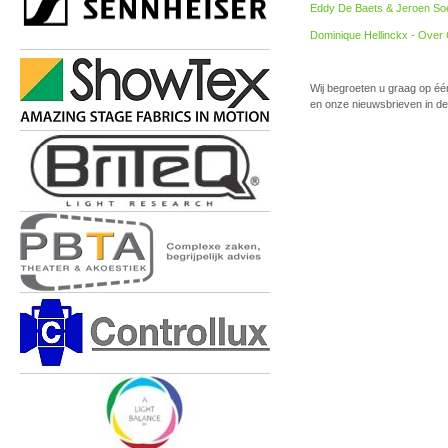
Eddy De Baets & Jeroen So
Dominique Hellinckx - Over
Wij begroeten u graag op é
en onze nieuwsbrieven in de