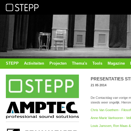
STEPP
Activiteiten
Projecten
Thema's
Tools
Magazine
PRESENTATIES ST
21 05 2014
De Contactdag van vorige m
steeds weer ongelijk. Hieron
Chris Van Goethem - Filosofi
Anne-Marie Vanhooren - Vei
Louis Janssen, Ron Maas &