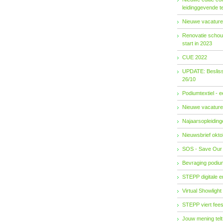
leidinggevende t
Nieuwe vacature
Renovatie schouw
start in 2023
CUE 2022
UPDATE: Besliss
26/10
Podiumtextiel - 
Nieuwe vacature
Najaarsopleidingen
Nieuwsbrief okto
SOS - Save Our
Bevraging podiu
STEPP digitale 
Virtual Showlight
STEPP viert fees
Jouw mening telt