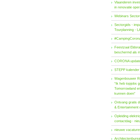
Vlaanderen invest
in renovatie ope
Webinars Sector
Sectorgids - imp
Tourplanning - 
#CampingCorona
Feestzaal Eldor
beschermd als 
CORONA updat
STEPP kalender
Wagenbouwer R
“Ik heb topjobs g
Tomorrowland en 
kunnen doen”
Ontvang gratis de
& Entertainment
Opleiding elektri
contactdag - ni
nieuwe vacatures
Architectenburea