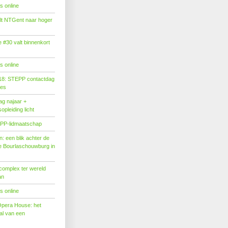
s online
tilt NTGent naar hoger
#30 valt binnenkort
s online
18: STEPP contactdag
ies
g najaar +
pleiding licht
PP-lidmaatschap
: een blik achter de
 Bourlaschouwburg in
complex ter wereld
an
s online
Opera House: het
l van een