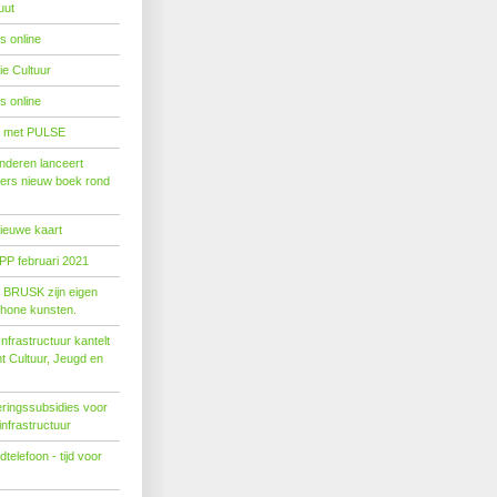
uut
s online
e Cultuur
s online
' met PULSE
nderen lanceert
ers nieuw boek rond
nieuwe kaart
PP februari 2021
t BRUSK zijn eigen
hone kunsten.
n­fra­struc­tuur kan­telt
ent Cul­tuur, Jeugd en
ringssubsidies voor
infrastructuur
telefoon - tijd voor