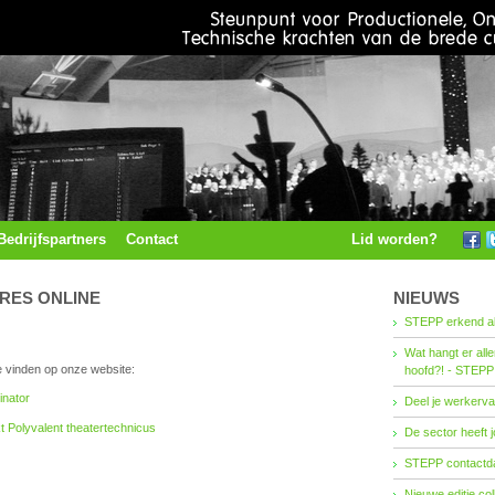
Bedrijfspartners
Contact
Lid worden?
RES ONLINE
NIEUWS
STEPP erkend al
Wat hangt er all
e vinden op onze website:
hoofd?! - STEPP
inator
Deel je werkerva
Polyvalent theatertechnicus
De sector heeft j
STEPP contactda
Nieuwe editie co