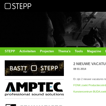
STEPP
Activiteiten
Projecten
Thema's
Tools
Magazine
2 NIEUWE VACATU
08 01 2014
Er zijn 2 nieuwe vacatures t
FONK zoekt Productiecoörd
Kunstencentrum BUDA zoekt 