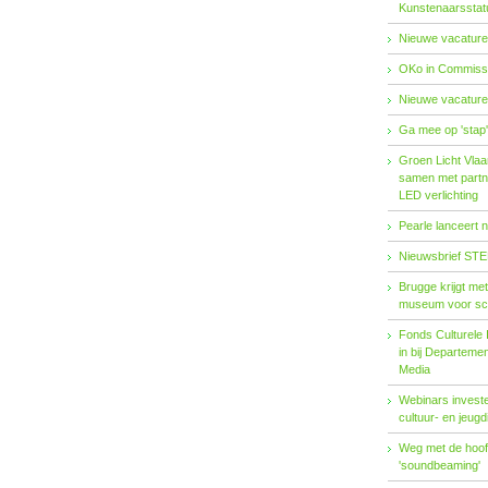
Kunstenaarsstat
Nieuwe vacature
OKo in Commissi
Nieuwe vacature
Ga mee op 'stap
Groen Licht Vlaa
samen met partn
LED verlichting
Pearle lanceert 
Nieuwsbrief STE
Brugge krijgt me
museum voor sc
Fonds Cul­tu­re­le I
in bij De­par­te­m
Me­dia
Webinars investe
cultuur- en jeugd
Weg met de hoofd
'soundbeaming'