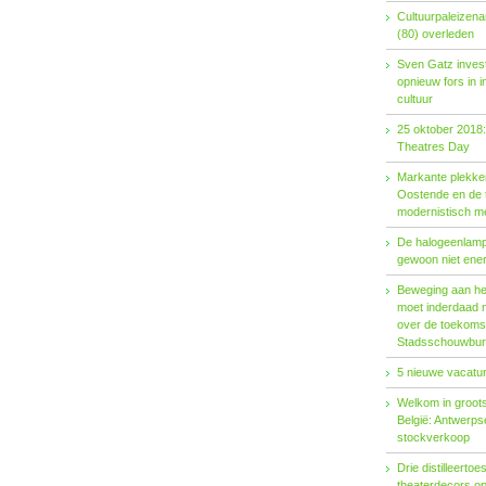
Cultuurpaleizena
(80) overleden
Sven Gatz invest
opnieuw fors in i
cultuur
25 oktober 2018:
Theatres Day
Markante plekken
Oostende en de t
modernistisch m
De halogeenlamp 
gewoon niet ener
Beweging aan het 
moet inderdaad 
over de toekoms
Stadsschouwburg
5 nieuwe vacatur
Welkom in groots
België: Antwerp
stockverkoop
Drie distilleertoes
theaterdecors o