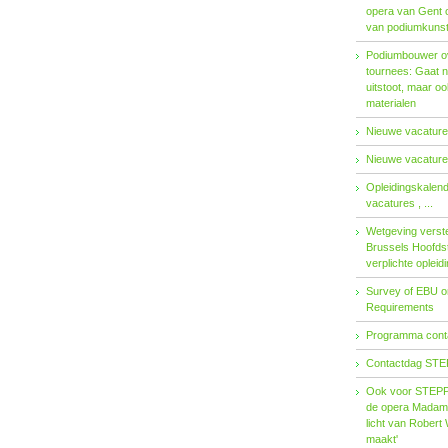
opera van Gent 
van podiumkuns
Podiumbouwer ov
tournees: Gaat n
uitstoot, maar o
materialen
Nieuwe vacatures
Nieuwe vacatures
Opleidingskalen
vacatures , ...
Wetgeving verster
Brussels Hoofdst
verplichte opleid
Survey of EBU 
Requirements
Programma contac
Contactdag STE
Ook voor STEPP-
de opera Madama 
licht van Robert 
maakt'