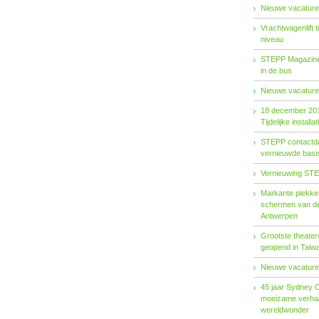
Nieuwe vacature
Vrachtwagenlift 
niveau
STEPP Magazine 
in de bus
Nieuwe vacature
18 december 20
Tijdelijke installat
STEPP contactda
vernieuwde basiso
Vernieuwing STE
Markante plekken
schermen van de
Antwerpen
Grootste theater
geopend in Taiw
Nieuwe vacature
45 jaar Sydney 
moeizame verhaa
wereldwonder