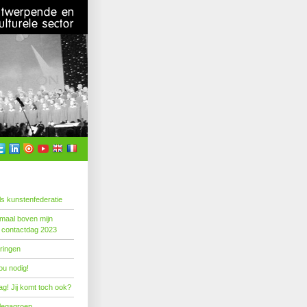
s kunstenfederatie
emaal boven mijn
 contactdag 2023
ringen
ou nodig!
g! Jij komt toch ook?
llegagroep