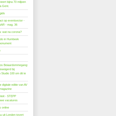
eert bijna 70 miljoen
ra Gent.
gids
act op eventsector -
LAAR - mag. 36
: wat na corona?
ado in Humbeek
monument
e
os Beiaardommegang:
eweigerd bij
Studio 100 om dit te
 digitale editie van AV
 magazine
citeit - STEPP
euwe vacatures
 online
u uit Londen tovert