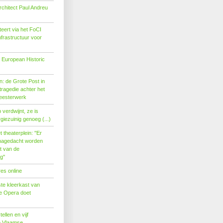
rchitect Paul Andreu
eert via het FoCI
nfrastructuur voor
 European Historic
: de Grote Post in
ragedie achter het
eesterwerk
verdwijnt, ze is
giezuinig genoeg (...)
theaterplein: ''Er
nagedacht worden
t van de
''
es online
te kleerkast van
se Opera doet
tellen en vijf
p Vlaamse