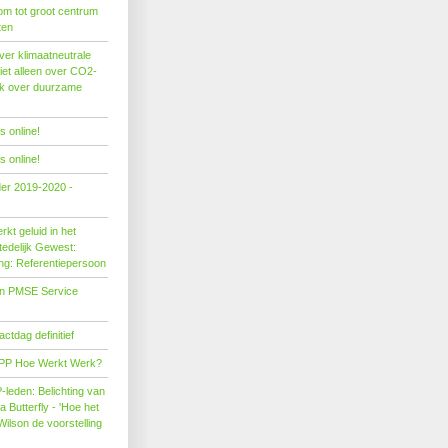
om tot groot centrum
ten
er klimaatneutrale
iet alleen over CO2-
ok over duurzame
 online!
 online!
der 2019-2020 -
kt geluid in het
edelijk Gewest:
ing: Referentiepersoon
on PMSE Service
tdag definitief
PP Hoe Werkt Werk?
leden: Belichting van
Butterfly - 'Hoe het
Wilson de voorstelling