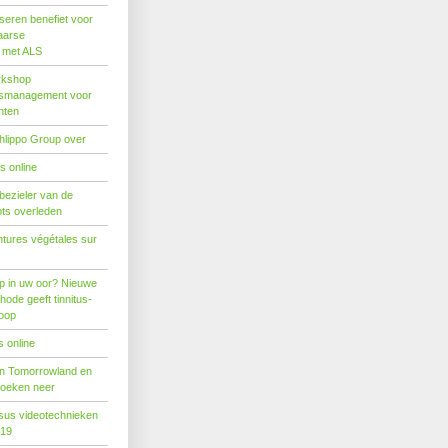
seren benefiet voor
aarse
s met ALS
rkshop
dsmanagement voor
nten
hlippo Group over
s online
 bezieler van de
ots overleden
tures végétales sur
p in uw oor? Nieuwe
hode geeft tinnitus-
hoop
 online
n Tomorrowland en
boeken neer
us videotechnieken
019