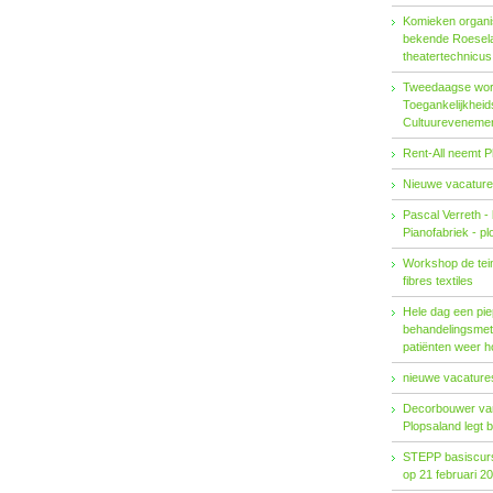
Komieken organi
bekende Roesel
theatertechnicu
Tweedaagse wo
Toegankelijkhei
Cultuureveneme
Rent-All neemt P
Nieuwe vacature
Pascal Verreth -
Pianofabriek - pl
Workshop de tein
fibres textiles
Hele dag een pie
behandelings­met
patiënten weer 
nieuwe vacatures
Decorbouwer va
Plopsaland legt 
STEPP basiscurs
op 21 februari 2