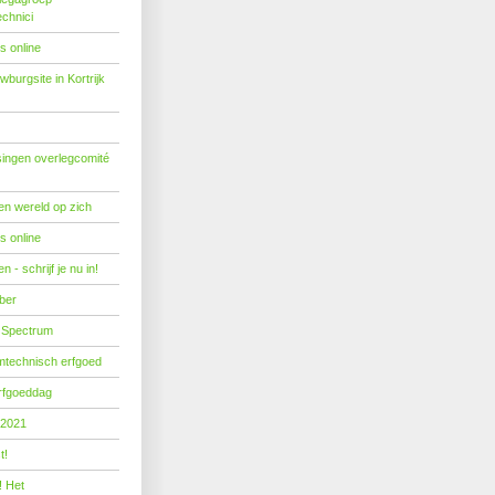
echnici
s online
burgsite in Kortrijk
ingen overlegcomité
een wereld op zich
s online
 - schrijf je nu in!
ber
 Spectrum
mtechnisch erfgoed
erfgoeddag
 2021
t!
! Het