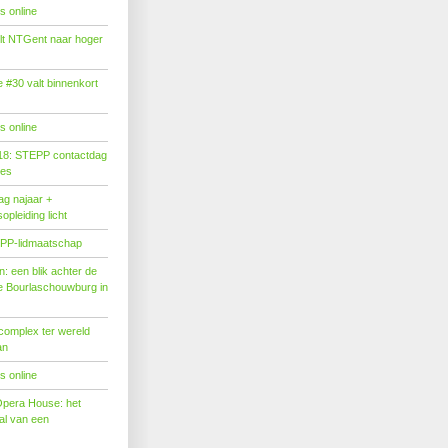
s online
tilt NTGent naar hoger
#30 valt binnenkort
s online
18: STEPP contactdag
ies
g najaar +
pleiding licht
PP-lidmaatschap
: een blik achter de
 Bourlaschouwburg in
complex ter wereld
an
s online
Opera House: het
l van een