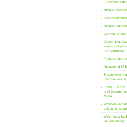
Kunstenaarsstat
Nieuwe vacature
OKo in Commissi
Nieuwe vacature
Ga mee op 'stap
Groen Licht Vlaa
samen met partn
LED verlichting
Pearle lanceert 
Nieuwsbrief STE
Brugge krijgt me
museum voor sc
Fonds Cul­tu­re­le I
in bij De­par­te­m
Me­dia
Webinars investe
cultuur- en jeugd
Weg met de hoofd
'soundbeaming'