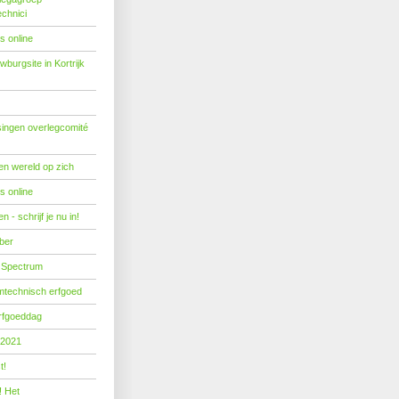
echnici
s online
burgsite in Kortrijk
ingen overlegcomité
een wereld op zich
s online
 - schrijf je nu in!
ber
 Spectrum
mtechnisch erfgoed
erfgoeddag
 2021
t!
! Het