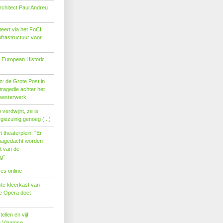
rchitect Paul Andreu
eert via het FoCI
nfrastructuur voor
 European Historic
: de Grote Post in
ragedie achter het
eesterwerk
verdwijnt, ze is
giezuinig genoeg (...)
theaterplein: ''Er
nagedacht worden
t van de
''
es online
te kleerkast van
se Opera doet
tellen en vijf
p Vlaamse