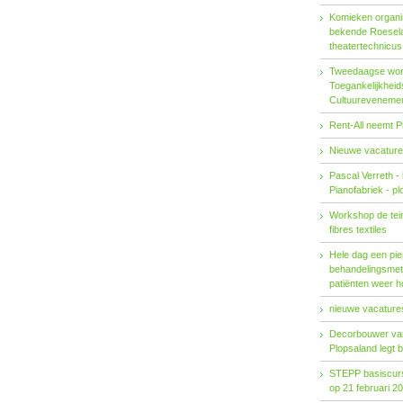
Komieken organi
bekende Roesel
theatertechnicu
Tweedaagse wo
Toegankelijkhei
Cultuureveneme
Rent-All neemt P
Nieuwe vacature
Pascal Verreth -
Pianofabriek - pl
Workshop de tein
fibres textiles
Hele dag een pie
behandelings­met
patiënten weer 
nieuwe vacatures
Decorbouwer va
Plopsaland legt 
STEPP basiscurs
op 21 februari 2