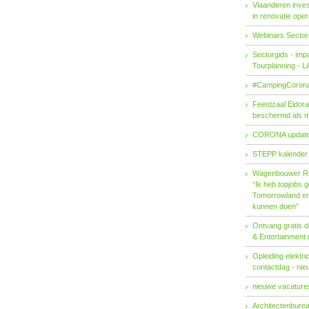
Vlaanderen invest
in renovatie ope
Webinars Sector
Sectorgids - imp
Tourplanning - 
#CampingCorona
Feestzaal Eldor
beschermd als 
CORONA updat
STEPP kalender
Wagenbouwer R
“Ik heb topjobs g
Tomorrowland en 
kunnen doen”
Ontvang gratis de
& Entertainment
Opleiding elektri
contactdag - ni
nieuwe vacatures
Architectenburea