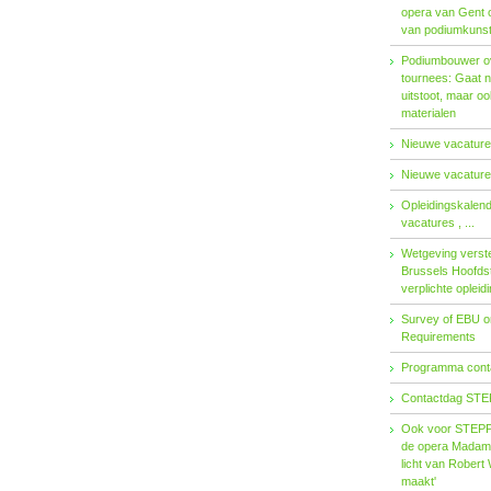
opera van Gent 
van podiumkuns
Podiumbouwer ov
tournees: Gaat n
uitstoot, maar o
materialen
Nieuwe vacatures
Nieuwe vacatures
Opleidingskalen
vacatures , ...
Wetgeving verster
Brussels Hoofdst
verplichte opleid
Survey of EBU 
Requirements
Programma contac
Contactdag STE
Ook voor STEPP-
de opera Madama 
licht van Robert 
maakt'