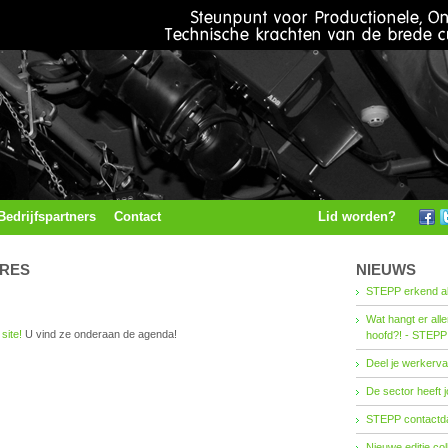
Bedrijfspartners
Contact
Lid worden?
URES
NIEUWS
STEPP erkend al
Wat hangt er all
site!
U vind ze onderaan de agenda!
hoofd?! - STEPP
Deel je werkerva
De sector heeft j
STEPP contactda
Nieuwe editie co