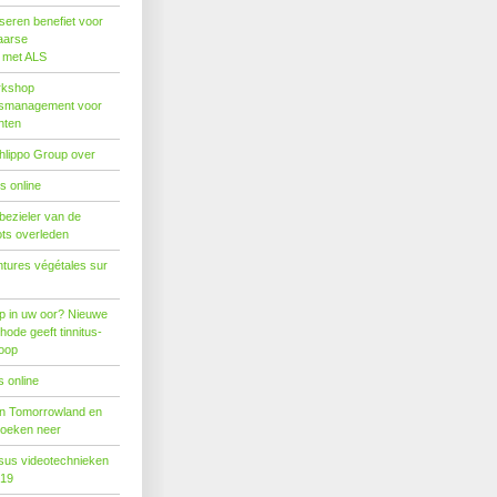
seren benefiet voor
aarse
s met ALS
rkshop
dsmanagement voor
nten
hlippo Group over
s online
 bezieler van de
ots overleden
tures végétales sur
p in uw oor? Nieuwe
hode geeft tinnitus-
hoop
 online
n Tomorrowland en
boeken neer
us videotechnieken
019