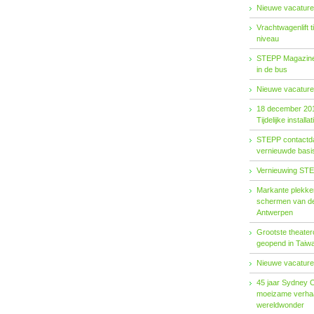
Nieuwe vacature
Vrachtwagenlift 
niveau
STEPP Magazine 
in de bus
Nieuwe vacature
18 december 20
Tijdelijke installat
STEPP contactda
vernieuwde basiso
Vernieuwing STE
Markante plekken
schermen van de
Antwerpen
Grootste theater
geopend in Taiw
Nieuwe vacature
45 jaar Sydney 
moeizame verhaa
wereldwonder