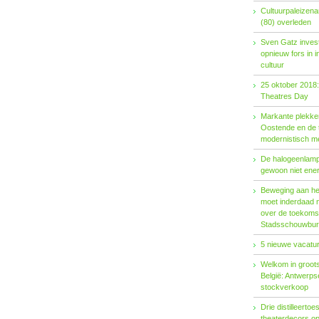
Cultuurpaleizena
(80) overleden
Sven Gatz invest
opnieuw fors in i
cultuur
25 oktober 2018:
Theatres Day
Markante plekken
Oostende en de t
modernistisch m
De halogeenlamp 
gewoon niet ener
Beweging aan het 
moet inderdaad 
over de toekoms
Stadsschouwburg
5 nieuwe vacatur
Welkom in groots
België: Antwerp
stockverkoop
Drie distilleertoes
theaterdecors o