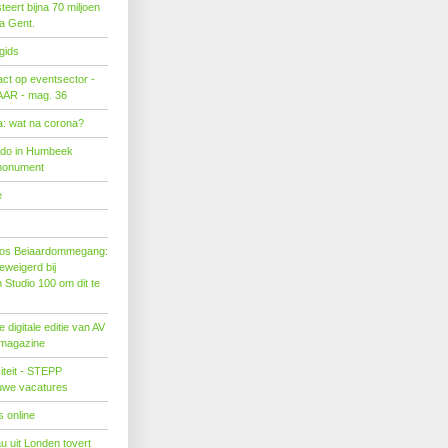
eert bijna 70 miljoen
ra Gent.
gids
act op eventsector -
LAAR - mag. 36
: wat na corona?
ado in Humbeek
monument
e
os Beiaardommegang:
eweigerd bij
Studio 100 om dit te
 digitale editie van AV
 magazine
citeit - STEPP
euwe vacatures
 online
u uit Londen tovert