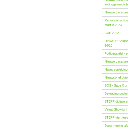
leidinggevende t
Nieuwe vacature
Renovatie schouw
start in 2023
CUE 2022
UPDATE: Besliss
26/10
Podiumtextiel - 
Nieuwe vacature
Najaarsopleidingen
Nieuwsbrief okto
SOS - Save Our
Bevraging podiu
STEPP digitale 
Virtual Showlight
STEPP viert fees
Jouw mening telt