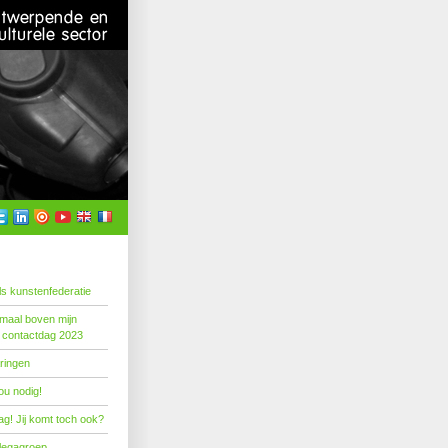
s kunstenfederatie
emaal boven mijn
 contactdag 2023
ringen
ou nodig!
g! Jij komt toch ook?
llegagroep