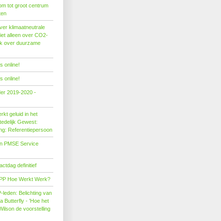
om tot groot centrum
ten
er klimaatneutrale
iet alleen over CO2-
ok over duurzame
 online!
 online!
der 2019-2020 -
kt geluid in het
edelijk Gewest:
ing: Referentiepersoon
on PMSE Service
tdag definitief
PP Hoe Werkt Werk?
leden: Belichting van
Butterfly - 'Hoe het
Wilson de voorstelling