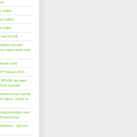
uut
s online
e Cultuur
s online
' met PULSE
nderen lanceert
ers nieuw boek rond
nieuwe kaart
PP februari 2021
t BRUSK zijn eigen
hone kunsten.
n­fra­struc­tuur kan­telt
ent Cul­tuur, Jeugd en
ringssubsidies voor
infrastructuur
telefoon - tijd voor