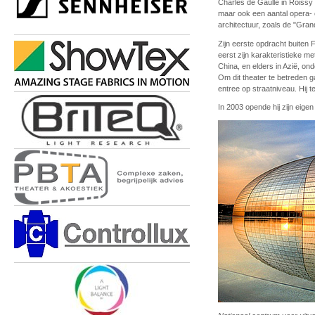
Charles de Gaulle in Roissy 
maar ook een aantal opera- 
architectuur, zoals de "Gra
Zijn eerste opdracht buiten
eerst zijn karakteristieke me
China, en elders in Azië, on
Om dit theater te betreden 
entree op straatniveau. Hij 
In 2003 opende hij zijn eigen