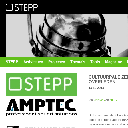
STEPP
Activiteiten
Projecten
Thema's
Tools
Magazine
CULTUURPALEIZEN
OVERLEDEN
13 10 2018
Via
vrtNWS
en
NOS
De Franse architect Paul And
geboren in Bordeaux in 1938
organisatie van de luchthaven