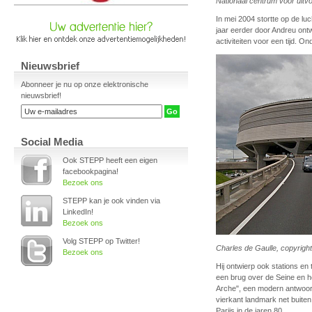
Nationaal centrum voor uitv
In mei 2004 stortte op de l
jaar eerder door Andreu ont
activiteiten voor een tijd. O
Nieuwsbrief
Abonneer je nu op onze elektronische
nieuwsbrief!
Social Media
Ook STEPP heeft een eigen
facebookpagina!
Bezoek ons
STEPP kan je ook vinden via
LinkedIn!
Bezoek ons
Volg STEPP op Twitter!
Charles de Gaulle, copyright
Bezoek ons
Hij ontwierp ook stations en
een brug over de Seine en h
Arche", een modern antwoor
vierkant landmark net buiten
Parijs in de jaren 80.