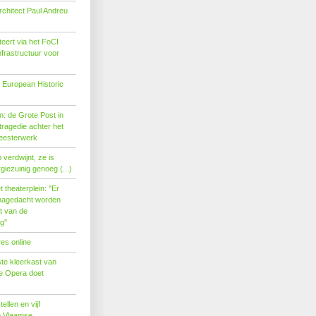
rchitect Paul Andreu
eert via het FoCI
nfrastructuur voor
 European Historic
: de Grote Post in
ragedie achter het
eesterwerk
verdwijnt, ze is
giezuinig genoeg (...)
theaterplein: ''Er
nagedacht worden
t van de
''
es online
te kleerkast van
se Opera doet
tellen en vijf
p Vlaamse