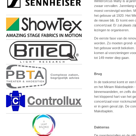
Wintercircus Mahy is al jare
zwaar vervallen. Jarenlang w
moest verstevigd worden. Ma
het gebouw uit 1920. Het Win
de nieuwe bib. Er komt een 
concertzaal. Er zal plaats z
lezingen te organiseren.
De eerste fase van de renov
worden. Zo moeten grond- en
het gebouw wordt bekeken. E
komen al voorzieningen voo
tot 149 meter diep gaan.
Brug
In de toekomst komt er een 
en het Miriam Makebaplein - 
binnenwandelen, en zelfs doo
het kloppend hart van het g
concertzaal voor rockmuziek
er in geen geval zijn. De co
Makebaplein.
Dakterras
De paardenstallen en de olifa