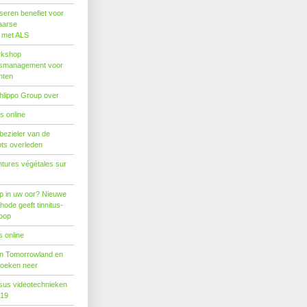
seren benefiet voor
aarse
s met ALS
rkshop
dsmanagement voor
nten
hlippo Group over
s online
 bezieler van de
ots overleden
tures végétales sur
p in uw oor? Nieuwe
hode geeft tinnitus-
hoop
 online
n Tomorrowland en
boeken neer
us videotechnieken
019