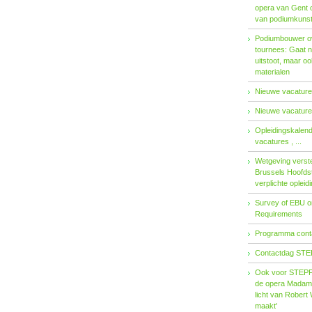
opera van Gent 
van podiumkuns
Podiumbouwer ov
tournees: Gaat n
uitstoot, maar o
materialen
Nieuwe vacatures
Nieuwe vacatures
Opleidingskalen
vacatures , ...
Wetgeving verster
Brussels Hoofdst
verplichte opleid
Survey of EBU 
Requirements
Programma contac
Contactdag STE
Ook voor STEPP-
de opera Madama 
licht van Robert 
maakt'