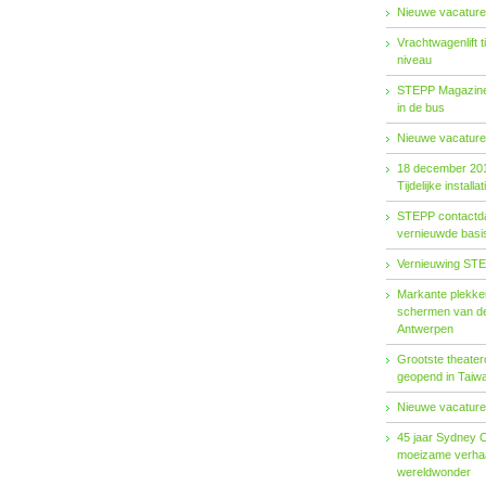
Nieuwe vacature
Vrachtwagenlift 
niveau
STEPP Magazine 
in de bus
Nieuwe vacature
18 december 20
Tijdelijke installat
STEPP contactda
vernieuwde basiso
Vernieuwing STE
Markante plekken
schermen van de
Antwerpen
Grootste theater
geopend in Taiw
Nieuwe vacature
45 jaar Sydney 
moeizame verhaa
wereldwonder