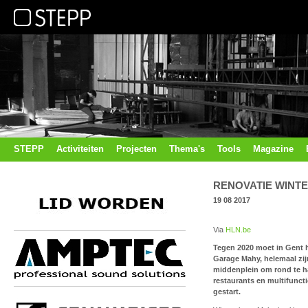
STEPP
Activiteiten
Projecten
Thema's
Tools
Magazine
RENOVATIE WINT
19 08 2017
Via
HLN.be
Tegen 2020 moet in Gent 
Garage Mahy, helemaal zi
middenplein om rond te ha
restaurants en multifuncti
gestart.