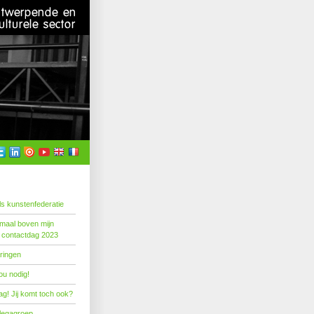
s kunstenfederatie
emaal boven mijn
 contactdag 2023
ringen
ou nodig!
g! Jij komt toch ook?
llegagroep