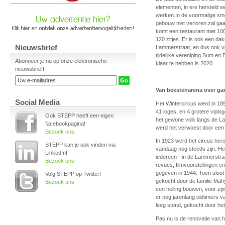
elementen, in ere hersteld w
werken.In de voormalige sm
gebouw niet verloren zal ga
komt een restaurant met 100
120 zitjes. Er is ook een da
Nieuwsbrief
Lammerstraat, en dus ook vi
tijdelijke vereniging Sum e
Abonneer je nu op onze elektronische
klaar te hebben is 2020.
nieuwsbrief!
Van beestenarena over ga
Social Media
Het Wintercircus werd in 1
41 loges, en 4 grotere viplo
Ook STEPP heeft een eigen
het gewone volk langs de La
facebookpagina!
werd het verwoest door een 
Bezoek ons
In 1923 werd het circus her
STEPP kan je ook vinden via
vandaag nog steeds zijn. He
LinkedIn!
iedereen - in de Lammerstra
Bezoek ons
revues, filmvoorstellingen e
gegeven in 1944. Toen sloot
Volg STEPP op Twitter!
gekocht door de familie Mahy
Bezoek ons
een helling bouwen, voor zi
er nog jarenlang oldtimers 
leeg stond, gekocht door he
Pas nu is de renovatie van 