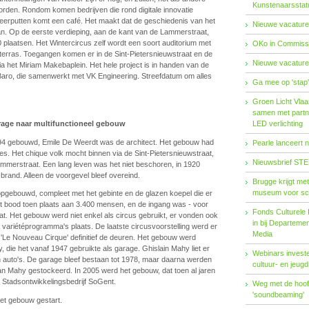
Kunstenaarsstat
orden. Rondom komen bedrijven die rond digitale innovatie
eerputten komt een café. Het maakt dat de geschiedenis van het
Nieuwe vacature
an. Op de eerste verdieping, aan de kant van de Lammerstraat,
 plaatsen. Het Wintercircus zelf wordt een soort auditorium met
OKo in Commissi
kterras. Toegangen komen er in de Sint-Pietersnieuwstraat en de
Nieuwe vacature
a het Miriam Makebaplein. Het hele project is in handen van de
n Baro, die samenwerkt met VK Engineering. Streefdatum om alles
Ga mee op 'stap
Groen Licht Vlaa
samen met partn
rage naar multifunctioneel gebouw
LED verlichting
894 gebouwd, Emile De Weerdt was de architect. Het gebouw had
Pearle lanceert 
ges. Het chique volk mocht binnen via de Sint-Pietersnieuwstraat,
Nieuwsbrief STE
mmerstraat. Een lang leven was het niet beschoren, in 1920
brand. Alleen de voorgevel bleef overeind.
Brugge krijgt me
museum voor sc
opgebouwd, compleet met het gebinte en de glazen koepel die er
t bood toen plaats aan 3.400 mensen, en de ingang was - voor
Fonds Cul­tu­re­le I
at. Het gebouw werd niet enkel als circus gebruikt, er vonden ook
in bij De­par­te­m
n variétéprogramma's plaats. De laatste circusvoorstelling werd er
Me­dia
 'Le Nouveau Cirque' definitief de deuren. Het gebouw werd
, die het vanaf 1947 gebruikte als garage. Ghislain Mahy liet er
Webinars investe
jn auto's. De garage bleef bestaan tot 1978, maar daarna werden
cultuur- en jeugd
van Mahy gestockeerd. In 2005 werd het gebouw, dat toen al jaren
t Stadsontwikkelingsbedrijf SoGent.
Weg met de hoofd
'soundbeaming'
het gebouw gestart.