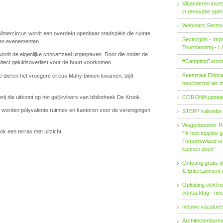
Vlaanderen invest
in renovatie ope
Webinars Sector
Wintercircus wordt een overdekt openbaar stadsplein die ruimte
Sectorgids - imp
n en evenementen.
Tourplanning - 
ordt de eigenlijke concertzaal uitgegraven. Door die onder de
#CampingCorona
hitect geluidsoverlast voor de buurt voorkomen.
Feestzaal Eldor
e dieren het vroegere circus Mahy binnen kwamen, blijft
beschermd als 
lerij die uitkomt op het gelijkvloers van bibliotheek De Krook.
CORONA updat
worden polyvalente ruimtes en kantoren voor de verenigingen
STEPP kalender
Wagenbouwer R
k een terras met uitzicht.
“Ik heb topjobs g
Tomorrowland en 
kunnen doen”
Ontvang gratis de
& Entertainment
Opleiding elektri
contactdag - ni
nieuwe vacatures
Architectenburea