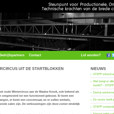
Bedrijfspartners
Contact
Lid worden?
ERCIRCUS UIT DE STARTBLOKKEN
NIEUWS
STEPP erkend al
Wat hangt er all
hoofd?! - STEPP
het oude Wintercircus aan de Waalse Krook, ook bekend als
Deel je werkerva
jn omgetoverd tot een functioneel gebouw. Er komt een
De sector heeft j
ngen, er komt een concertzaal, en er zullen winkels,
onele zalen zijn. De verbouwingen zijn deze zomer eindelijk
STEPP contactda
Nieuwe editie co