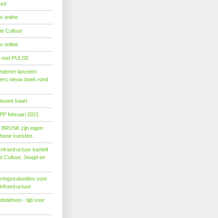
uut
s online
e Cultuur
s online
' met PULSE
nderen lanceert
ers nieuw boek rond
nieuwe kaart
PP februari 2021
t BRUSK zijn eigen
hone kunsten.
n­fra­struc­tuur kan­telt
ent Cul­tuur, Jeugd en
ringssubsidies voor
infrastructuur
telefoon - tijd voor