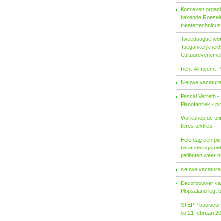
Komieken organi
bekende Roesel
theatertechnicu
Tweedaagse wo
Toegankelijkhei
Cultuureveneme
Rent-All neemt P
Nieuwe vacature
Pascal Verreth -
Pianofabriek - pl
Workshop de tein
fibres textiles
Hele dag een pie
behandelings­met
patiënten weer 
nieuwe vacatures
Decorbouwer va
Plopsaland legt 
STEPP basiscurs
op 21 februari 2