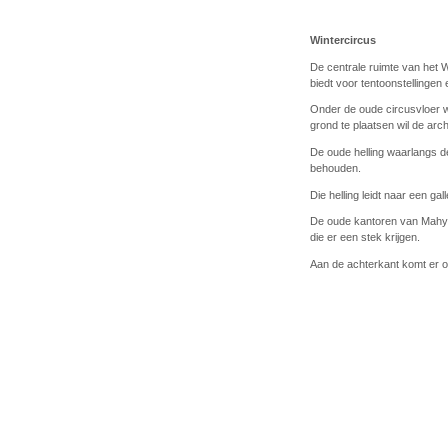
Wintercircus
De centrale ruimte van het 
biedt voor tentoonstellinge
Onder de oude circusvloer w
grond te plaatsen wil de arc
De oude helling waarlangs d
behouden.
Die helling leidt naar een gal
De oude kantoren van Mahy 
die er een stek krijgen.
Aan de achterkant komt er oo