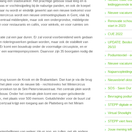
nlang een stadskanker. Het prachtige gebouw staat leeg en is
leidinggevende t
as er vochtinsijpeling bij de naburige panden, en ook de koepel
ar nu wordt er eindelijk gewerkt aan een nieuwe toekomst voor
Nieuwe vacature
tercircus wordt een nieuwe ontmoetingsplaats in Gent, vlak bij
centraal middenplein, maar ook een ondergrondse, middelgrote
Renovatie schouw
ijn voor restaurants en cafés, voor winkels, en voor ruimtes om
start in 2023
CUE 2022
atie zal een jaar duren. Er zal vooral voorbereidend werk gedaan
 rioleringswerken gedaan worden, maar ook de stabiliteit van
UPDATE: Besliss
r komt een bouwkuip onder de voormalige circuspiste, en er
26/10
r een warmtepompsysteem. Daarvoor zijn 35 boorgaten nodig die
Podiumtextiel - 
Nieuwe vacature
Najaarsopleidingen
brug tussen de Krook en de Brabantdam. Dan kan je via die brug
Nieuwsbrief okto
het plein voor de nieuwe bib - rechtstreeks het Wintercircus
SOS - Save Our
rsteken tot de Sint-Pietersnieuwstraat. Het centrale plein wordt
ebouw. Onder het centrale plein komt een super-geïsoleerde
Bevraging podiu
, met plaats voor 500 mensen. Geluidshinder voor de buurt zal
ncertzaal krijgt een toegang aan de Platteberg en het Miriam
STEPP digitale 
Virtual Showlight
STEPP viert fees
Jouw mening telt
ntenhellingen van weleer zijn er nog, en zullen, net als andere