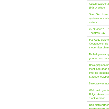
Cultuurpaleizena
(80) overleden
Sven Gatz invest
opnieuw fors in i
cultuur
25 oktober 2018:
Theatres Day
Markante plekken
Oostende en de t
modernistisch m
De halogeenlamp 
gewoon niet ener
Beweging aan het 
moet inderdaad 
over de toekoms
Stadsschouwburg
5 nieuwe vacatur
Welkom in groots
België: Antwerp
stockverkoop
Drie distilleertoes
theaterdecors o