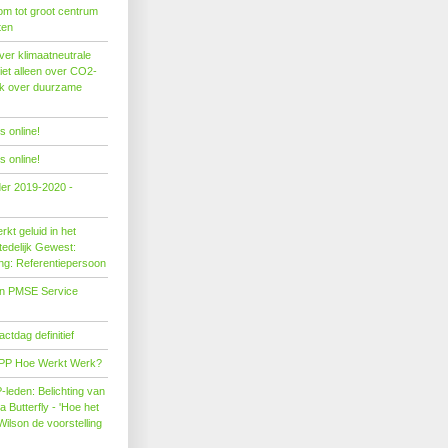
om tot groot centrum
ten
er klimaatneutrale
iet alleen over CO2-
ok over duurzame
 online!
 online!
der 2019-2020 -
kt geluid in het
edelijk Gewest:
ing: Referentiepersoon
on PMSE Service
tdag definitief
PP Hoe Werkt Werk?
leden: Belichting van
Butterfly - 'Hoe het
Wilson de voorstelling