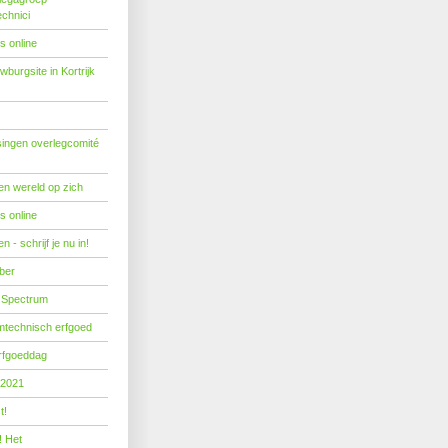
echnici
s online
burgsite in Kortrijk
ingen overlegcomité
een wereld op zich
s online
 - schrijf je nu in!
ber
 Spectrum
mtechnisch erfgoed
erfgoeddag
 2021
t!
! Het