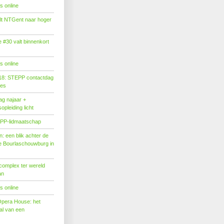
s online
tilt NTGent naar hoger
#30 valt binnenkort
s online
18: STEPP contactdag
ies
g najaar +
pleiding licht
PP-lidmaatschap
: een blik achter de
 Bourlaschouwburg in
complex ter wereld
an
s online
Opera House: het
l van een