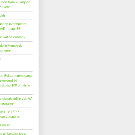
eert bijna 70 miljoen
ra Gent.
gids
act op eventsector -
LAAR - mag. 36
: wat na corona?
ado in Humbeek
monument
e
os Beiaardommegang:
eweigerd bij
Studio 100 om dit te
 digitale editie van AV
 magazine
citeit - STEPP
euwe vacatures
 online
u uit Londen tovert