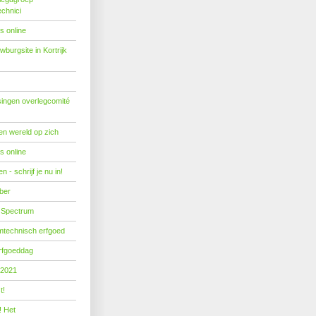
echnici
s online
burgsite in Kortrijk
ingen overlegcomité
een wereld op zich
s online
 - schrijf je nu in!
ber
 Spectrum
mtechnisch erfgoed
erfgoeddag
 2021
t!
! Het