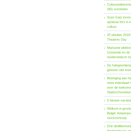
Cultuurpaleizena
(80) overleden
Sven Gatz invest
opnieuw fors in i
cultuur
25 oktober 2018:
Theatres Day
Markante plekken
Oostende en de t
modernistisch m
De halogeenlamp 
gewoon niet ener
Beweging aan het 
moet inderdaad 
over de toekoms
Stadsschouwburg
5 nieuwe vacatur
Welkom in groots
België: Antwerp
stockverkoop
Drie distilleertoes
theaterdecors o