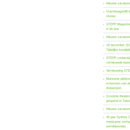
Nieuwe vacature
Vrachtwagenlift 
niveau
STEPP Magazine 
in de bus
Nieuwe vacature
18 december 20
Tijdelijke installat
STEPP contactda
vernieuwde basiso
Vernieuwing STE
Markante plekken
schermen van de
Antwerpen
Grootste theater
geopend in Taiw
Nieuwe vacature
45 jaar Sydney 
moeizame verhaa
wereldwonder