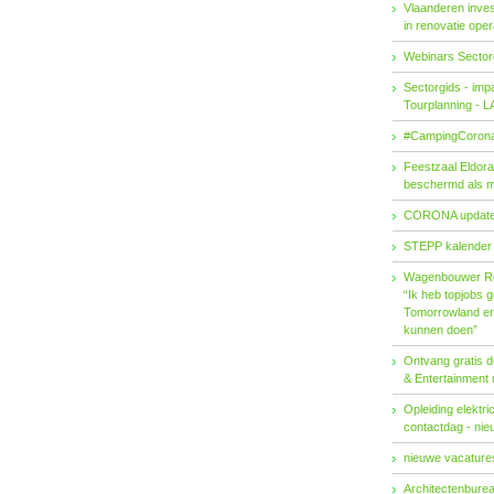
Vlaanderen invest
in renovatie ope
Webinars Sector
Sectorgids - imp
Tourplanning - 
#CampingCorona
Feestzaal Eldor
beschermd als 
CORONA updat
STEPP kalender
Wagenbouwer R
“Ik heb topjobs g
Tomorrowland en 
kunnen doen”
Ontvang gratis de
& Entertainment
Opleiding elektri
contactdag - ni
nieuwe vacatures
Architectenburea