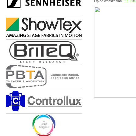
Op de website van
LEE Filte