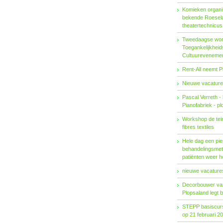
Komieken organi
bekende Roesel
theatertechnicu
Tweedaagse wo
Toegankelijkhei
Cultuureveneme
Rent-All neemt P
Nieuwe vacature
Pascal Verreth -
Pianofabriek - pl
Workshop de tein
fibres textiles
Hele dag een pie
behandelings­met
patiënten weer 
nieuwe vacatures
Decorbouwer va
Plopsaland legt 
STEPP basiscurs
op 21 februari 2