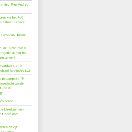
rchitect Paul Andreu
eert via het FoCI
nfrastructuur voor
 European Historic
: de Grote Post in
ragedie achter het
eesterwerk
verdwijnt, ze is
giezuinig genoeg (...)
theaterplein: ''Er
nagedacht worden
t van de
''
es online
te kleerkast van
se Opera doet
tellen en vijf
p Vlaamse