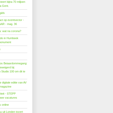
eert bijna 70 miljoen
ra Gent.
gids
act op eventsector -
LAAR - mag. 36
: wat na corona?
ado in Humbeek
monument
e
os Beiaardommegang:
eweigerd bij
Studio 100 om dit te
 digitale editie van AV
 magazine
citeit - STEPP
euwe vacatures
 online
u uit Londen tovert