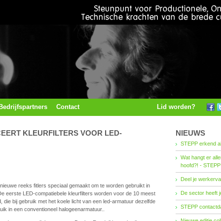
Bedrijfspartners
Contact
Lid worden?
CEERT KLEURFILTERS VOOR LED-
NIEUWS
STEPP erkend al
Wat hangt er all
hoofd?! - STEPP
Deel je werkerva
 nieuwe reeks fitlers speciaal gemaakt om te worden gebruikt in
De sector heeft j
e eerste LED-compatiebele kleurfilters worden voor de 10 meest
, die bij gebruik met het koele licht van een led-armatuur dezelfde
STEPP contactda
bruik in een conventioneel halogeenarmatuur..
Nieuwe editie co