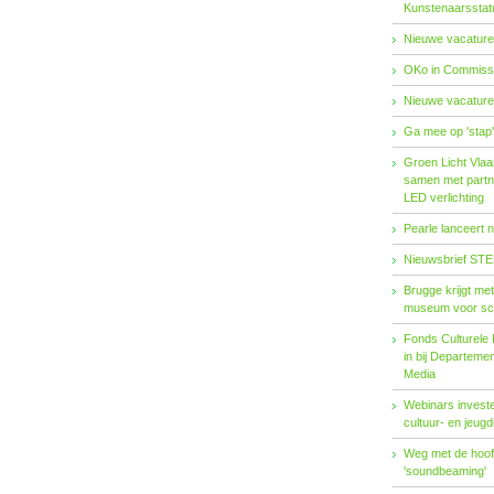
Kunstenaarsstat
Nieuwe vacature
OKo in Commissi
Nieuwe vacature
Ga mee op 'stap
Groen Licht Vlaa
samen met partn
LED verlichting
Pearle lanceert 
Nieuwsbrief STE
Brugge krijgt me
museum voor sc
Fonds Cul­tu­re­le I
in bij De­par­te­m
Me­dia
Webinars investe
cultuur- en jeugd
Weg met de hoofd
'soundbeaming'