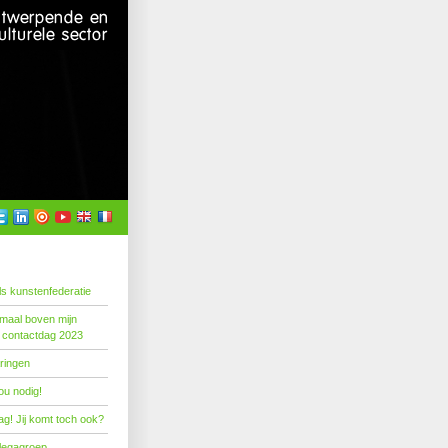
s kunstenfederatie
emaal boven mijn
 contactdag 2023
ringen
ou nodig!
g! Jij komt toch ook?
llegagroep