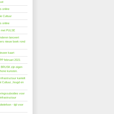
uut
s online
e Cultuur
s online
' met PULSE
nderen lanceert
ers nieuw boek rond
nieuwe kaart
PP februari 2021
t BRUSK zijn eigen
hone kunsten.
n­fra­struc­tuur kan­telt
ent Cul­tuur, Jeugd en
ringssubsidies voor
infrastructuur
telefoon - tijd voor