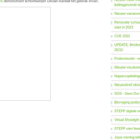
rs
demonstreert lichtontwerper Declan Randall het gebruik ervan.
leidinggevende t
Nieuwe vacature
Renovatie schouw
start in 2023
CUE 2022
UPDATE: Besliss
26/10
Podiumtextiel - 
Nieuwe vacature
Najaarsopleidingen
Nieuwsbrief okto
SOS - Save Our
Bevraging podiu
STEPP digitale 
Virtual Showlight
STEPP viert fees
Jouw mening telt