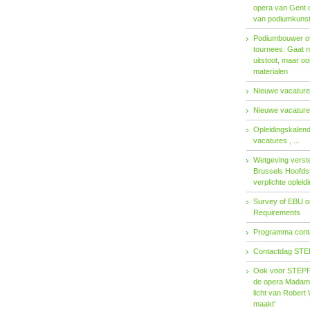
opera van Gent 
van podiumkuns
Podiumbouwer ov
tournees: Gaat n
uitstoot, maar o
materialen
Nieuwe vacatures
Nieuwe vacatures
Opleidingskalen
vacatures , ...
Wetgeving verster
Brussels Hoofdst
verplichte opleid
Survey of EBU 
Requirements
Programma contac
Contactdag STE
Ook voor STEPP-
de opera Madama 
licht van Robert 
maakt'