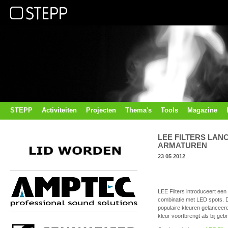
STEPP
Activiteiten
Projecten
Thema's
Tools
Magazine
LEE FILTERS LAN
ARMATUREN
23 05 2012
LEE Filters introduceert een
combinatie met LED spots. D
populaire kleuren gelanceerd
kleur voortbrengt als bij ge