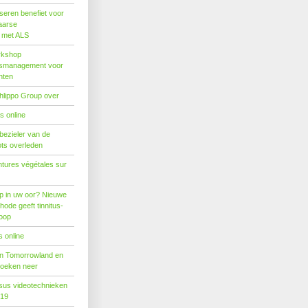
seren benefiet voor
aarse
s met ALS
rkshop
dsmanagement voor
nten
hlippo Group over
s online
 bezieler van de
ots overleden
tures végétales sur
p in uw oor? Nieuwe
hode geeft tinnitus-
hoop
 online
n Tomorrowland en
boeken neer
us videotechnieken
019