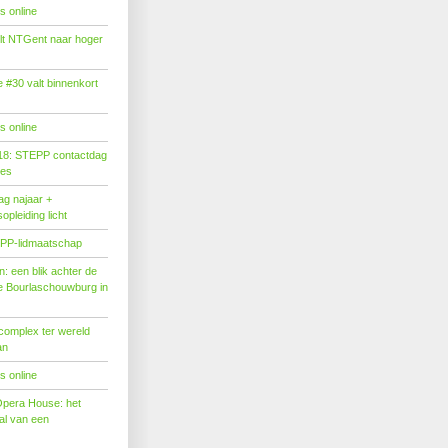
s online
tilt NTGent naar hoger
#30 valt binnenkort
s online
18: STEPP contactdag
ies
g najaar +
pleiding licht
PP-lidmaatschap
: een blik achter de
 Bourlaschouwburg in
complex ter wereld
an
s online
Opera House: het
l van een