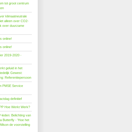
om tot groot centrum
ten
er klimaatneutrale
iet alleen over CO2-
ok over duurzame
 online!
 online!
der 2019-2020 -
kt geluid in het
edelijk Gewest:
ing: Referentiepersoon
on PMSE Service
tdag definitief
PP Hoe Werkt Werk?
leden: Belichting van
Butterfly - 'Hoe het
Wilson de voorstelling