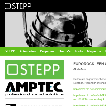
STEPP
Activiteiten
Projecten
Thema's
Tools
Magazine
EUROROCK: EEN
21 05 2015
De laatste dagen verschenen 
Neerpelt. Hieronder chronolo
http://www.hln.be/regio/nieu
http://www.hln.be/hln/nl/909
met-80-000-euro-verdwijnt-o
http://www.hln.be/hln/nl/95