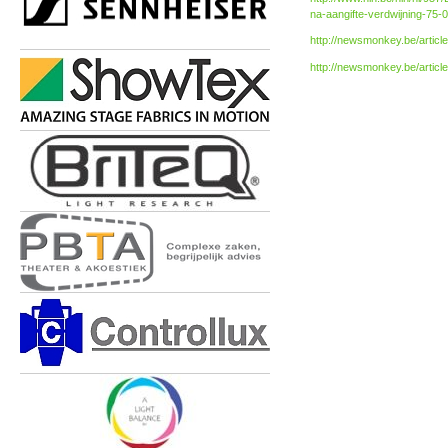
na-aangifte-verdwijning-75-
http://newsmonkey.be/articl
http://newsmonkey.be/articl