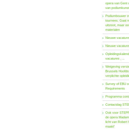
opera van Gent 
van podiumkuns
Podiumbouwer ov
tournees: Gaat n
uitstoot, maar o
materialen
Nieuwe vacatures
Nieuwe vacatures
Opleidingskalen
vacatures , ...
Wetgeving verster
Brussels Hoofdst
verplichte opleid
Survey of EBU 
Requirements
Programma contac
Contactdag STE
Ook voor STEPP-
de opera Madama 
licht van Robert 
maakt'