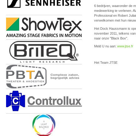
6 bedrijven, waaronder de 
medewerking te verlenen. AV
Professional en Robert Julia
verwelkomen met hun nieuwst
Het Dock Haussmann is open
november 2011, telkens van 
naar onze "Black Box".
Meld U nu aan:
www.jtse.fr
Het Team JTSE