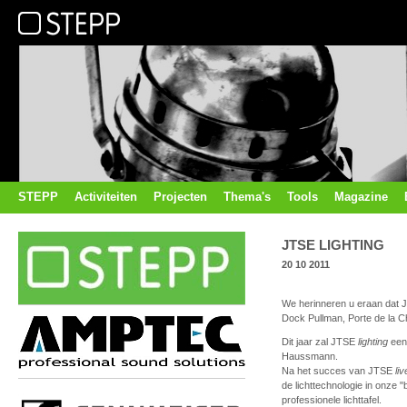
STEPP
Activiteiten
Projecten
Thema's
Tools
Magazine
JTSE LIGHTING
20 10 2011
We herinneren u eraan dat J
Dock Pullman, Porte de la Cha
Dit jaar zal JTSE
lighting
een
Haussmann.
Na het succes van JTSE
li
de lichttechnologie in onze 
professionele lichttafel.