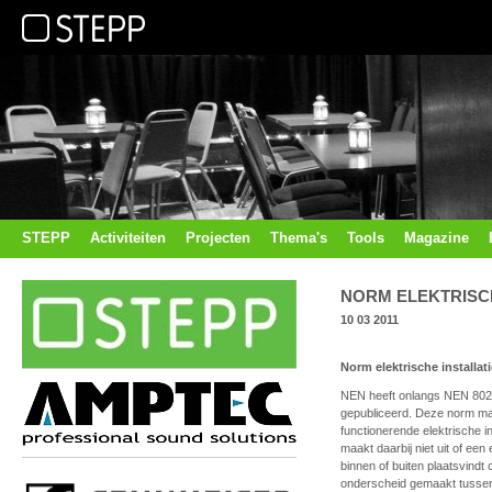
STEPP
Activiteiten
Projecten
Thema's
Tools
Magazine
NORM ELEKTRISCH
10 03 2011
Norm elektrische installa
NEN heeft onlangs NEN 8020-
gepubliceerd. Deze norm maa
functionerende elektrische i
maakt daarbij niet uit of e
binnen of buiten plaatsvindt
onderscheid gemaakt tussen 