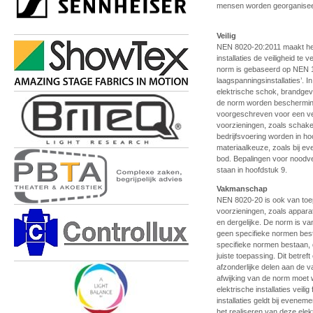
mensen worden georganisee
Veilig
NEN 8020-20:2011 maakt het 
installaties de veiligheid t
norm is gebaseerd op NEN 1
laagspanningsinstallaties’. I
elektrische schok, brandgev
de norm worden bescherming
voorgeschreven voor een veil
voorzieningen, zoals schake
bedrijfsvoering worden in h
materiaalkeuze, zoals bij e
bod. Bepalingen voor noodve
staan in hoofdstuk 9.
Vakmanschap
NEN 8020-20 is ook van toepa
voorzieningen, zoals apparate
en dergelijke. De norm is v
geen specifieke normen best
specifieke normen bestaan,
juiste toepassing. Dit betr
afzonderlijke delen aan de v
afwijking van de norm moet
elektrische installaties vei
installaties geldt bij evene
het realiseren van deze elekt