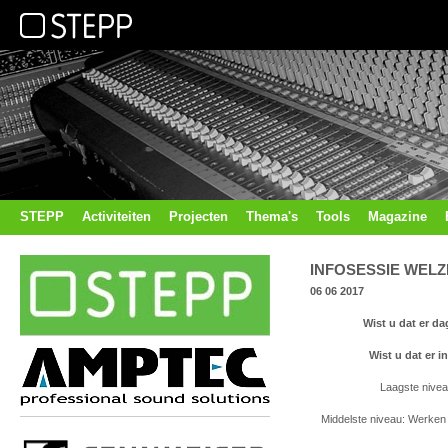
STEPP
Activiteiten
Projecten
Thema's
Tools
Magazine
INFOSESSIE WELZ
06 06 2017
Wist u dat er d
Wist u dat er i
Laagste nivea
Middelste niveau: Werken 
Bvb poet