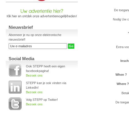
De toegang
Nodig Uw cli
Nieuwsbrief
Abonneer je nu op onze elektronische
nieuwsbrief!
Extra vo
Social Media
Inschr
Ook STEPP heeft een eigen
facebookpagina!
When ?
W
Bezoek ons
STEPP kan je ook vinden via
Where ?
LinkedIn!
Bezoek ons
Betal
Volg STEPP op Twitter!
De toegan
Bezoek ons