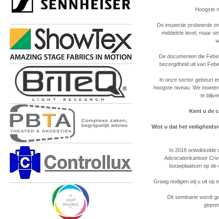
Hoogste n
De inspectie probeerde ons
middelste level, maar o
w
De documenten die Febel
bezorgdheid uit van Febel
In onze sector gebeurt er
hoogste niveau. We moeten a
te blijv
Kent u de c
Wist u dat het veiligheid
In 2016 ontwikkelde 
Advocatenkantoor Crivi
bouwplaatsen op de 
Graag nodigen wij u uit op 
Dit seminarie wordt g
gepres