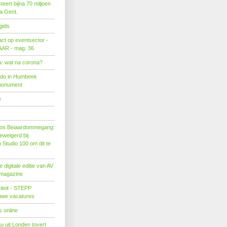
eert bijna 70 miljoen
ra Gent.
gids
act op eventsector -
LAAR - mag. 36
: wat na corona?
ado in Humbeek
monument
e
os Beiaardommegang:
eweigerd bij
Studio 100 om dit te
 digitale editie van AV
 magazine
citeit - STEPP
euwe vacatures
 online
u uit Londen tovert