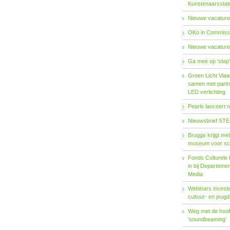
Kunstenaarsstat
Nieuwe vacature
OKo in Commissi
Nieuwe vacature
Ga mee op 'stap
Groen Licht Vlaa
samen met partn
LED verlichting
Pearle lanceert 
Nieuwsbrief STE
Brugge krijgt me
museum voor sc
Fonds Cul­tu­re­le I
in bij De­par­te­m
Me­dia
Webinars investe
cultuur- en jeugd
Weg met de hoofd
'soundbeaming'