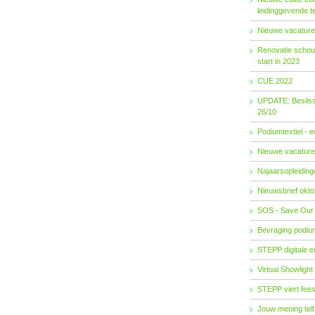
leidinggevende t
Nieuwe vacature
Renovatie schouw
start in 2023
CUE 2022
UPDATE: Besliss
26/10
Podiumtextiel - 
Nieuwe vacature
Najaarsopleidingen
Nieuwsbrief okto
SOS - Save Our
Bevraging podiu
STEPP digitale 
Virtual Showlight
STEPP viert fees
Jouw mening telt