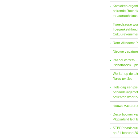
Komieken organi
bekende Roesel
theatertechnicu
Tweedaagse wo
Toegankelijkhei
Cultuureveneme
Rent-All neemt P
Nieuwe vacature
Pascal Verreth -
Pianofabriek - pl
Workshop de tein
fibres textiles
Hele dag een pie
behandelings­met
patiënten weer 
nieuwe vacatures
Decorbouwer va
Plopsaland legt 
STEPP basiscurs
op 21 februari 2