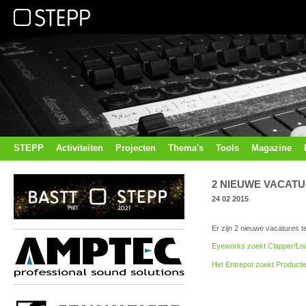
STEPP
Activiteiten
Projecten
Thema's
Tools
Magazine
2 NIEUWE VACATU
24 02 2015
Er zijn 2 nieuwe vacatures t
Eyeworks zoekt Clapper/Loa
Het Entrepot zoekt Product