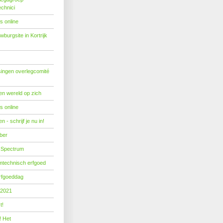
echnici
s online
burgsite in Kortrijk
ingen overlegcomité
een wereld op zich
s online
 - schrijf je nu in!
ber
 Spectrum
mtechnisch erfgoed
erfgoeddag
 2021
t!
! Het