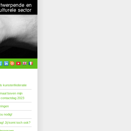
s kunstenfederatie
emaal boven mijn
 contactdag 2023
ringen
ou nodig!
g! Jij komt toch ook?
llegagroep