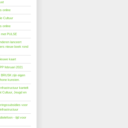
uut
s online
e Cultuur
s online
' met PULSE
nderen lanceert
ers nieuw boek rond
nieuwe kaart
PP februari 2021
t BRUSK zijn eigen
hone kunsten.
n­fra­struc­tuur kan­telt
ent Cul­tuur, Jeugd en
ringssubsidies voor
infrastructuur
telefoon - tijd voor