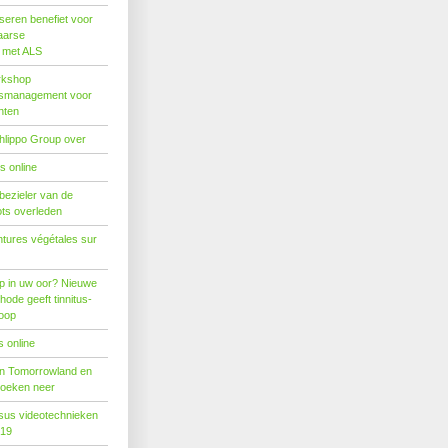
seren benefiet voor
aarse
s met ALS
rkshop
dsmanagement voor
nten
hlippo Group over
s online
 bezieler van de
ots overleden
tures végétales sur
p in uw oor? Nieuwe
hode geeft tinnitus-
hoop
 online
n Tomorrowland en
boeken neer
us videotechnieken
019