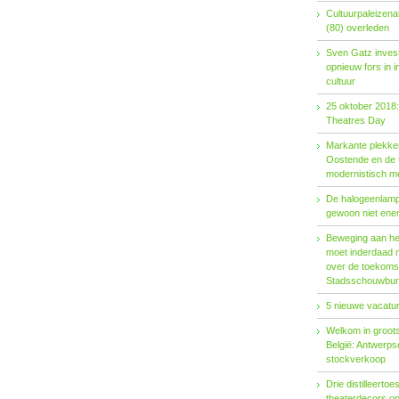
Cultuurpaleizena
(80) overleden
Sven Gatz invest
opnieuw fors in i
cultuur
25 oktober 2018:
Theatres Day
Markante plekken
Oostende en de t
modernistisch m
De halogeenlamp 
gewoon niet ener
Beweging aan het 
moet inderdaad 
over de toekoms
Stadsschouwburg
5 nieuwe vacatur
Welkom in groots
België: Antwerp
stockverkoop
Drie distilleertoes
theaterdecors o