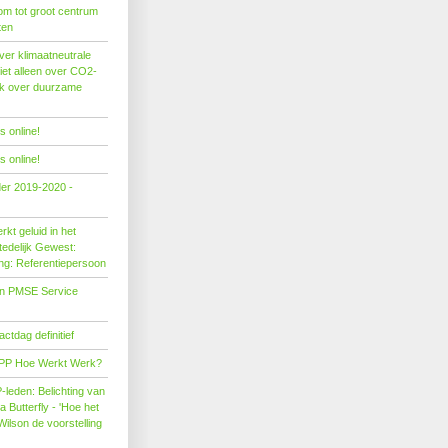
om tot groot centrum
ten
er klimaatneutrale
iet alleen over CO2-
ok over duurzame
 online!
 online!
der 2019-2020 -
kt geluid in het
edelijk Gewest:
ing: Referentiepersoon
on PMSE Service
tdag definitief
PP Hoe Werkt Werk?
leden: Belichting van
Butterfly - 'Hoe het
Wilson de voorstelling