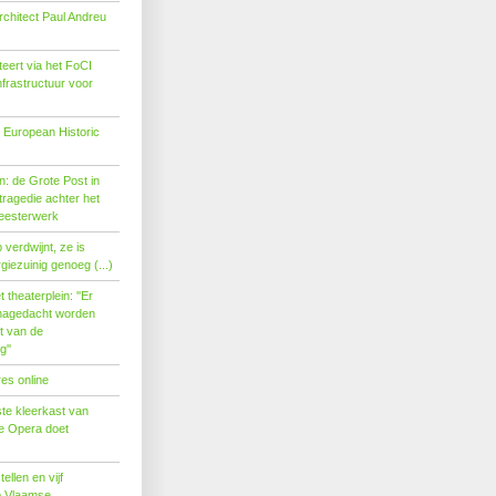
rchitect Paul Andreu
eert via het FoCI
nfrastructuur voor
 European Historic
: de Grote Post in
ragedie achter het
eesterwerk
verdwijnt, ze is
giezuinig genoeg (...)
theaterplein: ''Er
nagedacht worden
t van de
''
es online
te kleerkast van
se Opera doet
tellen en vijf
p Vlaamse