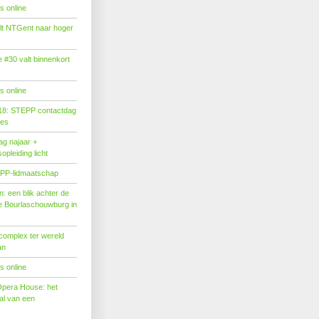
s online
tilt NTGent naar hoger
#30 valt binnenkort
s online
18: STEPP contactdag
ies
g najaar +
pleiding licht
PP-lidmaatschap
: een blik achter de
 Bourlaschouwburg in
complex ter wereld
an
s online
Opera House: het
l van een