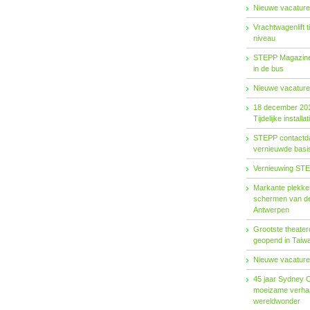
Nieuwe vacature
Vrachtwagenlift 
niveau
STEPP Magazine 
in de bus
Nieuwe vacature
18 december 20
Tijdelijke installat
STEPP contactda
vernieuwde basiso
Vernieuwing STE
Markante plekken
schermen van de
Antwerpen
Grootste theater
geopend in Taiw
Nieuwe vacature
45 jaar Sydney 
moeizame verhaa
wereldwonder