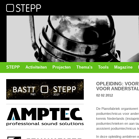
STEPP
Activiteiten
Projecten
Thema's
Tools
Magazine
OPLEIDING: VOO
VOOR ANDERSTAL
02 02 2012
De Pianofabriek organiseert
podiumtechnicus voor ander
kennis Nederlands (instapni
podiumtechnieken en aan taal
assistent podiumtechnicus t
In deze opleiding ambiëren w