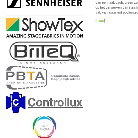
van een taalcoach, u een zo
op het verwerven van inzich
vak van assistent podiumtec
[
meer
]