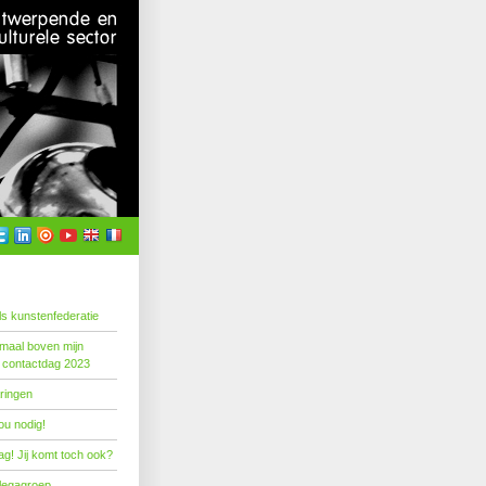
s kunstenfederatie
emaal boven mijn
 contactdag 2023
ringen
ou nodig!
g! Jij komt toch ook?
llegagroep