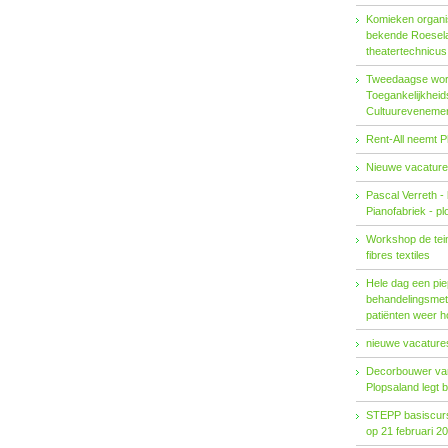
Komieken organi
bekende Roesel
theatertechnicu
Tweedaagse wo
Toegankelijkhei
Cultuureveneme
Rent-All neemt P
Nieuwe vacature
Pascal Verreth -
Pianofabriek - pl
Workshop de tein
fibres textiles
Hele dag een pie
behandelings­met
patiënten weer 
nieuwe vacatures
Decorbouwer va
Plopsaland legt 
STEPP basiscurs
op 21 februari 2