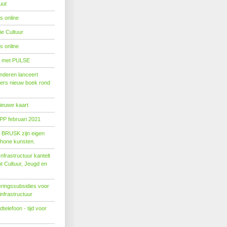
uut
s online
e Cultuur
s online
' met PULSE
nderen lanceert
ers nieuw boek rond
nieuwe kaart
PP februari 2021
t BRUSK zijn eigen
hone kunsten.
n­fra­struc­tuur kan­telt
ent Cul­tuur, Jeugd en
ringssubsidies voor
infrastructuur
telefoon - tijd voor