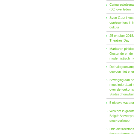
Cultuurpaleizena
(80) overleden
Sven Gatz invest
opnieuw fors in i
cultuur
25 oktober 2018:
Theatres Day
Markante plekken
Oostende en de t
modernistisch m
De halogeenlamp 
gewoon niet ener
Beweging aan het 
moet inderdaad 
over de toekoms
Stadsschouwburg
5 nieuwe vacatur
Welkom in groots
België: Antwerp
stockverkoop
Drie distilleertoes
theaterdecors o