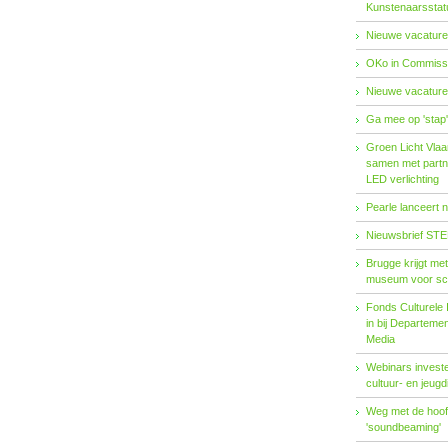
Kunstenaarsstat
Nieuwe vacature
OKo in Commissi
Nieuwe vacature
Ga mee op 'stap
Groen Licht Vlaa
samen met partn
LED verlichting
Pearle lanceert 
Nieuwsbrief STE
Brugge krijgt me
museum voor sc
Fonds Cul­tu­re­le I
in bij De­par­te­m
Me­dia
Webinars investe
cultuur- en jeugd
Weg met de hoofd
'soundbeaming'