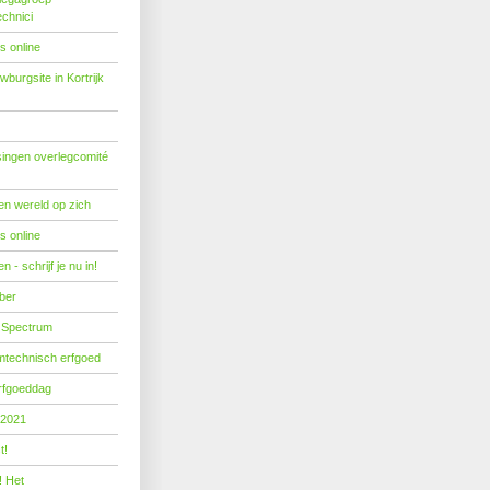
echnici
s online
burgsite in Kortrijk
ingen overlegcomité
een wereld op zich
s online
 - schrijf je nu in!
ber
 Spectrum
mtechnisch erfgoed
erfgoeddag
 2021
t!
! Het