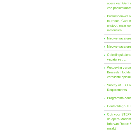
opera van Gent 
van podiumkuns
Podiumbouwer ov
tournees: Gaat n
uitstoot, maar o
materialen
Nieuwe vacatures
Nieuwe vacatures
Opleidingskalen
vacatures , ...
Wetgeving verster
Brussels Hoofdst
verplichte opleid
Survey of EBU 
Requirements
Programma contac
Contactdag STE
Ook voor STEPP-
de opera Madama 
licht van Robert 
maakt'