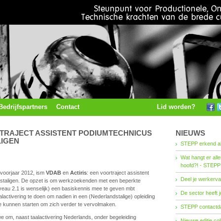
Bedrijfspartners
Contact
Lid worden?
RTRAJECT ASSISTENT PODIUMTECHNICUS
NIEUWS
IGEN
STEPP erkend al
Wat hangt er all
hoofd?! - STEPP
 voorjaar 2012, ism
VDAB
en
Actiris
: een voortraject assistent
Deel je werkerva
staligen. De opzet is om werkzoekenden met een beperkte
veau 2.1 is wenselijk) een basiskennis mee te geven mbt
De sector heeft j
activering te doen om nadien in een (Nederlandstalige) opleiding
e kunnen starten om zich verder te vervolmaken.
STEPP contactda
e om, naast taalactivering Nederlands, onder begeleiding
Nieuwe editie co