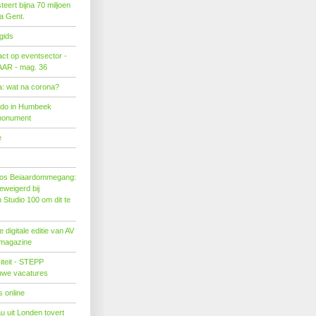
eert bijna 70 miljoen
ra Gent.
gids
act op eventsector -
LAAR - mag. 36
: wat na corona?
ado in Humbeek
monument
e
os Beiaardommegang:
eweigerd bij
Studio 100 om dit te
 digitale editie van AV
 magazine
citeit - STEPP
euwe vacatures
 online
u uit Londen tovert