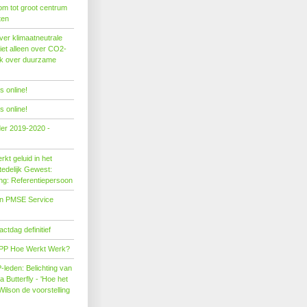
om tot groot centrum
ten
er klimaatneutrale
iet alleen over CO2-
ok over duurzame
 online!
 online!
der 2019-2020 -
kt geluid in het
edelijk Gewest:
ing: Referentiepersoon
on PMSE Service
tdag definitief
PP Hoe Werkt Werk?
leden: Belichting van
Butterfly - 'Hoe het
Wilson de voorstelling