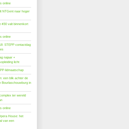
s online
tilt NTGent naar hoger
#30 valt binnenkort
s online
18: STEPP contactdag
ies
g najaar +
pleiding licht
PP-lidmaatschap
: een blik achter de
 Bourlaschouwburg in
complex ter wereld
an
s online
Opera House: het
l van een