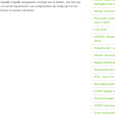
 degelijk mogelijk aangepaste vorming aan te bieden, met het oog
leidinggevende t
t en eerste basiskennis van competenties die nodig zijn om het
hnicus te kunnen uitvoeren.
Nieuwe vacature
Renovatie schouw
start in 2023
CUE 2022
UPDATE: Besliss
26/10
Podiumtextiel - 
Nieuwe vacature
Najaarsopleidingen
Nieuwsbrief okto
SOS - Save Our
Bevraging podiu
STEPP digitale 
Virtual Showlight
STEPP viert fees
Jouw mening telt