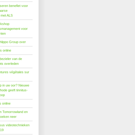
seren benefiet voor
aarse
s met ALS
rkshop
dsmanagement voor
nten
hlippo Group over
s online
 bezieler van de
ots overleden
tures végétales sur
p in uw oor? Nieuwe
hode geeft tinnitus-
hoop
 online
n Tomorrowland en
boeken neer
us videotechnieken
019