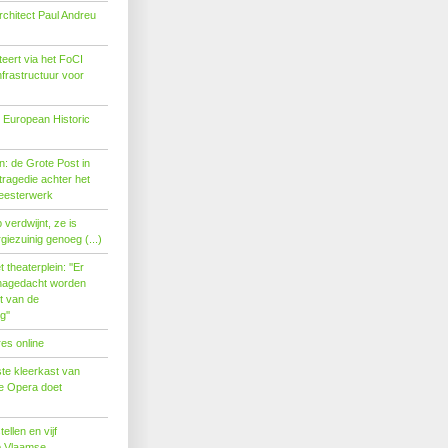
rchitect Paul Andreu
eert via het FoCI
nfrastructuur voor
 European Historic
: de Grote Post in
ragedie achter het
eesterwerk
verdwijnt, ze is
giezuinig genoeg (...)
theaterplein: ''Er
nagedacht worden
t van de
''
es online
te kleerkast van
se Opera doet
tellen en vijf
p Vlaamse