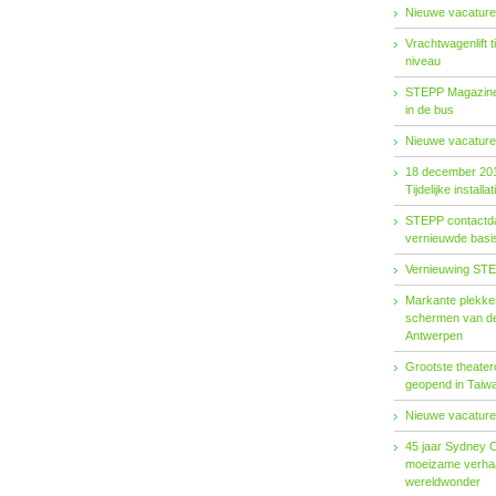
Nieuwe vacature
Vrachtwagenlift 
niveau
STEPP Magazine 
in de bus
Nieuwe vacature
18 december 20
Tijdelijke installat
STEPP contactda
vernieuwde basiso
Vernieuwing STE
Markante plekken
schermen van de
Antwerpen
Grootste theater
geopend in Taiw
Nieuwe vacature
45 jaar Sydney 
moeizame verhaa
wereldwonder