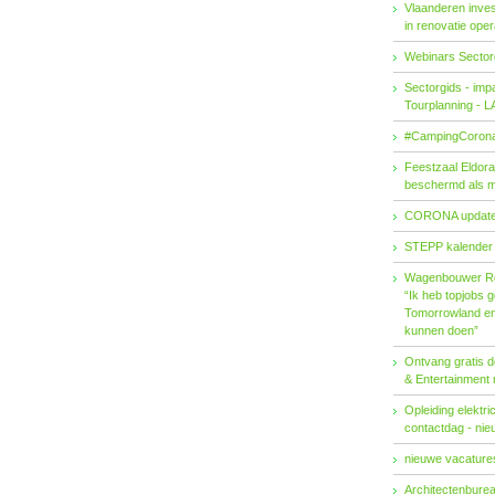
Vlaanderen invest
in renovatie ope
Webinars Sector
Sectorgids - imp
Tourplanning - 
#CampingCorona
Feestzaal Eldor
beschermd als 
CORONA updat
STEPP kalender
Wagenbouwer R
“Ik heb topjobs g
Tomorrowland en 
kunnen doen”
Ontvang gratis de
& Entertainment
Opleiding elektri
contactdag - ni
nieuwe vacatures
Architectenburea