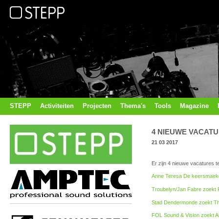
STEPP
Activiteiten
Projecten
Thema's
Tools
Magazine
4 NIEUWE VACATU
21 03 2017
Er zijn 4 nieuwe vacatures t
Anne Teresa De keersmaeker
Troubelyn/Jan Fabre zoekt
Stad Dendermonde zoekt Th
FOL Sound & Vision zoekt Al