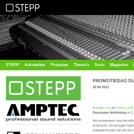
STEPP
Activiteiten
Projecten
Thema's
Tools
Magazine
PROMOTIEDAG DU
25 04 2012
Energik vzw
en
Groen Licht
Duurzame Verlichting
in C
Het evenement voorziet inf
producten. De lezingen handel
onbedachtzaam als het op ver