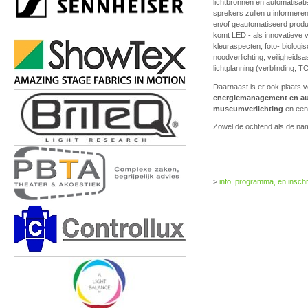
lichtbronnen en automatisati
sprekers zullen u informeren 
en/of geautomatiseerd product
komt LED - als innovatieve v
kleuraspecten, foto- biologi
noodverlichting, veiligheids
lichtplanning (verblinding, 
Daarnaast is er ook plaats
energiemanagement en au
museumverlichting
en ee
Zowel de ochtend als de na
>
info, programma, en inschr