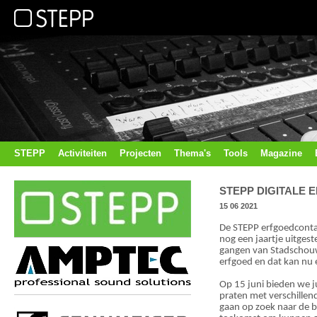
STEPP
Activiteiten
Projecten
Thema's
Tools
Magazine
STEPP DIGITALE
15 06 2021
De STEPP erfgoedconta
nog een jaartje uitgest
gangen van Stadschouw
erfgoed en dat kan nu 
Op 15 juni bieden we ju
praten met verschillend
gaan op zoek naar de b