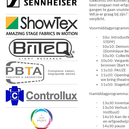
toekomst om kunnen g
best omgaan met erfgoe
gangen te gaan snuiste
Wil je er graag bij zijn?
verplicht.
Voormiddagprogramm
-
10u: introduct
STEPP)
-
10u10: Demons
(Dominique Be
-
10u30:
Collect
10u50: Vergankel
bronnen (Bart 
11u10: PAUZE
11u20: Opening 
we bring theatre
11u50: Stagetub
Namiddagprogramma:
-
13u30 Inventar
-
13u50 Verhuis 
Instituut)
-
14u10
Aan de 
en erfgoedwijz
-
14u30 pauze