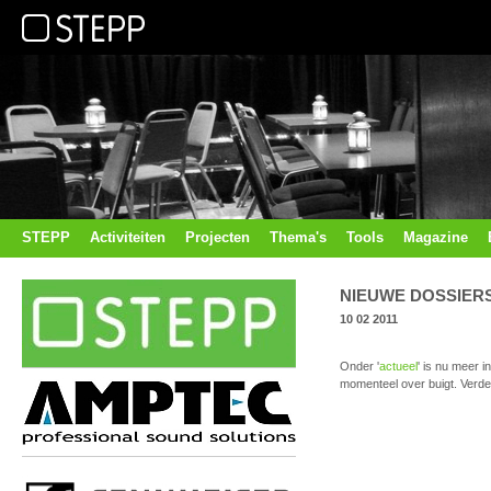
STEPP
Activiteiten
Projecten
Thema's
Tools
Magazine
NIEUWE DOSSIER
10 02 2011
Onder '
actueel
' is nu meer 
momenteel over buigt. Verder