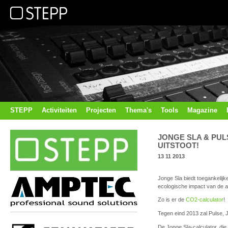
STEPP
Activiteiten
Projecten
Thema's
Tools
Magazine
JONGE SLA & PUL
UITSTOOT!
13 11 2013
Jonge Sla biedt toegankelij
ecologische impact van de ar
Zo is er de
CO2-calculator
!
Tegen eind 2013 zal Pulse, 
De Jonge Sla-calculator, die