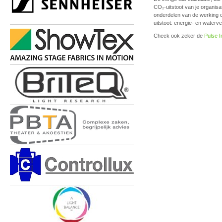
CO₂-uitstoot van je organisat
onderdelen van de werking 
uitstoot: energie- en waterver
Check ook zeker de
Pulse 