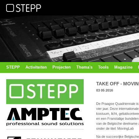
STEPP
Activiteiten
Projecten
Thema's
Tools
Magazine
TAKE OFF - MOVI
03 05 2016
De Praagse Quadriennale is 
vier jaar. Deze international
kostuum, licht, geluidsontwe
en een Franstalige bundele
van de Belgische deelname aa
onder de titel: MovingLab
Na de succesrijke Belgisch