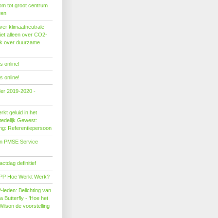
om tot groot centrum
ten
er klimaatneutrale
iet alleen over CO2-
ok over duurzame
 online!
 online!
der 2019-2020 -
kt geluid in het
edelijk Gewest:
ing: Referentiepersoon
on PMSE Service
tdag definitief
PP Hoe Werkt Werk?
leden: Belichting van
Butterfly - 'Hoe het
Wilson de voorstelling