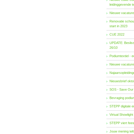
leidinggevende t
Nieuwe vacature
Renovatie schouw
start in 2023
CUE 2022
UPDATE: Besliss
26/10
Podiumtextiel - 
Nieuwe vacature
Najaarsopleidingen
Nieuwsbrief okto
SOS - Save Our
Bevraging podiu
STEPP digitale 
Virtual Showlight
STEPP viert fees
Jouw mening telt