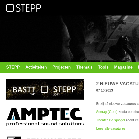
STEPP
Activiteiten
Projecten
Thema's
Tools
Magazine
2 NIEUWE VACAT
07 10 2013
Er zijn 2 nieuwe vacatures t
Sontag (Gent)
zoekt een thea
Theater De spiegel
zoekt ee
Lees alle vacatures