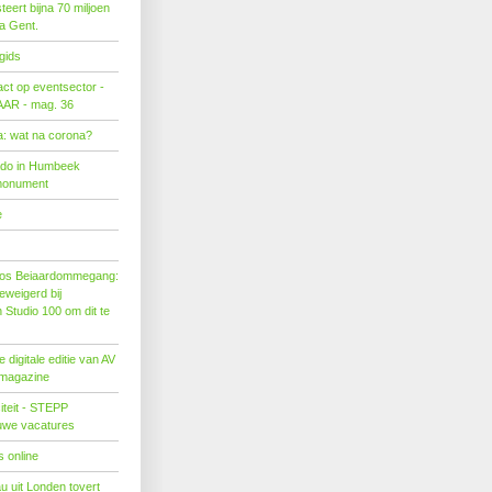
eert bijna 70 miljoen
ra Gent.
gids
act op eventsector -
LAAR - mag. 36
: wat na corona?
ado in Humbeek
monument
e
os Beiaardommegang:
eweigerd bij
Studio 100 om dit te
 digitale editie van AV
 magazine
citeit - STEPP
euwe vacatures
 online
u uit Londen tovert