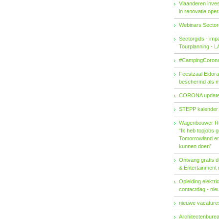
Vlaanderen invest
in renovatie ope
Webinars Sector
Sectorgids - imp
Tourplanning - 
#CampingCorona
Feestzaal Eldor
beschermd als 
CORONA updat
STEPP kalender
Wagenbouwer R
“Ik heb topjobs g
Tomorrowland en 
kunnen doen”
Ontvang gratis de
& Entertainment
Opleiding elektri
contactdag - ni
nieuwe vacatures
Architectenburea