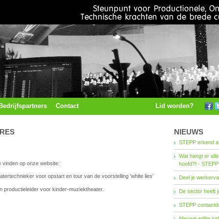
Bedrijfspartners
Contact
Lid worden?
URES
NIEUWS
STEPP erkend al
Wat hangt er all
e vinden op onze website:
hoofd?! - STEPP
tertechnieker voor opstart en tour van de voorstelling 'white lies'
Deel je werkerva
n productieleider voor kinder-muziektheater.
De sector heeft j
STEPP contactda
Nieuwe editie co