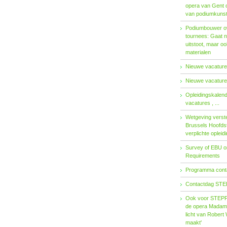
opera van Gent 
van podiumkuns
Podiumbouwer ov
tournees: Gaat n
uitstoot, maar o
materialen
Nieuwe vacatures
Nieuwe vacatures
Opleidingskalen
vacatures , ...
Wetgeving verster
Brussels Hoofdst
verplichte opleid
Survey of EBU 
Requirements
Programma contac
Contactdag STE
Ook voor STEPP-
de opera Madama 
licht van Robert 
maakt'