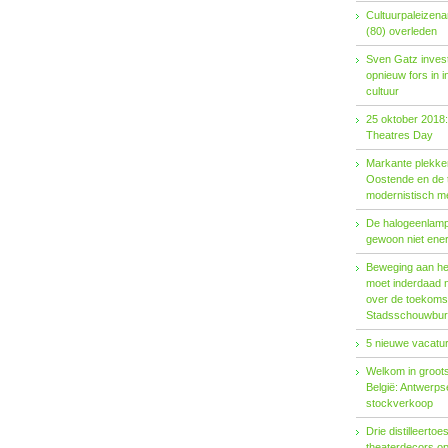
Cultuurpaleizena
(80) overleden
Sven Gatz invest
opnieuw fors in i
cultuur
25 oktober 2018:
Theatres Day
Markante plekken
Oostende en de t
modernistisch m
De halogeenlamp 
gewoon niet ener
Beweging aan het 
moet inderdaad 
over de toekoms
Stadsschouwburg
5 nieuwe vacatur
Welkom in groots
België: Antwerp
stockverkoop
Drie distilleertoes
theaterdecors o