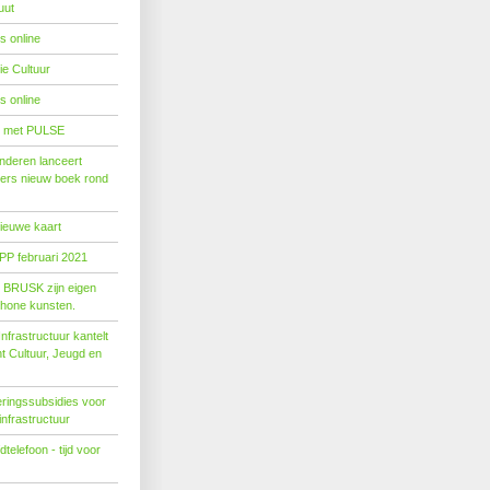
uut
s online
e Cultuur
s online
' met PULSE
nderen lanceert
ers nieuw boek rond
nieuwe kaart
PP februari 2021
t BRUSK zijn eigen
hone kunsten.
n­fra­struc­tuur kan­telt
ent Cul­tuur, Jeugd en
ringssubsidies voor
infrastructuur
telefoon - tijd voor