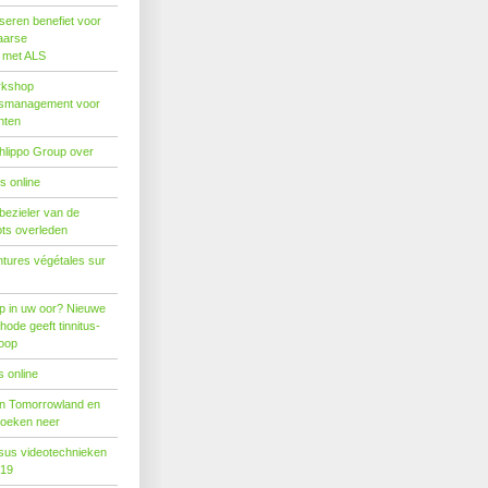
seren benefiet voor
aarse
s met ALS
rkshop
dsmanagement voor
nten
hlippo Group over
s online
 bezieler van de
ots overleden
tures végétales sur
p in uw oor? Nieuwe
hode geeft tinnitus-
hoop
 online
n Tomorrowland en
boeken neer
us videotechnieken
019