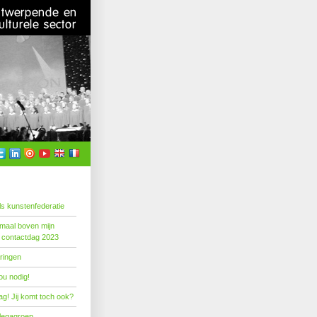
s kunstenfederatie
emaal boven mijn
 contactdag 2023
ringen
ou nodig!
g! Jij komt toch ook?
llegagroep