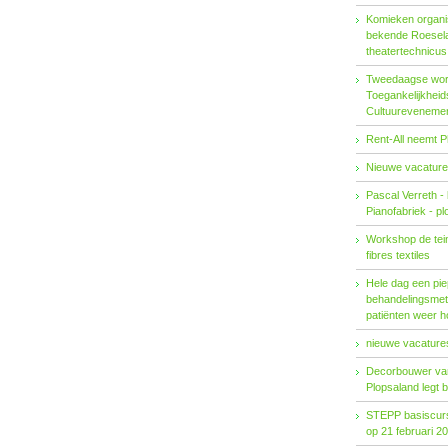
Komieken organi
bekende Roesel
theatertechnicu
Tweedaagse wo
Toegankelijkhei
Cultuureveneme
Rent-All neemt P
Nieuwe vacature
Pascal Verreth -
Pianofabriek - pl
Workshop de tein
fibres textiles
Hele dag een pie
behandelings­met
patiënten weer 
nieuwe vacatures
Decorbouwer va
Plopsaland legt 
STEPP basiscurs
op 21 februari 2