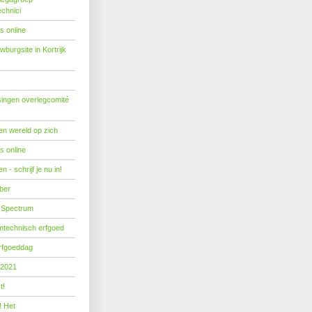
echnici
s online
burgsite in Kortrijk
ingen overlegcomité
een wereld op zich
s online
 - schrijf je nu in!
ber
 Spectrum
mtechnisch erfgoed
erfgoeddag
 2021
t!
! Het