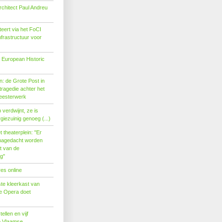
rchitect Paul Andreu
eert via het FoCI
nfrastructuur voor
 European Historic
: de Grote Post in
ragedie achter het
eesterwerk
verdwijnt, ze is
giezuinig genoeg (...)
theaterplein: ''Er
nagedacht worden
t van de
''
es online
te kleerkast van
se Opera doet
tellen en vijf
p Vlaamse