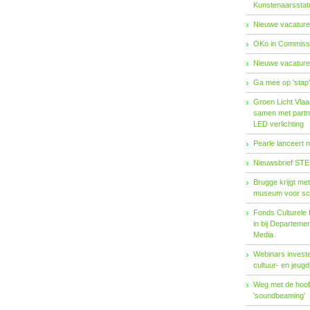
Kunstenaarsstat
Nieuwe vacature
OKo in Commissi
Nieuwe vacature
Ga mee op 'stap
Groen Licht Vlaa
samen met partn
LED verlichting
Pearle lanceert 
Nieuwsbrief STE
Brugge krijgt me
museum voor sc
Fonds Cul­tu­re­le I
in bij De­par­te­m
Me­dia
Webinars investe
cultuur- en jeugd
Weg met de hoofd
'soundbeaming'