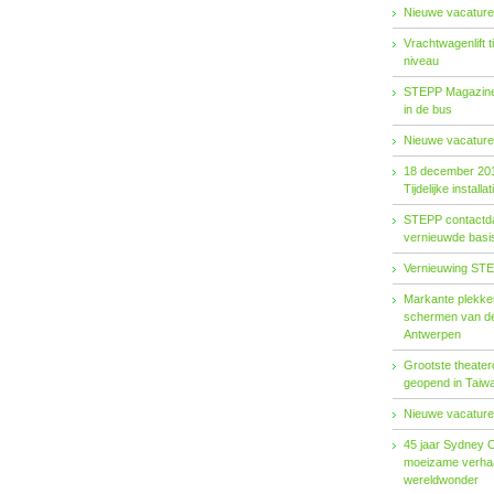
Nieuwe vacature
Vrachtwagenlift 
niveau
STEPP Magazine 
in de bus
Nieuwe vacature
18 december 20
Tijdelijke installat
STEPP contactda
vernieuwde basiso
Vernieuwing STE
Markante plekken
schermen van de
Antwerpen
Grootste theater
geopend in Taiw
Nieuwe vacature
45 jaar Sydney 
moeizame verhaa
wereldwonder