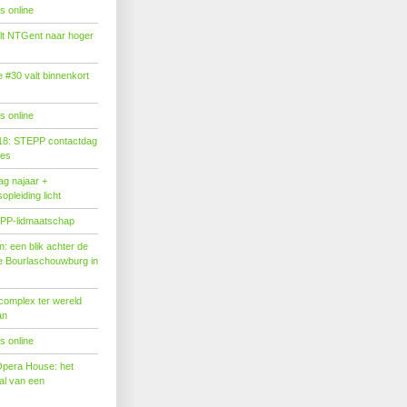
s online
tilt NTGent naar hoger
#30 valt binnenkort
s online
18: STEPP contactdag
ies
g najaar +
pleiding licht
PP-lidmaatschap
: een blik achter de
 Bourlaschouwburg in
complex ter wereld
an
s online
Opera House: het
l van een