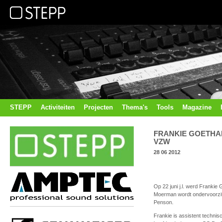
STEPP
Activiteiten
Projecten
Thema's
Tools
Magazine
FRANKIE GOETHA
VZW
28 06 2012
Op 22 juni j.l. werd Frankie
Moerman wordt ondervoorzit
Penson.
Frankie is assistent technis