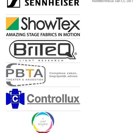
hoofdtechnicus van CC De S