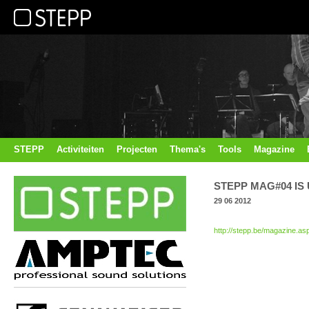
STEPP
Activiteiten
Projecten
Thema's
Tools
Magazine
STEPP MAG#04 IS 
29 06 2012
http://stepp.be/magazine.