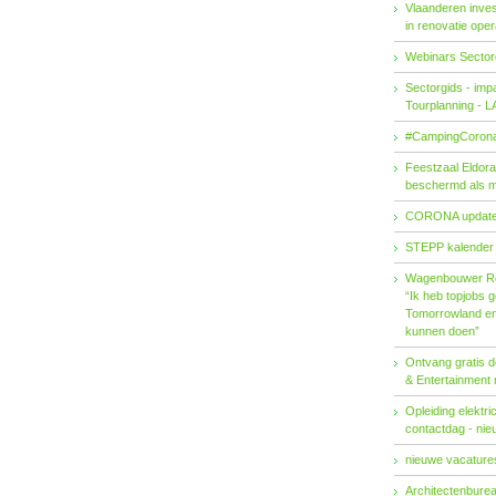
Vlaanderen invest
in renovatie ope
Webinars Sector
Sectorgids - imp
Tourplanning - 
#CampingCorona
Feestzaal Eldor
beschermd als 
CORONA updat
STEPP kalender
Wagenbouwer R
“Ik heb topjobs g
Tomorrowland en 
kunnen doen”
Ontvang gratis de
& Entertainment
Opleiding elektri
contactdag - ni
nieuwe vacatures
Architectenburea