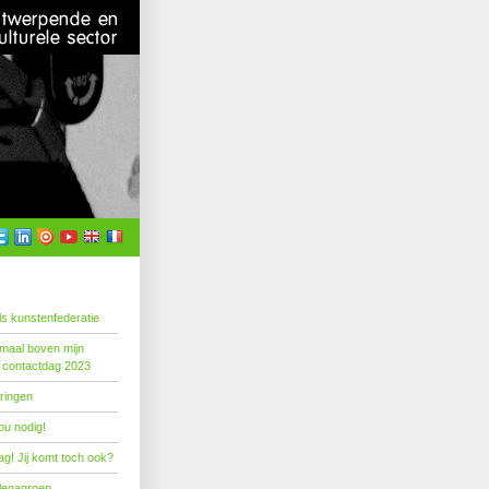
s kunstenfederatie
emaal boven mijn
 contactdag 2023
ringen
ou nodig!
g! Jij komt toch ook?
llegagroep