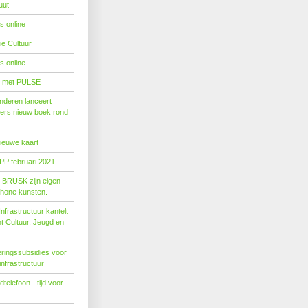
uut
s online
e Cultuur
s online
' met PULSE
nderen lanceert
ers nieuw boek rond
nieuwe kaart
PP februari 2021
t BRUSK zijn eigen
hone kunsten.
n­fra­struc­tuur kan­telt
ent Cul­tuur, Jeugd en
ringssubsidies voor
infrastructuur
telefoon - tijd voor