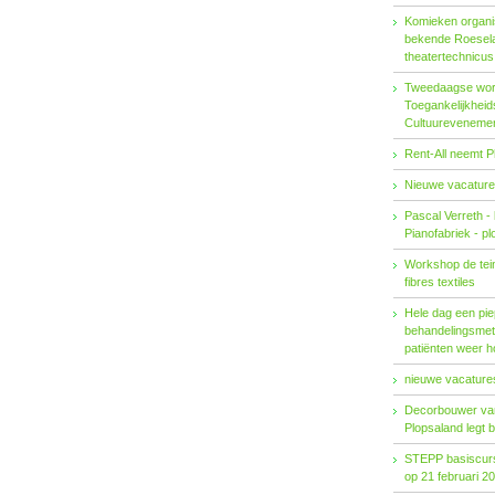
Komieken organi
bekende Roesel
theatertechnicu
Tweedaagse wo
Toegankelijkhei
Cultuureveneme
Rent-All neemt P
Nieuwe vacature
Pascal Verreth -
Pianofabriek - pl
Workshop de tein
fibres textiles
Hele dag een pie
behandelings­met
patiënten weer 
nieuwe vacatures
Decorbouwer va
Plopsaland legt 
STEPP basiscurs
op 21 februari 2