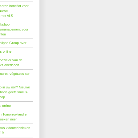
seren benefiet voor
aarse
s met ALS
rkshop
dsmanagement voor
nten
hlippo Group over
s online
 bezieler van de
ots overleden
tures végétales sur
p in uw oor? Nieuwe
hode geeft tinnitus-
hoop
 online
n Tomorrowland en
boeken neer
us videotechnieken
019