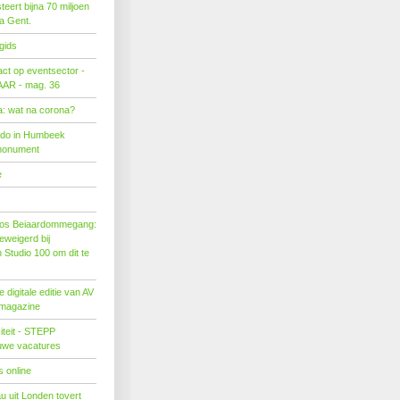
eert bijna 70 miljoen
ra Gent.
gids
act op eventsector -
LAAR - mag. 36
: wat na corona?
ado in Humbeek
monument
e
os Beiaardommegang:
eweigerd bij
Studio 100 om dit te
 digitale editie van AV
 magazine
citeit - STEPP
euwe vacatures
 online
u uit Londen tovert