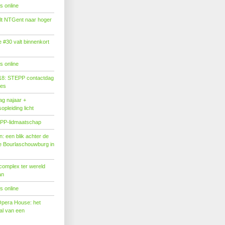
s online
tilt NTGent naar hoger
#30 valt binnenkort
s online
18: STEPP contactdag
ies
g najaar +
pleiding licht
PP-lidmaatschap
: een blik achter de
 Bourlaschouwburg in
complex ter wereld
an
s online
Opera House: het
l van een