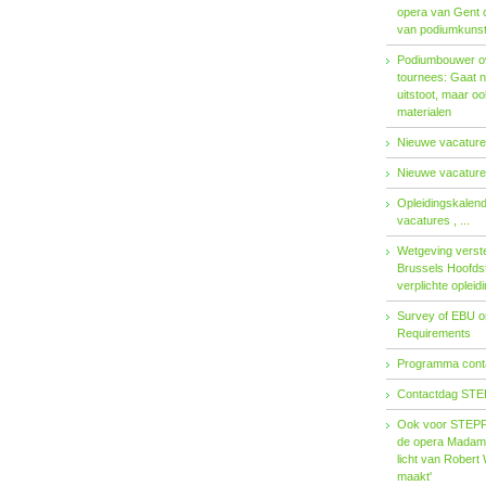
opera van Gent 
van podiumkuns
Podiumbouwer ov
tournees: Gaat n
uitstoot, maar o
materialen
Nieuwe vacatures
Nieuwe vacatures
Opleidingskalen
vacatures , ...
Wetgeving verster
Brussels Hoofdst
verplichte opleid
Survey of EBU 
Requirements
Programma contac
Contactdag STE
Ook voor STEPP-
de opera Madama 
licht van Robert 
maakt'