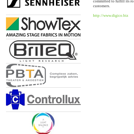
committed to fulfill its r
customers.
http://www.digico.biz