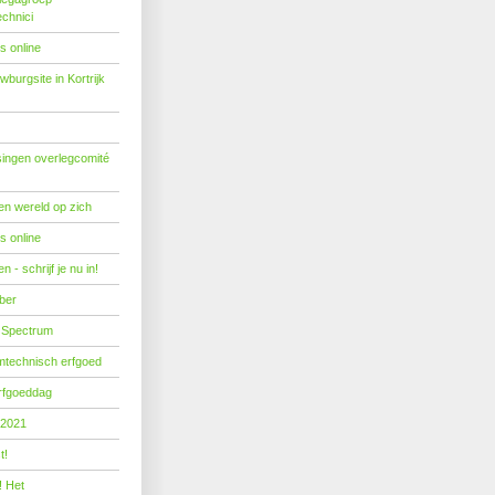
echnici
s online
burgsite in Kortrijk
ingen overlegcomité
een wereld op zich
s online
 - schrijf je nu in!
ber
 Spectrum
mtechnisch erfgoed
erfgoeddag
 2021
t!
! Het