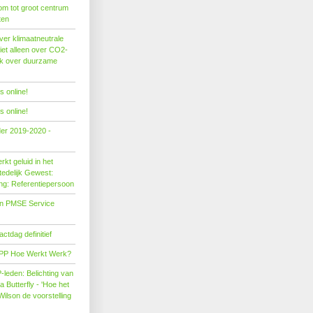
om tot groot centrum
ten
er klimaatneutrale
iet alleen over CO2-
ok over duurzame
 online!
 online!
der 2019-2020 -
kt geluid in het
edelijk Gewest:
ing: Referentiepersoon
on PMSE Service
tdag definitief
PP Hoe Werkt Werk?
leden: Belichting van
Butterfly - 'Hoe het
Wilson de voorstelling