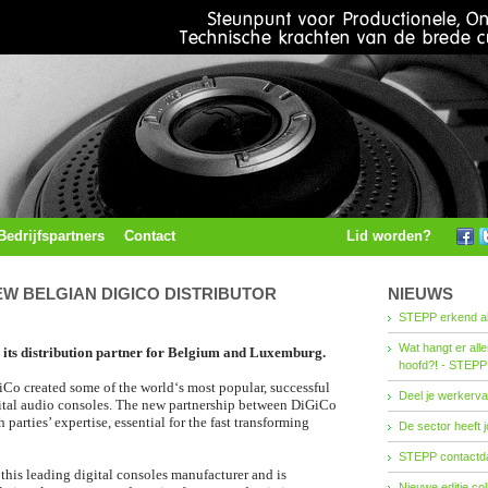
Bedrijfspartners
Contact
Lid worden?
EW BELGIAN DIGICO DISTRIBUTOR
NIEUWS
STEPP erkend al
Wat hangt er all
its distribution partner for Belgium and Luxemburg.
hoofd?! - STEPP
iCo created some of the world‘s most popular, successful
Deel je werkerva
ital audio consoles. The new partnership between DiGiCo
arties’ expertise, essential for the fast transforming
De sector heeft j
STEPP contactda
his leading digital consoles manufacturer and is
Nieuwe editie co