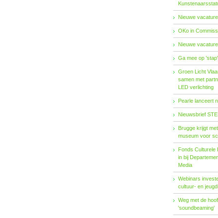
Kunstenaarsstat
Nieuwe vacature
OKo in Commissi
Nieuwe vacature
Ga mee op 'stap
Groen Licht Vlaa
samen met partn
LED verlichting
Pearle lanceert 
Nieuwsbrief STE
Brugge krijgt me
museum voor sc
Fonds Cul­tu­re­le I
in bij De­par­te­m
Me­dia
Webinars investe
cultuur- en jeugd
Weg met de hoofd
'soundbeaming'