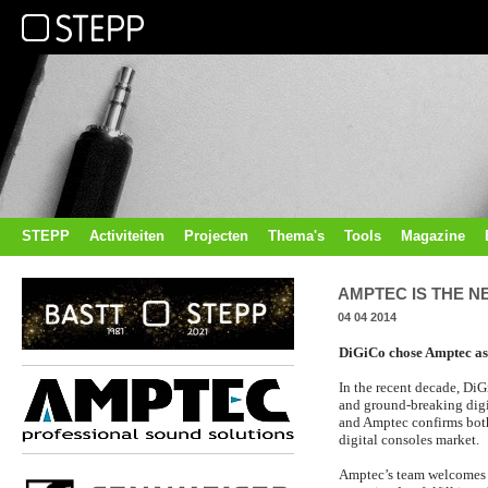
STEPP
Activiteiten
Projecten
Thema's
Tools
Magazine
AMPTEC IS THE N
04 04 2014
DiGiCo chose Amptec as 
In the recent decade, DiG
and ground-breaking dig
and Amptec confirms both p
digital consoles market.
Amptec’s team welcomes t