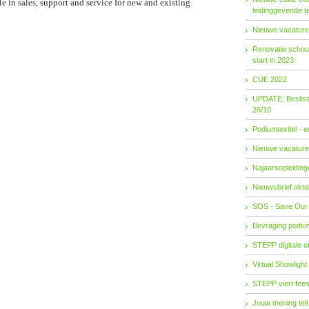
ole in sales, support and service for new and existing
leidinggevende t
Nieuwe vacature
Renovatie schouw
start in 2023
CUE 2022
UPDATE: Besliss
26/10
Podiumtextiel - 
Nieuwe vacature
Najaarsopleidingen
Nieuwsbrief okto
SOS - Save Our
Bevraging podiu
STEPP digitale 
Virtual Showlight
STEPP viert fees
Jouw mening telt