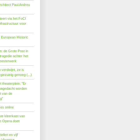
rchitect Paul Andreu
eert via het FoCI
nfrastructuur voor
 European Historic
: de Grote Post in
ragedie achter het
eesterwerk
verdwijnt, ze is
giezuinig genoeg (...)
theaterplein: ''Er
nagedacht worden
t van de
''
es online
te kleerkast van
se Opera doet
tellen en vijf
p Vlaamse