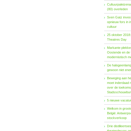
Cultuurpaleizena
(80) overleden
Sven Gatz invest
opnieuw fors in i
cultuur
25 oktober 2018:
Theatres Day
Markante plekken
Oostende en de t
modernistisch m
De halogeenlamp 
gewoon niet ener
Beweging aan het 
moet inderdaad 
over de toekoms
Stadsschouwburg
5 nieuwe vacatur
Welkom in groots
België: Antwerp
stockverkoop
Drie distilleertoes
theaterdecors o