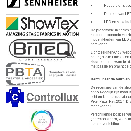
• Het geluid. Is bewege
• Dimmen van LE
• LED en sustainabi
De presentatie richt zich
het toneel concrete voor
mogelijkheden van LED ve
betekenen.
Lightdesigner Andy Webb
belangrijkste functies en
kleurmenging, warmte afgi
met passie en prachtige 
theater.
Bent u naar de tour van
De recensies van de sho
opbouw gelijk zijn maar m
licht en kleurtemperatur
Pixel Patts, Patt 2017, 
toegevoegd!
Verschillende posities va
gedemonstreerd, zoals front
horizonverlichting.