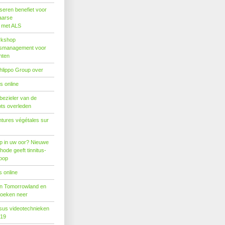
seren benefiet voor
aarse
s met ALS
rkshop
dsmanagement voor
nten
hlippo Group over
s online
 bezieler van de
ots overleden
tures végétales sur
p in uw oor? Nieuwe
hode geeft tinnitus-
hoop
 online
n Tomorrowland en
boeken neer
us videotechnieken
019