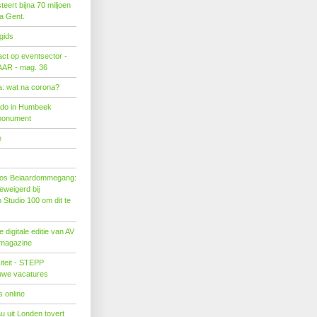
eert bijna 70 miljoen
ra Gent.
gids
act op eventsector -
LAAR - mag. 36
: wat na corona?
ado in Humbeek
monument
e
os Beiaardommegang:
eweigerd bij
Studio 100 om dit te
 digitale editie van AV
 magazine
citeit - STEPP
euwe vacatures
 online
u uit Londen tovert