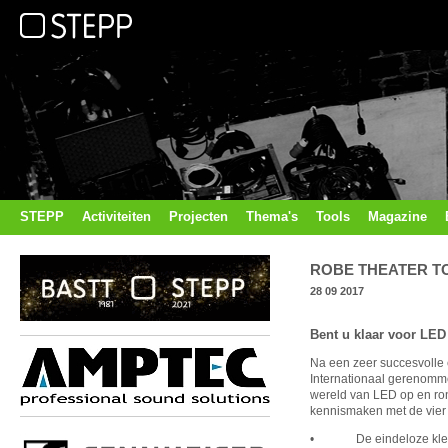
STEPP
Activiteiten
Projecten
Thema's
Tools
Magazine
ROBE THEATER TO
28 09 2017
Bent u klaar voor LED 
Na een zeer succesvolle 
Internationaal gerenomm
wereld van LED op en ron
kennismaken met de vier 
• De eindeloze kleu