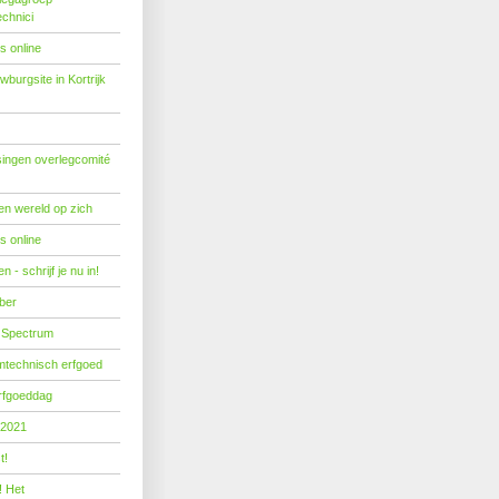
echnici
s online
burgsite in Kortrijk
ingen overlegcomité
een wereld op zich
s online
 - schrijf je nu in!
ber
 Spectrum
mtechnisch erfgoed
erfgoeddag
 2021
t!
! Het