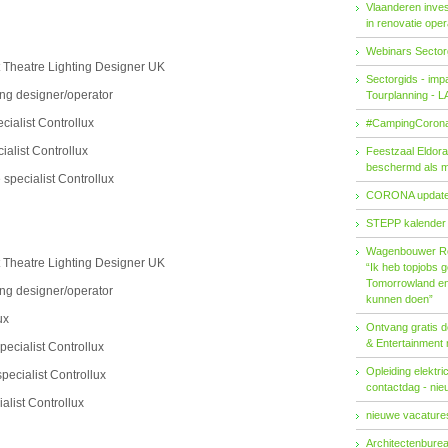
Vlaanderen invest
in renovatie ope
Webinars Sector
Theatre Lighting Designer UK
Sectorgids - imp
ng designer/operator
Tourplanning - 
cialist Controllux
#CampingCorona
alist Controllux
Feestzaal Eldor
beschermd als 
specialist Controllux
CORONA updat
STEPP kalender
Wagenbouwer R
Theatre Lighting Designer UK
“Ik heb topjobs g
Tomorrowland en 
ng designer/operator
kunnen doen”
ux
Ontvang gratis de
& Entertainment
ecialist Controllux
Opleiding elektri
ecialist Controllux
contactdag - ni
alist Controllux
nieuwe vacatures
Architectenburea