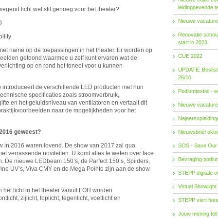
leidinggevende t
nd licht wel stil genoeg voor het theater?
Nieuwe vacature
D
Renovatie schouw
lity
start in 2023
 met name op de toepassingen in het theater. Er worden op
CUE 2022
beelden getoond waarmee u zelf kunt ervaren wat de
rlichting op en rond het toneel voor u kunnen
UPDATE: Besliss
26/10
 introduceert de verschillende LED producten met hun
Podiumtextiel - 
 technische specificaties zoals stroomverbruik,
fte en het geluidsniveau van ventilatoren en vertaalt dit
Nieuwe vacature
praktijkvoorbeelden naar de mogelijkheden voor het
Najaarsopleidingen
 2016 geweest?
Nieuwsbrief okto
w in 2016 waren lovend. De show van 2017 zal qua
SOS - Save Our
et verrassende noviteiten. U komt alles te weten over face
Bevraging podiu
en. De nieuwe LEDbeam 150’s, de Parfect 150’s, Spiiders,
Divine UV’s, Viva CMY en de Mega Pointe zijn aan de show
STEPP digitale 
Virtual Showlight
n het licht in het theater vanuit FOH worden
licht, zijlicht, toplicht, tegenlicht, voetlicht en
STEPP viert fees
Jouw mening telt