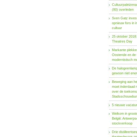
Cultuurpaleizena
(80) overleden
Sven Gatz invest
opnieuw fors in i
cultuur
25 oktober 2018:
Theatres Day
Markante plekken
Oostende en de t
modernistisch m
De halogeenlamp 
gewoon niet ener
Beweging aan het 
moet inderdaad 
over de toekoms
Stadsschouwburg
5 nieuwe vacatur
Welkom in groots
België: Antwerp
stockverkoop
Drie distilleertoes
theaterdecors o