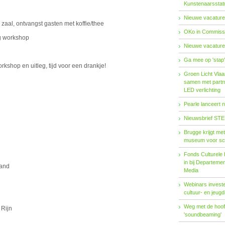
Kunstenaarsstat
Nieuwe vacature
, ontvangst gasten met koffie/thee
OKo in Commissi
workshop
Nieuwe vacature
Ga mee op 'stap
op en uitleg, tijd voor een drankje!
Groen Licht Vlaa
samen met partn
LED verlichting
Pearle lanceert 
Nieuwsbrief STE
Brugge krijgt me
museum voor sc
Fonds Cul­tu­re­le I
in bij De­par­te­m
land
Me­dia
Webinars investe
cultuur- en jeugd
Weg met de hoofd
Rijn
'soundbeaming'