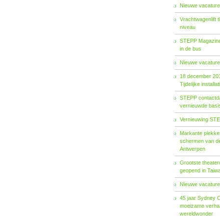
Nieuwe vacature
Vrachtwagenlift 
niveau
STEPP Magazine 
in de bus
Nieuwe vacature
18 december 20
Tijdelijke installat
STEPP contactda
vernieuwde basiso
Vernieuwing STE
Markante plekken
schermen van de
Antwerpen
Grootste theater
geopend in Taiw
Nieuwe vacature
45 jaar Sydney 
moeizame verhaa
wereldwonder