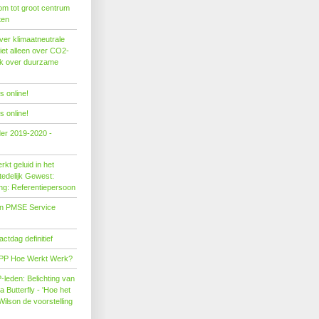
om tot groot centrum
ten
er klimaatneutrale
iet alleen over CO2-
ok over duurzame
 online!
 online!
der 2019-2020 -
kt geluid in het
edelijk Gewest:
ing: Referentiepersoon
on PMSE Service
tdag definitief
PP Hoe Werkt Werk?
leden: Belichting van
Butterfly - 'Hoe het
Wilson de voorstelling