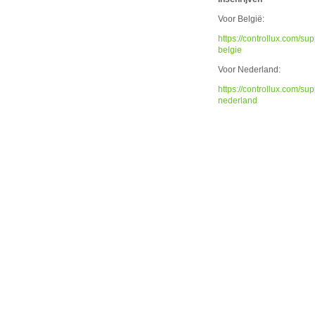
Voor België:
https://controllux.com/su
belgie
Voor Nederland:
https://controllux.com/su
nederland