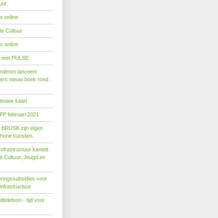
uut
s online
e Cultuur
s online
' met PULSE
nderen lanceert
ers nieuw boek rond
nieuwe kaart
PP februari 2021
t BRUSK zijn eigen
hone kunsten.
n­fra­struc­tuur kan­telt
ent Cul­tuur, Jeugd en
ringssubsidies voor
infrastructuur
telefoon - tijd voor