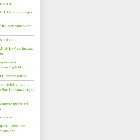
s online
tilt NTGent naar hoger
#30 valt binnenkort
s online
18: STEPP contactdag
ies
g najaar +
pleiding licht
PP-lidmaatschap
: een blik achter de
 Bourlaschouwburg in
complex ter wereld
an
s online
Opera House: het
l van een