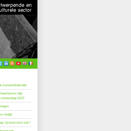
s kunstenfederatie
emaal boven mijn
 contactdag 2023
ringen
ou nodig!
g! Jij komt toch ook?
llegagroep