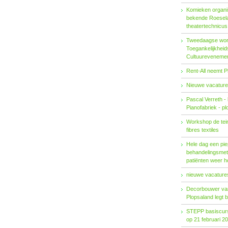
Komieken organi
bekende Roesel
theatertechnicu
Tweedaagse wo
Toegankelijkhei
Cultuureveneme
Rent-All neemt P
Nieuwe vacature
Pascal Verreth -
Pianofabriek - pl
Workshop de tein
fibres textiles
Hele dag een pie
behandelings­met
patiënten weer 
nieuwe vacatures
Decorbouwer va
Plopsaland legt 
STEPP basiscurs
op 21 februari 2