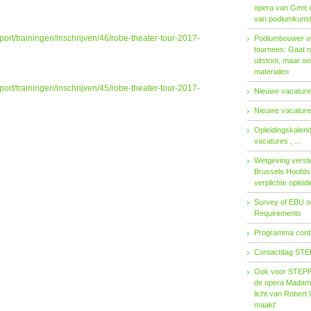
opera van Gent 
van podiumkuns
pport/trainingen/inschrijven/46/robe-theater-tour-2017-
Podiumbouwer ov
tournees: Gaat n
uitstoot, maar o
materialen
pport/trainingen/inschrijven/45/robe-theater-tour-2017-
Nieuwe vacatures
Nieuwe vacatures
Opleidingskalen
vacatures , ...
Wetgeving verster
Brussels Hoofdst
verplichte opleid
Survey of EBU 
Requirements
Programma contac
Contactdag STE
Ook voor STEPP-
de opera Madama 
licht van Robert 
maakt'