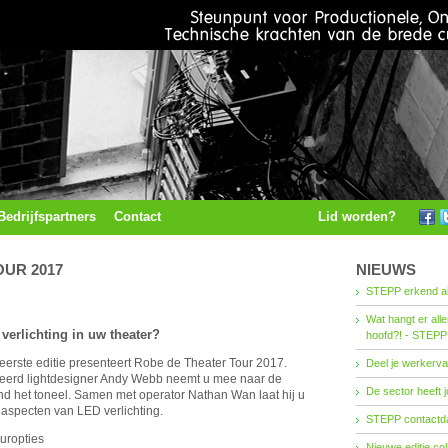
Bedrijfspartners
Contact
Lid worden?
UR 2017
NIEUWS
STEPP erkend al
Wat hangt er all
verlichting in uw theater?
hoofd?! - STEPP
eerste editie presenteert Robe de Theater Tour 2017.
Deel je werkerva
eerd lightdesigner Andy Webb neemt u mee naar de
De sector heeft j
d het toneel. Samen met operator Nathan Wan laat hij u
aspecten van LED verlichting.
STEPP contactda
ropties
Nieuwe editie co