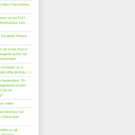
rchitect Paul Andreu
eert via het FoCI
nfrastructuur voor
 European Historic
: de Grote Post in
ragedie achter het
eesterwerk
verdwijnt, ze is
giezuinig genoeg (...)
theaterplein: ''Er
nagedacht worden
t van de
''
es online
te kleerkast van
se Opera doet
tellen en vijf
p Vlaamse