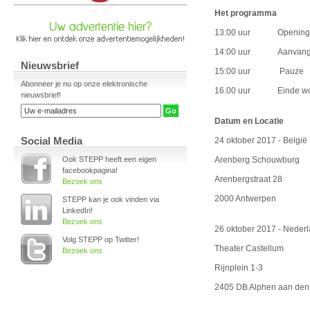
Het programma
13:00 uur Opening zaal
14:00 uur Aanvang 
Nieuwsbrief
15:00 uur Pauze
Abonneer je nu op onze elektronische
16.00 uur Einde worksh
nieuwsbrief!
Datum en Locatie
Social Media
24 oktober 2017 - België
Ook STEPP heeft een eigen
Arenberg Schouwburg
facebookpagina!
Arenbergstraat 28
Bezoek ons
2000 Antwerpen
STEPP kan je ook vinden via
LinkedIn!
Bezoek ons
26 oktober 2017 - Neder
Volg STEPP op Twitter!
Theater Castellum
Bezoek ons
Rijnplein 1-3
2405 DB Alphen aan den 