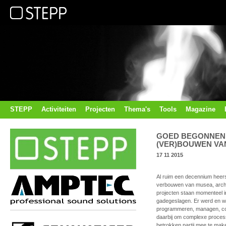
STEPP
Activiteiten
Projecten
Thema's
Tools
Magazine
GOED BEGONNEN 
(VER)BOUWEN VA
17 11 2015
Al ruim een decennium heerst
verbouwen van musea, archie
projecten staan momenteel i
gadegeslagen. Er werd en wo
programmeren, managen, coö
daarbij om complexe processe
betrokken partij mee te maken