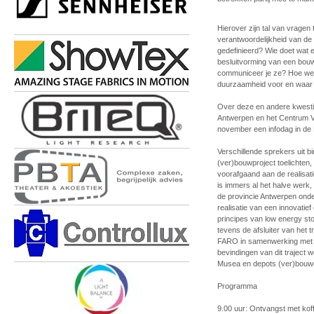
Hierover zijn tal van vragen
verantwoordelijkheid van de 
gedefinieerd? Wie doet wat e
besluitvorming van een bouw
communiceer je ze? Hoe werk
duurzaamheid voor en waar
Over deze en andere kwesti
Antwerpen en het Centrum V
november een infodag in de
Verschillende sprekers uit 
(ver)bouwproject toelichten
voorafgaand aan de realisat
is immers al het halve werk,
de provincie Antwerpen ond
realisatie van een innovati
principes van low energy s
tevens de afsluiter van het
FARO in samenwerking met 
bevindingen van dit traject 
Musea en depots (ver)bouwen
Programma
9.00 uur: Ontvangst met koff