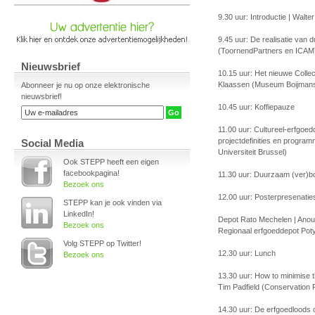
9.30 uur: Introductie | Wal
9.45 uur: De realisatie van
(ToornendPartners en ICAM
Nieuwsbrief
10.15 uur: Het nieuwe Colle
Klaassen (Museum Boijmans
Abonneer je nu op onze elektronische
nieuwsbrief!
10.45 uur: Koffiepauze
11.00 uur: Cultureel-erfgoe
projectdefinities en programm
Social Media
Universiteit Brussel)
Ook STEPP heeft een eigen
facebookpagina!
11.30 uur: Duurzaam (ver)b
Bezoek ons
12.00 uur: Posterpresenatie
STEPP kan je ook vinden via
LinkedIn!
Depot Rato Mechelen | Anou
Bezoek ons
Regionaal erfgoeddepot Pot
Volg STEPP op Twitter!
12.30 uur: Lunch
Bezoek ons
13.30 uur: How to minimise t
Tim Padfield (Conservation 
14.30 uur: De erfgoedloods