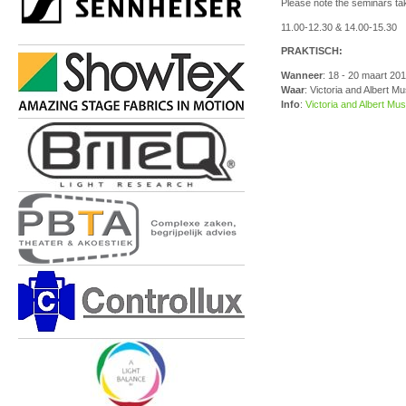
Please note the seminars ta
11.00-12.30 & 14.00-15.30
PRAKTISCH:
Wanneer
: 18 - 20 maart 20
Waar
: Victoria and Albert 
Info
:
Victoria and Albert M