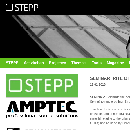
STEPP
Activiteiten
Projecten
Thema's
Tools
Magazine
SEMINAR: RITE O
27 02 2013
SEMINAR: Celebrate the cent
Spring) to music by Igor St
Join Jane Pritchard curator 
drawings and ephemera relati
material relating to the orig
(1913) and re-used by Léoni