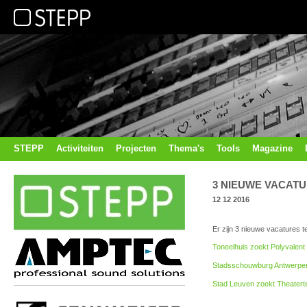
STEPP
Activiteiten
Projecten
Thema's
Tools
Magazine
3 NIEUWE VACATU
12 12 2016
Er zijn 3 nieuwe vacatures t
Toneelhuis zoekt Polyvalent 
Stadsschouwburg Antwerpe
Stad Leuven zoekt Theatert