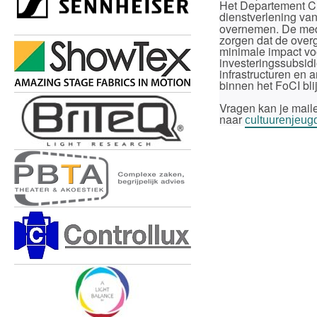
Het Departement Cu
dienstverlening va
overnemen. De med
zorgen dat de over
minimale impact vo
investeringssubsidi
infrastructuren en
binnen het FoCI bli
Vragen kan je mail
naar
cultuurenjeug