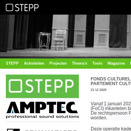
STEPP
Activiteiten
Projecten
Thema's
Tools
Magazine
FONDS CUL­TU­RE­L
PAR­TE­MENT CUL­
21 12 2020
Vanaf 1 januari 202
(FoCI) inkantelen b
De rechtspersoon F
worden.
Deze operatie kader