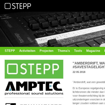
STEPP
Activiteiten
Projecten
Thema's
Tools
Magazine
''AMBERDRIFT, W
#SAVESTAGELIGHT
22 05 2018
"Amberdrift, wat een geweld
Er is Europese regelgeving 
lichtbronnen die minder dan
voor theaterverlichting bij 
uitzonderingen voorzien in de
langer zouden voldoen aan 