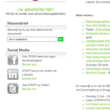
kabinet. Een woordel
Meer nieuws:
#SaveStageLightin
Nieuwsbrief
Ook CEO ROBE onders
Twitter:
@SaveStage
Abonneer je nu op onze elektronische
Dringende oproep va
nieuwsbrief!
april)
GEMEINSAME STELLUN
und die Freiheit de
Verbod EU op lampen
Social Media
https://www.facebo
Ook STEPP heeft een eigen
https://amp-theguar
facebookpagina!
radio/2018/apr/30/eu
Bezoek ons
Guardian (30 april)
#SaveStage.Lighti
STEPP kan je ook vinden via
Brief Eco Design
- B
LinkedIn!
Bezoek ons
Volg STEPP op Twitter!
En natuurlijk is er ook de
ST
Bezoek ons
het Concertgebouw in Brugg
Dinsdag 12 juni - 10
Leden STEPP/VPT/B-
Inschrijven kan je vi
Locatie & bereikbaa