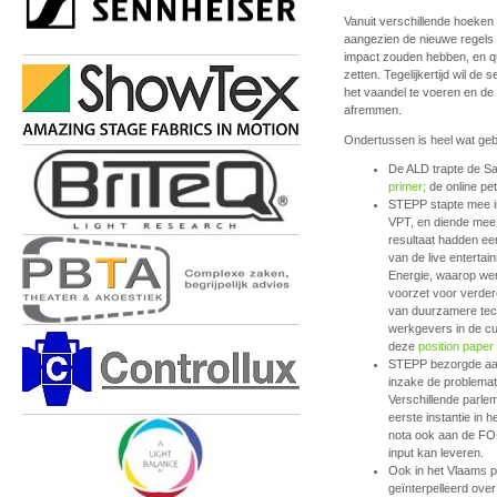
Vanuit verschillende hoeken 
aangezien de nieuwe regels 
impact zouden hebben, en qu
zetten. Tegelijkertijd wil d
het vaandel te voeren en de 
afremmen.
Ondertussen is heel wat ge
De ALD trapte de S
primer;
de online pe
STEPP stapte mee 
VPT, en diende mee
resultaat hadden ee
van de live enterta
Energie, waarop wer
voorzet voor verder
van duurzamere tech
werkgevers in de cu
deze
position paper
STEPP bezorgde aan
inzake de problemat
Verschillende parle
eerste instantie in
nota ook aan de FO
input kan leveren.
Ook in het Vlaams p
geïnterpelleerd over