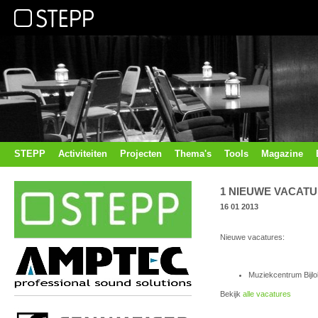
STEPP
Activiteiten
Projecten
Thema's
Tools
Magazine
1 NIEUWE VACAT
16 01 2013
Nieuwe vacatures:
Muziekcentrum Bijl
Bekijk
alle vacatures