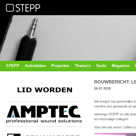
STEPP
Activiteiten
Projecten
Thema's
Tools
Magazine
ROUWBERICHT: L
26 07 2018
We kregen het jammerlijke b
carrière een gewaarde en ge
Vanwege STEPP en alle leden
en voormalige collega's.
Voor wie dat wenst: online 