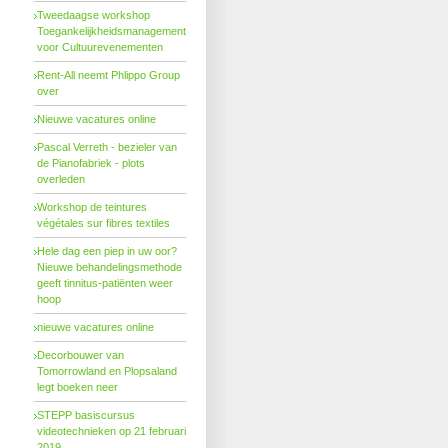
Tweedaagse workshop
Toegankelijkheidsmanagement
voor Cultuurevenementen
Rent-All neemt Phlippo Group
over
Nieuwe vacatures online
Pascal Verreth - bezieler van
de Pianofabriek - plots
overleden
Workshop de teintures
végétales sur fibres textiles
Hele dag een piep in uw oor?
Nieuwe behandelings­methode
geeft tinnitus-patiënten weer
hoop
nieuwe vacatures online
Decorbouwer van
Tomorrowland en Plopsaland
legt boeken neer
STEPP basiscursus
videotechnieken op 21 februari
2019