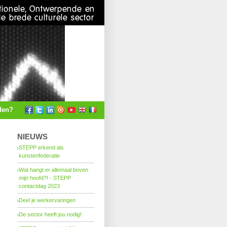
den?
NIEUWS
STEPP erkend als
kunstenfederatie
Wat hangt er allemaal boven
mijn hoofd?! - STEPP
contactdag 2023
Deel je werkervaringen
De sector heeft jou nodig!