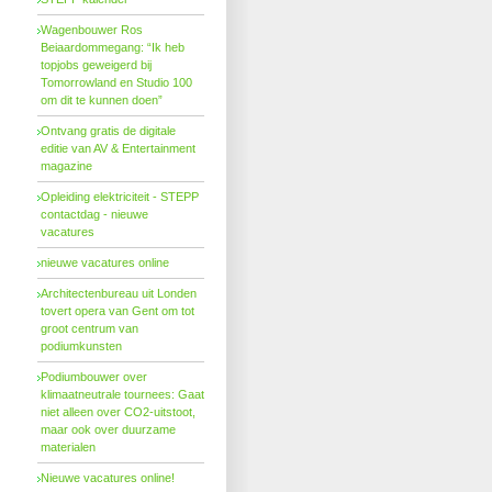
Wagenbouwer Ros
Beiaardommegang: “Ik heb
topjobs geweigerd bij
Tomorrowland en Studio 100
om dit te kunnen doen”
Ontvang gratis de digitale
editie van AV & Entertainment
magazine
Opleiding elektriciteit - STEPP
contactdag - nieuwe
vacatures
nieuwe vacatures online
Architectenbureau uit Londen
tovert opera van Gent om tot
groot centrum van
podiumkunsten
Podiumbouwer over
klimaatneutrale tournees: Gaat
niet alleen over CO2-uitstoot,
maar ook over duurzame
materialen
Nieuwe vacatures online!