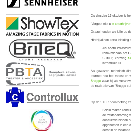
Op dinsdag 15 oktober is he
Vergeet niet u
in te schrijve
Graag houden we jullie op d
Hierbij al een korte inleidin
Als hoofd infrastru
renovatie van het 
Cultuur, kortweg
S
infrastructuur.
Als gewezen technisch di
tournee hoe het moest en 
Brugge
waar hij als verantw
de realisatie van "Brugge 
Op de STEPP contactdag zal 
Beleid maken rond in
de totstandkoming 
consultatie binnen d
opgenomen in een ee
eerst in de vlaamse