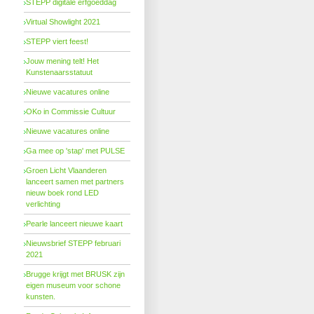
STEPP digitale erfgoeddag
Virtual Showlight 2021
STEPP viert feest!
Jouw mening telt! Het
Kunstenaarsstatuut
Nieuwe vacatures online
OKo in Commissie Cultuur
Nieuwe vacatures online
Ga mee op 'stap' met PULSE
Groen Licht Vlaanderen
lanceert samen met partners
nieuw boek rond LED
verlichting
Pearle lanceert nieuwe kaart
Nieuwsbrief STEPP februari
2021
Brugge krijgt met BRUSK zijn
eigen museum voor schone
kunsten.