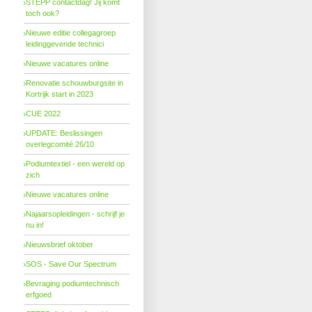
STEPP contactdag! Jij komt
toch ook?
Nieuwe editie collegagroep
leidinggevende technici
Nieuwe vacatures online
Renovatie schouwburgsite in
Kortrijk start in 2023
CUE 2022
UPDATE: Beslissingen
overlegcomité 26/10
Podiumtextiel - een wereld op
zich
Nieuwe vacatures online
Najaarsopleidingen - schrijf je
nu in!
Nieuwsbrief oktober
SOS - Save Our Spectrum
Bevraging podiumtechnisch
erfgoed