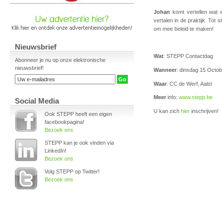
Johan
komt vertellen wat 
vertalen in de praktijk. Tot 
om mee beleid te maken!
Nieuwsbrief
Wat
: STEPP Contactdag
Abonneer je nu op onze elektronische
nieuwsbrief!
Wanneer
: dinsdag 15 Octo
Waar
: CC de Werf, Aalst
Meer
info:
www.stepp.be
Social Media
U kan zich
hier
inschrijven!
Ook STEPP heeft een eigen
facebookpagina!
Bezoek ons
STEPP kan je ook vinden via
LinkedIn!
Bezoek ons
Volg STEPP op Twitter!
Bezoek ons