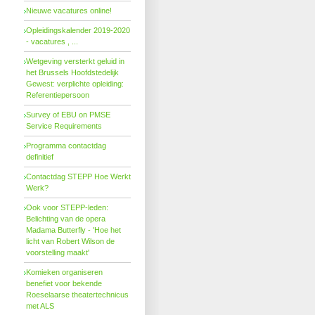
Nieuwe vacatures online!
Opleidingskalender 2019-2020
- vacatures , ...
Wetgeving versterkt geluid in
het Brussels Hoofdstedelijk
Gewest: verplichte opleiding:
Referentiepersoon
Survey of EBU on PMSE
Service Requirements
Programma contactdag
definitief
Contactdag STEPP Hoe Werkt
Werk?
Ook voor STEPP-leden:
Belichting van de opera
Madama Butterfly - 'Hoe het
licht van Robert Wilson de
voorstelling maakt'
Komieken organiseren
benefiet voor bekende
Roeselaarse theatertechnicus
met ALS