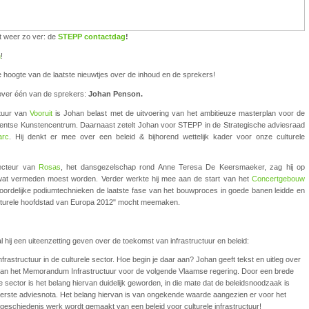
t weer zo ver: de
STEPP contactdag
!
n
!
e hoogte van de laatste nieuwtjes over de inhoud en de sprekers!
g over één van de sprekers:
Johan Penson.
ctuur van
Vooruit
is Johan belast met de uitvoering van het ambitieuze masterplan voor de
Gentse Kunstencentrum. Daarnaast zetelt Johan voor STEPP in de Strategische adviesraad
arc
. Hij denkt er mee over een beleid & bijhorend wettelijk kader voor onze culturele
recteur van
Rosas
, het dansgezelschap rond Anne Teresa De Keersmaeker, zag hij op
wat vermeden moest worden. Verder werkte hij mee aan de start van het
Concertgebouw
oordelijke podiumtechnieken de laatste fase van het bouwproces in goede banen leidde en
culturele hoofdstad van Europa 2012" mocht meemaken.
hij een uiteenzetting geven over de toekomst van infrastructuur en beleid:
frastructuur in de culturele sector. Hoe begin je daar aan? Johan geeft tekst en uitleg over
van het Memorandum Infrastructuur voor de volgende Vlaamse regering. Door een brede
e sector is het belang hiervan duidelijk geworden, in die mate dat de beleidsnoodzaak is
rste adviesnota. Het belang hiervan is van ongekende waarde aangezien er voor het
 geschiedenis werk wordt gemaakt van een beleid voor culturele infrastructuur!