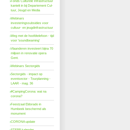
Fonds Cul­tu­re­le In­fra­struc­tuur
kan­telt in bij De­par­te­ment Cul­
tuur, Jeugd en Me­dia
Webinars
investeringssubsidies voor
cultuur- en jeugdinfrastructuur
Weg met de hoofdtelefoon - tijd
voor 'soundbeaming'
Vlaanderen investeert bijna 70
miljoen in renovatie opera
Gent.
Webinars Sectorgids
Sectorgids - impact op
eventsector - Tourplanning -
LAAR - mag. 36
#CampingCorona: wat na
corona?
Feestzaal Eldorado in
Humbeek beschermd als
monument
CORONA update
STEPP kalender