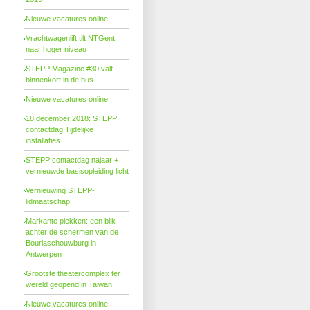
Nieuwe vacatures online
Vrachtwagenlift tilt NTGent
naar hoger niveau
STEPP Magazine #30 valt
binnenkort in de bus
Nieuwe vacatures online
18 december 2018: STEPP
contactdag Tijdelijke
installaties
STEPP contactdag najaar +
vernieuwde basisopleiding licht
Vernieuwing STEPP-
lidmaatschap
Markante plekken: een blik
achter de schermen van de
Bourlaschouwburg in
Antwerpen
Grootste theatercomplex ter
wereld geopend in Taiwan
Nieuwe vacatures online