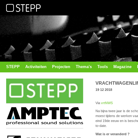
STEPP
Activiteiten
Projecten
Thema's
Tools
Magazine
VRACHTWAGENLIF
19 12 2018
Via
vrtNWS
Na bijna twee jaar is de sc
moest tijdens de werken vaa
eind 19de eeuw en is besch
to-date.
Wat is er veranderd ?