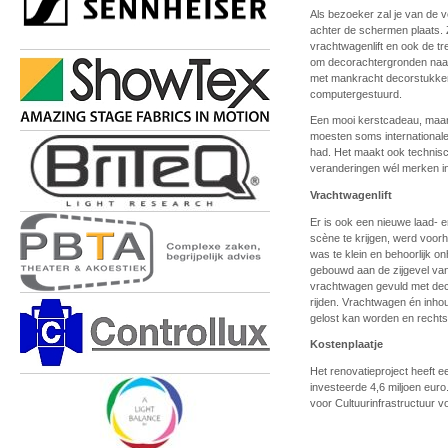
Als bezoeker zal je van de 
achter de schermen plaats. Z
vrachtwagenlift en ook de tr
om decorachtergronden naar 
met mankracht decorstukken
computergestuurd.
Een mooi kerstcadeau, maar
moesten soms internationale
had. Het maakt ook technisch
veranderingen wél merken i
Vrachtwagenlift
Er is ook een nieuwe laad- 
scène te krijgen, werd voorh
was te klein en behoorlijk o
gebouwd aan de zijgevel van
vrachtwagen gevuld met decor
rijden. Vrachtwagen én inhou
gelost kan worden en recht
Kostenplaatje
Het renovatieproject heeft ee
investeerde 4,6 miljoen eu
voor Cultuurinfrastructuur v