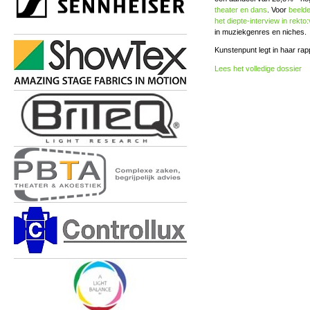
theater en dans
. Voor
beeld
het diepte-interview in rekto
in muziekgenres en niches.
Kunstenpunt legt in haar rap
Lees het volledige dossier