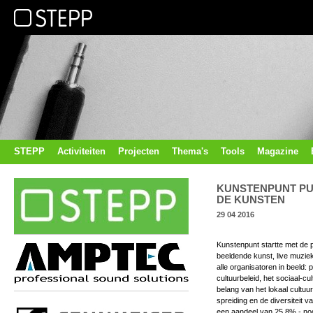
STEPP
Activiteiten
Projecten
Thema's
Tools
Magazine
KUNSTENPUNT PUB
DE KUNSTEN
29 04 2016
Kunstenpunt startte met de 
beeldende kunst, live muzie
alle organisatoren in beeld:
cultuurbeleid, het sociaal-cu
belang van het lokaal cultuu
spreiding en de diversiteit v
een aandeel van 25,8% - no