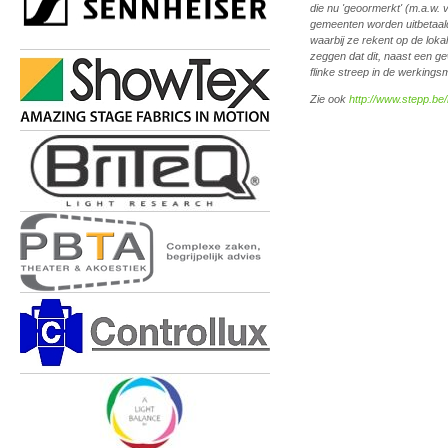
die nu 'geoormerkt' (m.a.w. 
gemeenten worden uitbetaald
waarbij ze rekent op de loka
zeggen dat dit, naast een 
flinke streep in de werking
Zie ook
http://www.stepp.be