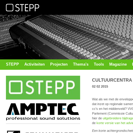
STEPP
Activiteiten
Projecten
Thema's
Tools
Magazine
CULTUURCENTRA N
02 02 2015
Wat als we met de enveloppe
dat inzet op regionale same
cc's en het middenveld? VVC 
Parlement (Commissie Cultuu
hier de
uitgebreidere bijdra
de
korte versie van het advi
Een korte achtergrondschets: