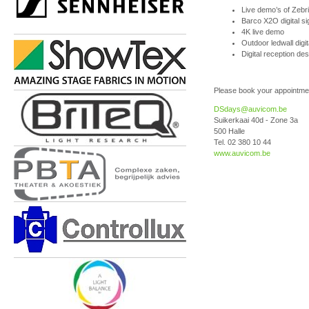
Live demo’s of Zebr
Barco X2O digital s
4K live demo
Outdoor ledwall digi
Digital reception des
Please book your appointme
DSdays@auvicom.be
Suikerkaai 40d - Zone 3a
500 Halle
Tel. 02 380 10 44
www.auvicom.be