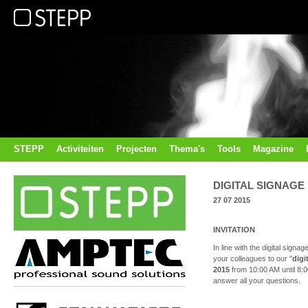
STEPP
Activiteiten
Projecten
Thema's
Tools
Magazine
DIGITAL SIGNAGE
27 07 2015
INVITATION
In line with the digital sign
your colleagues to our "
digi
2015
from 10:00 AM until 8:0
answer all your questions.