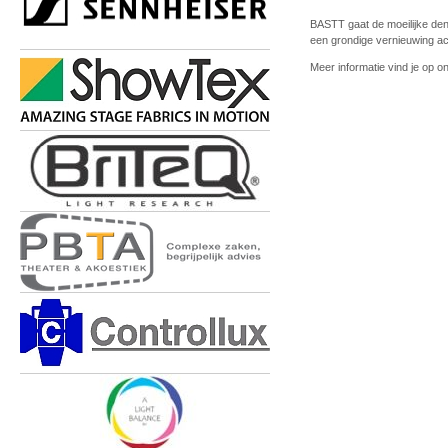
BASTT gaat de moeilijke den
een grondige vernieuwing ach
Meer informatie vind je op 