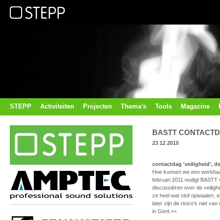
STEPP
Activiteiten
Projecten
Thema's
Tools
Magazine
BASTT CONTACTDAG
23 12 2010
contactdag 'veiligheid', d
Hoe kunnen we een werkbaar
februari 2011 nodigt BASTT v
discussiëren over de veiligh
ze heel wat stof opwaaien, 
later zijn de risico’s niet 
in Gent.<<