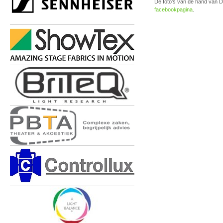
De foto's van de hand van D
facebookpagina
.