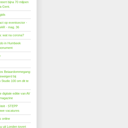
eert bijna 70 miljoen
ra Gent.
gids
act op eventsector -
LAAR - mag. 36
: wat na corona?
ado in Humbeek
monument
e
os Beiaardommegang:
eweigerd bij
Studio 100 om dit te
 digitale editie van AV
 magazine
citeit - STEPP
euwe vacatures
 online
u uit Londen tovert