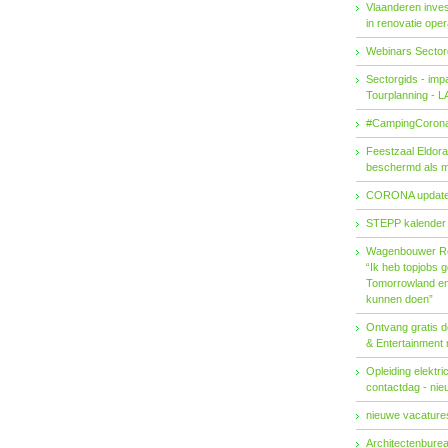
Vlaanderen invest
in renovatie ope
Webinars Sector
Sectorgids - imp
Tourplanning - 
#CampingCorona
Feestzaal Eldor
beschermd als 
CORONA updat
STEPP kalender
Wagenbouwer R
“Ik heb topjobs g
Tomorrowland en 
kunnen doen”
Ontvang gratis de
& Entertainment
Opleiding elektri
contactdag - ni
nieuwe vacatures
Architectenburea