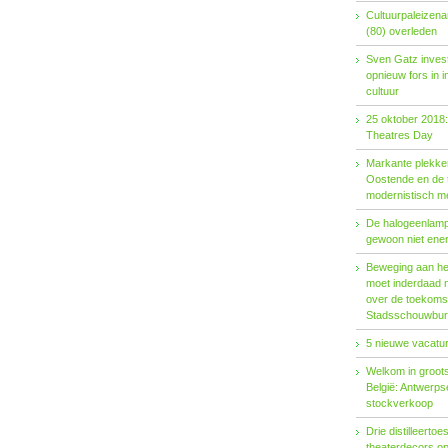
Cultuurpaleizena
(80) overleden
Sven Gatz invest
opnieuw fors in i
cultuur
25 oktober 2018:
Theatres Day
Markante plekken
Oostende en de t
modernistisch m
De halogeenlamp 
gewoon niet ener
Beweging aan het 
moet inderdaad 
over de toekoms
Stadsschouwburg
5 nieuwe vacatur
Welkom in groots
België: Antwerp
stockverkoop
Drie distilleertoes
theaterdecors o