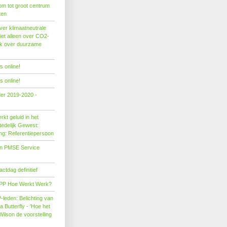
om tot groot centrum
ten
er klimaatneutrale
iet alleen over CO2-
ok over duurzame
 online!
 online!
der 2019-2020 -
kt geluid in het
edelijk Gewest:
ing: Referentiepersoon
on PMSE Service
tdag definitief
PP Hoe Werkt Werk?
leden: Belichting van
Butterfly - 'Hoe het
Wilson de voorstelling