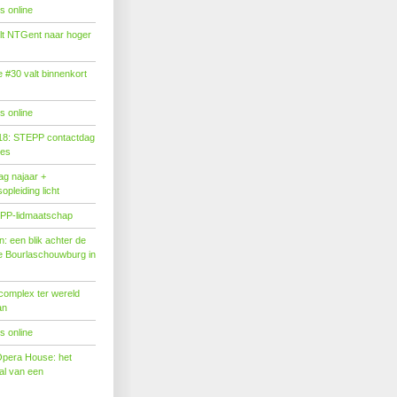
s online
tilt NTGent naar hoger
#30 valt binnenkort
s online
18: STEPP contactdag
ies
g najaar +
pleiding licht
PP-lidmaatschap
: een blik achter de
 Bourlaschouwburg in
complex ter wereld
an
s online
Opera House: het
l van een