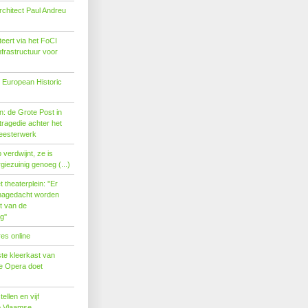
rchitect Paul Andreu
eert via het FoCI
nfrastructuur voor
 European Historic
: de Grote Post in
ragedie achter het
eesterwerk
verdwijnt, ze is
giezuinig genoeg (...)
theaterplein: ''Er
nagedacht worden
t van de
''
es online
te kleerkast van
se Opera doet
tellen en vijf
p Vlaamse