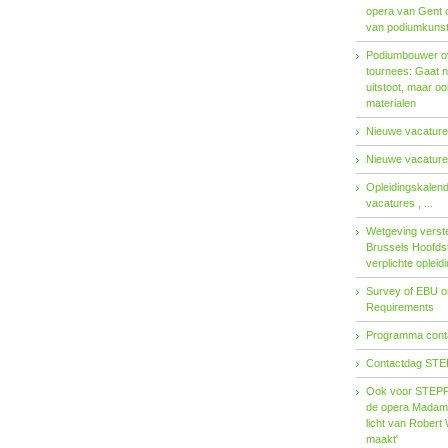
opera van Gent 
van podiumkuns
Podiumbouwer ov
tournees: Gaat n
uitstoot, maar o
materialen
Nieuwe vacatures
Nieuwe vacatures
Opleidingskalen
vacatures , ...
Wetgeving verster
Brussels Hoofdst
verplichte opleid
Survey of EBU 
Requirements
Programma contac
Contactdag STE
Ook voor STEPP-
de opera Madama 
licht van Robert 
maakt'