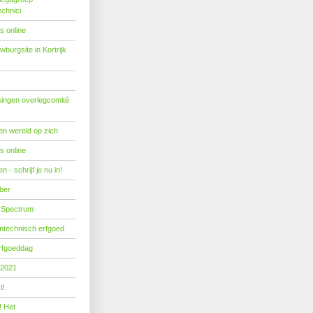
echnici
s online
burgsite in Kortrijk
ingen overlegcomité
een wereld op zich
s online
 - schrijf je nu in!
ber
 Spectrum
mtechnisch erfgoed
erfgoeddag
 2021
t!
! Het