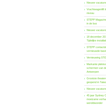
Nieuwe vacature
Vrachtwagenlift 
niveau
STEPP Magazine 
in de bus
Nieuwe vacature
18 december 20
Tijdelijke installat
STEPP contactda
vernieuwde basiso
Vernieuwing STE
Markante plekken
schermen van de
Antwerpen
Grootste theater
geopend in Taiw
Nieuwe vacature
45 jaar Sydney 
moeizame verhaa
wereldwonder