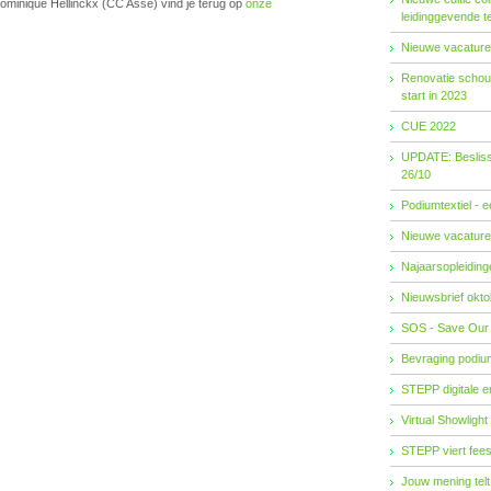
ominique Hellinckx (CC Asse) vind je terug op
onze
leidinggevende t
Nieuwe vacature
Renovatie schouw
start in 2023
CUE 2022
UPDATE: Besliss
26/10
Podiumtextiel - 
Nieuwe vacature
Najaarsopleidingen
Nieuwsbrief okto
SOS - Save Our
Bevraging podiu
STEPP digitale 
Virtual Showlight
STEPP viert fees
Jouw mening telt