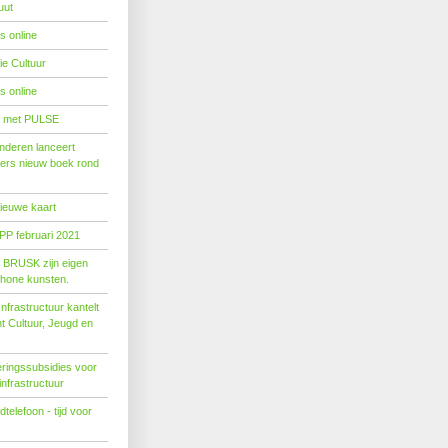
uut
s online
e Cultuur
s online
' met PULSE
nderen lanceert
ers nieuw boek rond
nieuwe kaart
PP februari 2021
t BRUSK zijn eigen
hone kunsten.
n­fra­struc­tuur kan­telt
ent Cul­tuur, Jeugd en
ringssubsidies voor
infrastructuur
telefoon - tijd voor