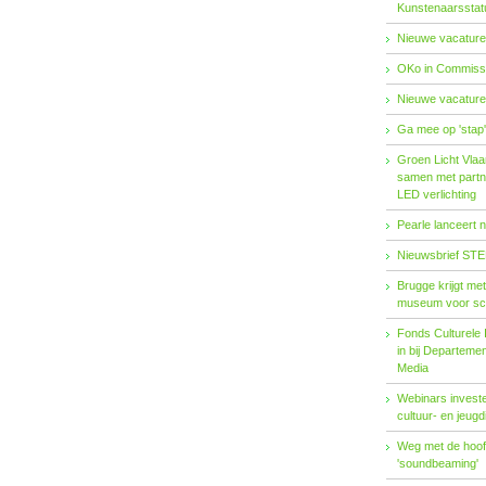
Kunstenaarsstat
Nieuwe vacature
OKo in Commissi
Nieuwe vacature
Ga mee op 'stap
Groen Licht Vlaa
samen met partn
LED verlichting
Pearle lanceert 
Nieuwsbrief STE
Brugge krijgt me
museum voor sc
Fonds Cul­tu­re­le I
in bij De­par­te­m
Me­dia
Webinars investe
cultuur- en jeugd
Weg met de hoofd
'soundbeaming'