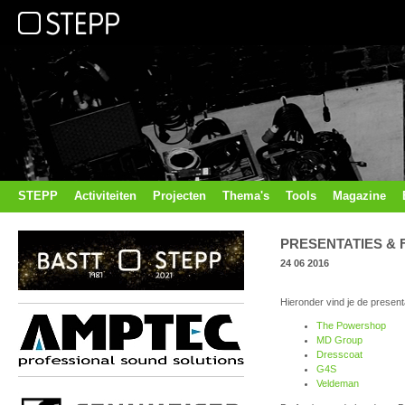
STEPP
Activiteiten
Projecten
Thema's
Tools
Magazine
PRESENTATIES &
24 06 2016
Hieronder vind je de present
The Powershop
MD Group
Dresscoat
G4S
Veldeman