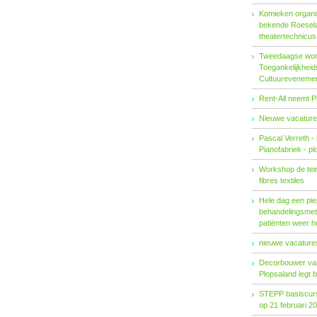
Komieken organi
bekende Roesel
theatertechnicu
Tweedaagse wo
Toegankelijkhei
Cultuureveneme
Rent-All neemt P
Nieuwe vacature
Pascal Verreth -
Pianofabriek - pl
Workshop de tein
fibres textiles
Hele dag een pie
behandelings­met
patiënten weer 
nieuwe vacatures
Decorbouwer va
Plopsaland legt 
STEPP basiscurs
op 21 februari 2