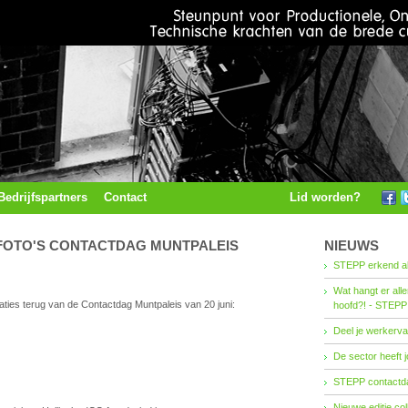
Bedrijfspartners
Contact
Lid worden?
 FOTO'S CONTACTDAG MUNTPALEIS
NIEUWS
STEPP erkend al
Wat hangt er all
aties terug van de Contactdag Muntpaleis van 20 juni:
hoofd?! - STEPP
Deel je werkerva
De sector heeft j
STEPP contactda
Nieuwe editie co