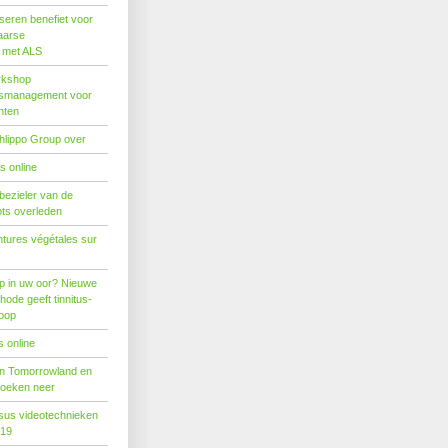
seren benefiet voor
aarse
s met ALS
rkshop
dsmanagement voor
nten
hlippo Group over
s online
 bezieler van de
ots overleden
tures végétales sur
p in uw oor? Nieuwe
hode geeft tinnitus-
hoop
 online
n Tomorrowland en
boeken neer
us videotechnieken
019