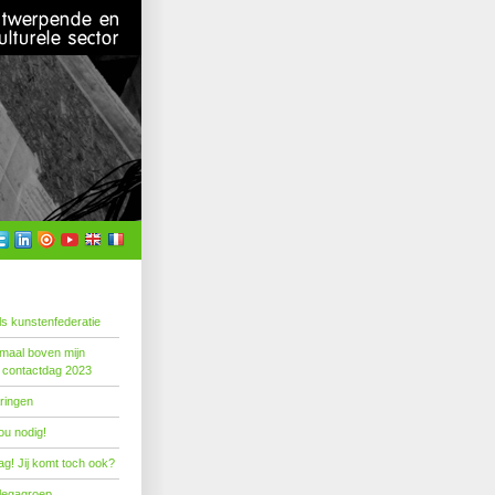
s kunstenfederatie
emaal boven mijn
 contactdag 2023
ringen
ou nodig!
g! Jij komt toch ook?
llegagroep