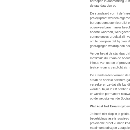
beroepen in aanmerking kunn
de standaarden op.
De standaard vormt de ‘meet
praktijkproef worden afgemet
beroepscompetentieprofiel 
observeerbare manier beschr
andere woorden, werkgevers
competenties cruciaal zijn 
om te bewijzen dat hij over 
gedragingen waarop een beoor
Verder bevat de standaard ri
maximale duur van de beoorde
inhoud van testen of proeve
testcentrum is verplicht zic
De standaarden vormen de k
staan de sociale partners g
verzekeren ze dat alle kand
worden. In juli 2008 hebben
er worden permanent nieuwe
op de website van de Socia
Wat kost het Ervaringsbew
Je hoeft niet diep in je geld
begeleidingsfase is sowieso
praktische proef kunnen ko
maximumbedragen vastgelegd