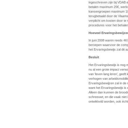
ingeschreven zijn bij VDAB e
betalen maximum 25€, werk
kansengroepen maximum 100€
terugbetaald door de Vlaamse
verplicht om kosten door te r
procedures voor het behalen 
Hoeveel Ervaringsbewijzen
In juni 2008 waren reeds 46
beroepen waarvoor de compe
het Ervaringsbewijs zal dit aa
Besluit
Het Ervaringsbewijs is nog 
nu al een grote impact verwa
van ‘leven lang leren’, gee
verhogen van arbeidsmobilite
Ervaringsbewijzen zal in de 
want het Ervaringsbewijs is 
Alleen dan kunnen de brood
schreeuwt, en die vaak niet i
ontwikkeld worden, ook écht