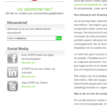
Deze lijst wordt continu aan
www.ervaringsbewijs.be
. De
Ervaringsbewijs, zoals een li
Hoe behaal je een Ervarin
Uit de beroepenlijst selecte
Nieuwsbrief
beschikken. Vervolgens ga je
terugvinden welke centra be
Abonneer je nu op onze elektronische
beroep. Het testcentrum nod
nieuwsbrief!
overlopen de hele procedure 
portfolio waarin relevante 
samengebracht. Als de beoor
toegelaten tot de praktische 
Social Media
Je hoeft dus geen examen af 
Ook STEPP heeft een eigen
de praktijk. Praktijkproeven
facebookpagina!
ze volgende elementen: een 
Bezoek ons
gevraagd wordt om je handele
STEPP kan je ook vinden via
ook een beperkte kennispro
LinkedIn!
Wie slaagt voor de praktijkpr
Bezoek ons
brievenbus. Wie niet slaagt,
Volg STEPP op Twitter!
bijvoorbeeld aangeraden wo
Bezoek ons
opleiding(smodule) te volgen
Wat is de rol van de socia
De sociale partners spelen
rol in het Ervaringsbewijs. 