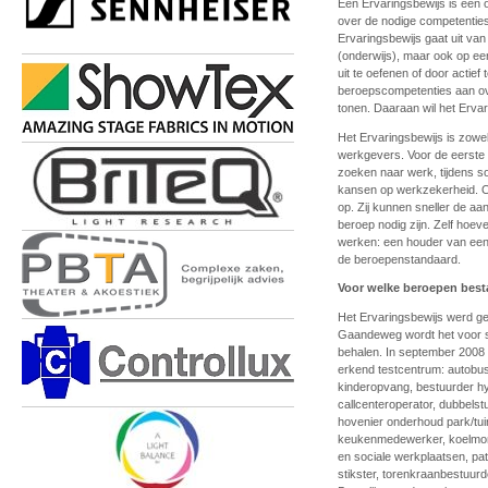
Een Ervaringsbewijs is een o
over de nodige competenties
Ervaringsbewijs gaat uit van
(onderwijs), maar ook op ee
uit te oefenen of door actief 
beroepscompetenties aan ove
tonen. Daaraan wil het Erva
Het Ervaringsbewijs is zow
werkgevers. Voor de eerste g
zoeken naar werk, tijdens so
kansen op werkzekerheid. O
op. Zij kunnen sneller de a
beroep nodig zijn. Zelf hoeve
werken: een houder van een 
de beroepenstandaard.
Voor welke beroepen best
Het Ervaringsbewijs werd ge
Gaandeweg wordt het voor s
behalen. In september 2008 k
erkend testcentrum: autobus
kinderopvang, bestuurder hy
callcenteroperator, dubbelst
hovenier onderhoud park/tuin
keukenmedewerker, koelmont
en sociale werkplaatsen, pa
stikster, torenkraanbestuurd