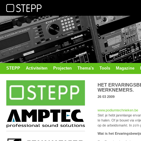
STEPP
Activiteiten
Projecten
Thema's
Tools
Magazine
HET ERVARINGSB
WERKNEMERS.
26 03 2009
www.podiumtechnieken.be
Stel: je hebt jarenlange erv
te halen. Of je bouwt via vri
op de arbeidsmarkt. In zo’n 
Wat is het Ervaringsbewij