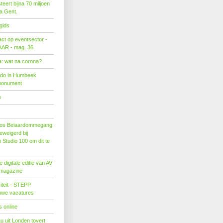
eert bijna 70 miljoen
ra Gent.
gids
act op eventsector -
LAAR - mag. 36
: wat na corona?
ado in Humbeek
monument
e
os Beiaardommegang:
eweigerd bij
Studio 100 om dit te
 digitale editie van AV
 magazine
citeit - STEPP
euwe vacatures
 online
u uit Londen tovert