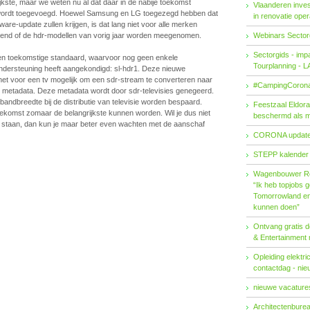
kste, maar we weten nu al dat daar in de nabije toekomst
Vlaanderen invest
ordt toegevoegd. Hoewel Samsung en LG toegezegd hebben dat
in renovatie ope
are-update zullen krijgen, is dat lang niet voor alle merken
bekend of de hdr-modellen van vorig jaar worden meegenomen.
Webinars Sector
Sectorgids - imp
een toekomstige standaard, waarvoor nog geen enkele
Tourplanning - 
 ondersteuning heeft aangekondigd: sl-hdr1. Deze nieuwe
et voor een tv mogelijk om een sdr-stream te converteren naar
#CampingCorona
 metadata. Deze metadata wordt door sdr-televisies genegeerd.
andbreedte bij de distributie van televisie worden bespaard.
Feestzaal Eldor
ekomst zomaar de belangrijkste kunnen worden. Wil je dus niet
beschermd als 
 staan, dan kun je maar beter even wachten met de aanschaf
CORONA updat
STEPP kalender
Wagenbouwer R
“Ik heb topjobs g
Tomorrowland en 
kunnen doen”
Ontvang gratis de
& Entertainment
Opleiding elektri
contactdag - ni
nieuwe vacatures
Architectenburea