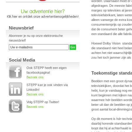
worden. Daarnaast moet er o
afgedragen. De meeste fabri
marges op televisies al jare
televisiefabrikant, laten we
alleen vanwege de extra kost
consumentenprijs op zouden
Nieuwsbrief
dat de consument beter geho
een standaard die alle fabrik
Abonneer je nu op onze elektronische
nieuwsbrief!
Hoewel Dolby Vision standaar
die standaard niet heel bela
achten het niet waarschijnlij
zou het toch jammer zijn als
Social Media
Ook STEPP heeft een eigen
Toekomstige stand
facebookpagina!
Bezoek ons
Beelden met een groot dynam
STEPP kan je ook vinden via
televisiekijken, doordat het 
LinkedIn!
hebt, kun je vandaag nog een 
Bezoek ons
kunt beginnen met kijken naar 
waarmee hdr-beelden worden 
Volg STEPP op Twitter!
beter uit dan de beelden op 
Bezoek ons
groot aantal local-dimmingzo
Op dit moment is hdr-technie
daarbij horende standaarden. 
loopt dat hij al achterhaald 