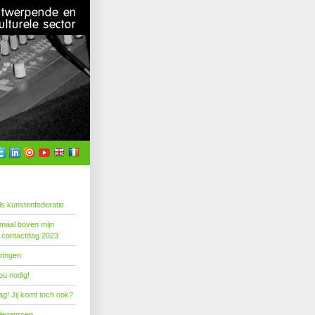
s kunstenfederatie
emaal boven mijn
 contactdag 2023
ringen
ou nodig!
g! Jij komt toch ook?
llegagroep