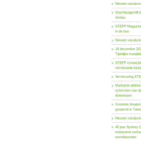
Nieuwe vacature
Vrachtwagenlift 
niveau
STEPP Magazine 
in de bus
Nieuwe vacature
18 december 20
Tijdelijke installat
STEPP contactda
vernieuwde basiso
Vernieuwing STE
Markante plekken
schermen van de
Antwerpen
Grootste theater
geopend in Taiw
Nieuwe vacature
45 jaar Sydney 
moeizame verhaa
wereldwonder