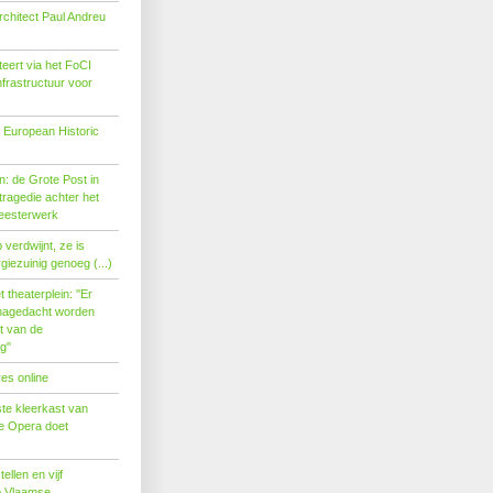
rchitect Paul Andreu
eert via het FoCI
nfrastructuur voor
 European Historic
: de Grote Post in
ragedie achter het
eesterwerk
verdwijnt, ze is
giezuinig genoeg (...)
theaterplein: ''Er
nagedacht worden
t van de
''
es online
te kleerkast van
se Opera doet
tellen en vijf
p Vlaamse