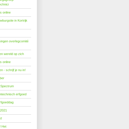
echnici
s online
burgsite in Kortrijk
ingen overlegcomité
een wereld op zich
s online
 - schrijf je nu in!
ber
 Spectrum
mtechnisch erfgoed
erfgoeddag
 2021
t!
! Het