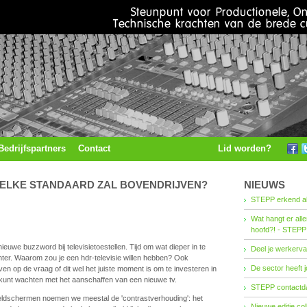
Bedrijfspartners
Contact
Lid worden?
WELKE STANDAARD ZAL BOVENDRIJVEN?
NIEUWS
STEPP erkend al
Wat hangt er all
hoofd?! - STEPP
euwe buzzword bij televisietoestellen. Tijd om wat dieper in te
Deel je werkerva
ter. Waarom zou je een hdr-televisie willen hebben? Ook
De sector heeft j
n op de vraag of dit wel het juiste moment is om te investeren in
n kunt wachten met het aanschaffen van een nieuwe tv.
STEPP contactda
eldschermen noemen we meestal de 'contrastverhouding': het
Nieuwe editie co