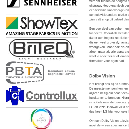
verschil tussen de hoogste 
uitstraalt. Het dynamisch be
een televisie kan weergeven
een televisie anders uitzien d
zien valt er op dit gebied da
Een voordeel van schermen m
toeneemt. Vooral als beelden
dat er een hogere resolutie
die een veel groter dynami
weergeven. Maar ook als onz
alleen maar als alle appara
weet je nooit zeker of iemand
filmmaker voor ogen had.
Dolby Vision
Het brengt ons bij de stand
De meeste mensen kennen Dol
al jaren bezig om naast een
huiskamer te brengen. Hierm
inmiddels naar de bioscoop g
LG en Vizio. Hoewel Vizio een
dus heeft LG hier voorlopig h
Om een Dolby Vision-televis
moet de tv een speciaal cer