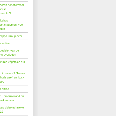
seren benefiet voor
aarse
s met ALS
rkshop
dsmanagement voor
nten
hlippo Group over
s online
 bezieler van de
ots overleden
tures végétales sur
p in uw oor? Nieuwe
hode geeft tinnitus-
hoop
 online
n Tomorrowland en
boeken neer
us videotechnieken
019