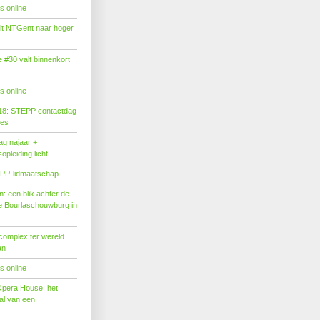
s online
tilt NTGent naar hoger
#30 valt binnenkort
s online
18: STEPP contactdag
ies
g najaar +
pleiding licht
PP-lidmaatschap
: een blik achter de
 Bourlaschouwburg in
complex ter wereld
an
s online
Opera House: het
l van een