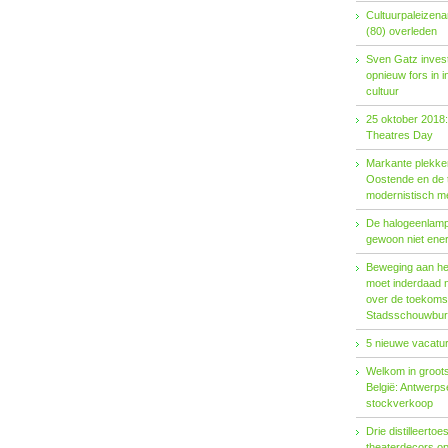
Cultuurpaleizena
(80) overleden
Sven Gatz invest
opnieuw fors in i
cultuur
25 oktober 2018:
Theatres Day
Markante plekken
Oostende en de t
modernistisch m
De halogeenlamp 
gewoon niet ener
Beweging aan het 
moet inderdaad 
over de toekoms
Stadsschouwburg
5 nieuwe vacatur
Welkom in groots
België: Antwerp
stockverkoop
Drie distilleertoes
theaterdecors o