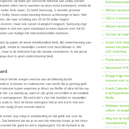
ngeveer vijf dollar per verkochte televisie aan Dolby worden
Kunstenaarsstat
kanten zitten niet te wachten op deze extra kostenpost, omdat de
n onder druk staan. Zo heeft Samsung, 's werelds grootste
Nieuwe vacature
ten Dolby Vision-ondersteuning bewust achterwege te laten. Niet
OKo in Commissi
en, die naar schatting een 20 tot 50 dollar hogere
 leveren, maar ook vanuit strategisch oogpunt. Samsung zegt
Nieuwe vacature
lpen is met een open standaard en kiest daarom voor hdr10,
anten van huidige hdr-televisietoestellen hanteren.
Ga mee op 'stap
d op papier de beste beeldkwaliteit biedt, lijkt ondersteuning van
Groen Licht Vlaa
ngrijk, omdat er nauwelijks content voor beschikbaar is. We
samen met partn
k, maar in de toekomst kan die situatie veranderen. In dat geval
LED verlichting
 jouw dure tv geen ondersteuning biedt.
Pearle lanceert 
Nieuwsbrief STE
aard
Brugge krijgt me
isch bereik voegen veel toe aan de beleving bij het
museum voor sc
beeld er scherper en realistischer van wordt. Als je genoeg geld
televisie kopen waarmee je direct via Netflix of ultra-hd-blu-ray
Fonds Cul­tu­re­le I
hdr. Let daarbij op, want er zijn grote verschillen in de kwaliteit
in bij De­par­te­m
weergegeven. Bij veel lcdtv's zien hdr-beelden er nauwelijks
Me­dia
je oude tv. Voor de beste weergave heb je een lcd-tv met een
Webinars investe
nes nodig óf een recente oled-tv.
cultuur- en jeugd
k echter nog volop in ontwikkeling en dat geldt ook voor de
Weg met de hoofd
Dat betekent dat als je nu een hdr-televisie koopt, je het risico
'soundbeaming'
is voordat hdr goed en wel is ingeburgerd. Op dit moment is de