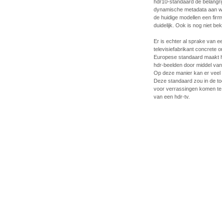
hdr10-standaard de belangrij
dynamische metadata aan w
de huidige modellen een firmw
duidelijk. Ook is nog niet 
Er is echter al sprake van 
televisiefabrikant concrete
Europese standaard maakt h
hdr-beelden door middel van
Op deze manier kan er veel b
Deze standaard zou in de to
voor verrassingen komen te
van een hdr-tv.