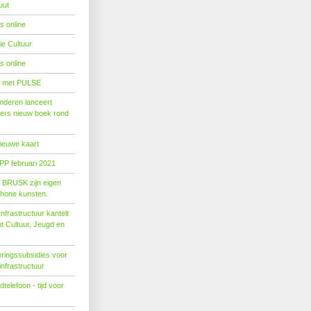
uut
s online
e Cultuur
s online
' met PULSE
nderen lanceert
ers nieuw boek rond
nieuwe kaart
PP februari 2021
t BRUSK zijn eigen
hone kunsten.
n­fra­struc­tuur kan­telt
ent Cul­tuur, Jeugd en
ringssubsidies voor
infrastructuur
telefoon - tijd voor