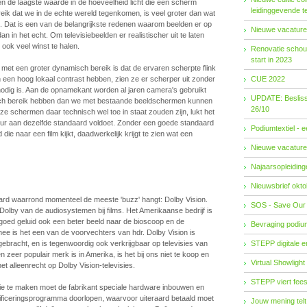
en de laagste waarde in de hoeveelheid licht die een scherm
leidinggevende t
reik dat we in de echte wereld tegenkomen, is veel groter dan wat
. Dat is een van de belangrijkste redenen waarom beelden er op
Nieuwe vacature
an in het echt. Om televisiebeelden er realistischer uit te laten
n ook veel winst te halen.
Renovatie schouw
start in 2023
et een groter dynamisch bereik is dat de ervaren scherpte flink
 een hoog lokaal contrast hebben, zien ze er scherper uit zonder
CUE 2022
 nodig is. Aan de opnamekant worden al jaren camera's gebruikt
UPDATE: Besliss
sch bereik hebben dan we met bestaande beeldschermen kunnen
26/10
e schermen daar technisch wel toe in staat zouden zijn, lukt het
tuur aan dezelfde standaard voldoet. Zonder een goede standaard
Podiumtextiel - 
 die naar een film kijkt, daadwerkelijk krijgt te zien wat een
Nieuwe vacature
Najaarsopleidingen
Nieuwsbrief okto
aard waarrond momenteel de meeste 'buzz' hangt: Dolby Vision.
SOS - Save Our
by van de audiosystemen bij films. Het Amerikaanse bedrijf is
 goed geluid ook een beter beeld naar de bioscoop en de
Bevraging podiu
ee is het een van de voorvechters van hdr. Dolby Vision is
ebracht, en is tegenwoordig ook verkrijgbaar op televisies van
STEPP digitale 
 zeer populair merk is in Amerika, is het bij ons niet te koop en
Virtual Showlight
et alleenrecht op Dolby Vision-televisies.
STEPP viert fees
ie te maken moet de fabrikant speciale hardware inbouwen en
tificeringsprogramma doorlopen, waarvoor uiteraard betaald moet
Jouw mening telt