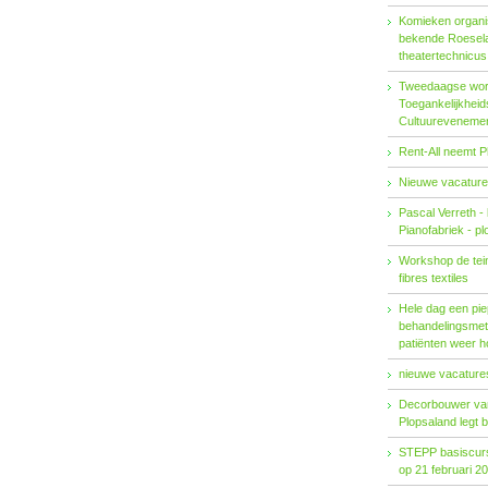
Komieken organi
bekende Roesel
theatertechnicu
Tweedaagse wo
Toegankelijkhei
Cultuureveneme
Rent-All neemt P
Nieuwe vacature
Pascal Verreth -
Pianofabriek - pl
Workshop de tein
fibres textiles
Hele dag een pie
behandelings­met
patiënten weer 
nieuwe vacatures
Decorbouwer va
Plopsaland legt 
STEPP basiscurs
op 21 februari 2