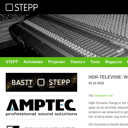
STEPP
Activiteiten
Projecten
Thema's
Tools
Magazine
HDR-TELEVISIE: 
05 10 2016
Via
Tweakers.net
High Dynamic Range is het ni
gaan op de techniek daarach
proberen we antwoord te geve
hdr of dat je beter nog eve
Het dynamisch bereik bij be