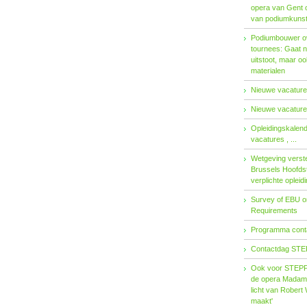
opera van Gent 
van podiumkuns
Podiumbouwer ov
tournees: Gaat n
uitstoot, maar o
materialen
Nieuwe vacatures
Nieuwe vacatures
Opleidingskalen
vacatures , ...
Wetgeving verster
Brussels Hoofdst
verplichte opleid
Survey of EBU 
Requirements
Programma contac
Contactdag STE
Ook voor STEPP-
de opera Madama 
licht van Robert 
maakt'