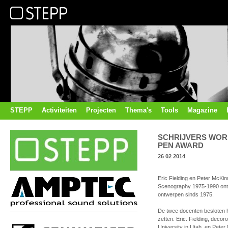
STEPP
Activiteiten
Projecten
Thema's
Tools
Magazine
SCHRIJVERS WO
PEN AWARD
26 02 2014
Eric Fielding en Peter McK
Scenography 1975-1990 ontv
ontwerpen sinds 1975.
De twee docenten besloten he
zetten. Eric. Fielding, dec
University in Utah, en Peter