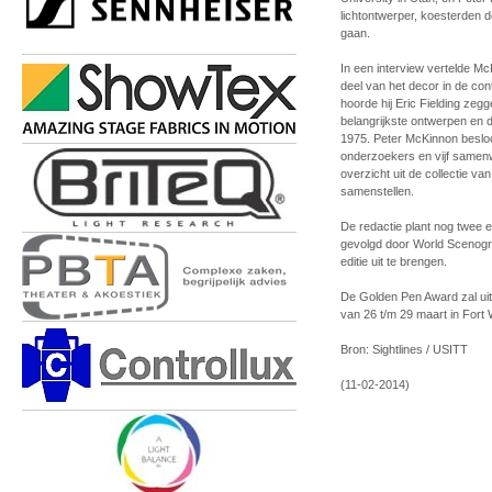
lichtontwerper, koesterden 
gaan.
In een interview vertelde McK
deel van het decor in de co
hoorde hij Eric Fielding ze
belangrijkste ontwerpen en
1975. Peter McKinnon besloo
onderzoekers en vijf samenw
overzicht uit de collectie v
samenstellen.
De redactie plant nog twee 
gevolgd door World Scenogr
editie uit te brengen.
De Golden Pen Award zal uit
van 26 t/m 29 maart in Fort 
Bron: Sightlines / USITT
(11-02-2014)