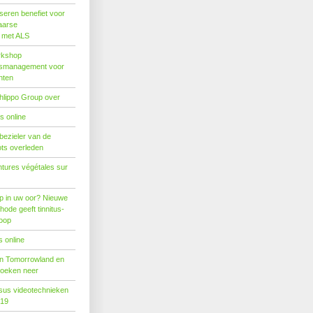
seren benefiet voor
aarse
s met ALS
rkshop
dsmanagement voor
nten
hlippo Group over
s online
 bezieler van de
ots overleden
tures végétales sur
p in uw oor? Nieuwe
hode geeft tinnitus-
hoop
 online
n Tomorrowland en
boeken neer
us videotechnieken
019