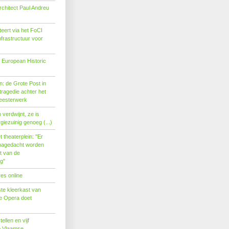
rchitect Paul Andreu
eert via het FoCI
nfrastructuur voor
 European Historic
: de Grote Post in
ragedie achter het
eesterwerk
verdwijnt, ze is
giezuinig genoeg (...)
theaterplein: ''Er
nagedacht worden
t van de
''
es online
te kleerkast van
se Opera doet
tellen en vijf
p Vlaamse