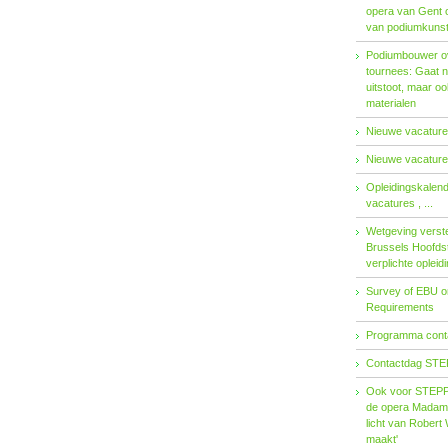
opera van Gent 
van podiumkuns
Podiumbouwer ov
tournees: Gaat n
uitstoot, maar o
materialen
Nieuwe vacatures
Nieuwe vacatures
Opleidingskalen
vacatures , ...
Wetgeving verster
Brussels Hoofdst
verplichte opleid
Survey of EBU 
Requirements
Programma contac
Contactdag STE
Ook voor STEPP-
de opera Madama 
licht van Robert 
maakt'