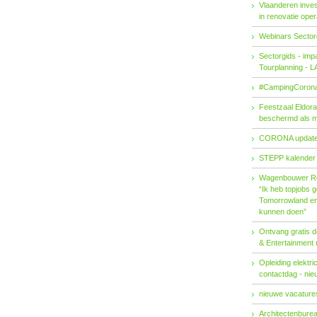
Vlaanderen invest
in renovatie ope
Webinars Sector
Sectorgids - imp
Tourplanning - 
#CampingCorona
Feestzaal Eldor
beschermd als 
CORONA updat
STEPP kalender
Wagenbouwer R
“Ik heb topjobs g
Tomorrowland en 
kunnen doen”
Ontvang gratis de
& Entertainment
Opleiding elektri
contactdag - ni
nieuwe vacatures
Architectenburea