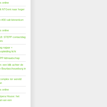
s online
tilt NTGent naar hoger
#30 valt binnenkort
s online
18: STEPP contactdag
ies
g najaar +
pleiding licht
PP-lidmaatschap
: een blik achter de
 Bourlaschouwburg in
complex ter wereld
an
s online
Opera House: het
l van een