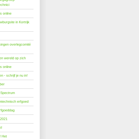
echnici
s online
burgsite in Kortrijk
ingen overlegcomité
een wereld op zich
s online
 - schrijf je nu in!
ber
 Spectrum
mtechnisch erfgoed
erfgoeddag
 2021
t!
! Het