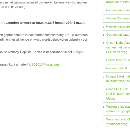
Kunstenaarsstat
n van het gebouw, inclusief binnen- en buitenafwerking mogen
£ 20.000 (€ 24.000).
Nieuwe vacature
OKo in Commissi
l ingezonden te worden (maximaal 6 jpegs) vóór 1 maart
Nieuwe vacature
Ga mee op 'stap
en gepresenteerd in een online tentoonstelling. De 10 laureaten
rdiff en het winnende ontwerp wordt gebouwd en gebruikt voor
Groen Licht Vlaa
samen met partn
an de Anthony Hopkins Centre is beschikbaar in het
Google
LED verlichting
Pearle lanceert 
vragen kunt u mailen
WSD2013@oistat.org
Nieuwsbrief STE
Brugge krijgt me
museum voor sc
Fonds Cul­tu­re­le I
in bij De­par­te­m
Me­dia
Webinars investe
cultuur- en jeugd
Weg met de hoofd
'soundbeaming'