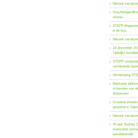
Nieuwe vacature
Vrachtwagenlift 
niveau
STEPP Magazine 
in de bus
Nieuwe vacature
18 december 20
Tijdelijke installat
STEPP contactda
vernieuwde basiso
Vernieuwing STE
Markante plekken
schermen van de
Antwerpen
Grootste theater
geopend in Taiw
Nieuwe vacature
45 jaar Sydney 
moeizame verhaa
wereldwonder