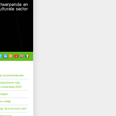
s kunstenfederatie
emaal boven mijn
 contactdag 2023
ringen
ou nodig!
g! Jij komt toch ook?
llegagroep