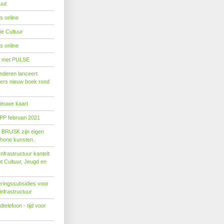
uut
s online
e Cultuur
s online
' met PULSE
nderen lanceert
ers nieuw boek rond
nieuwe kaart
PP februari 2021
t BRUSK zijn eigen
hone kunsten.
n­fra­struc­tuur kan­telt
ent Cul­tuur, Jeugd en
ringssubsidies voor
infrastructuur
telefoon - tijd voor