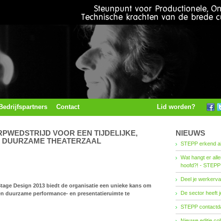
Bedrijfspartners
Contact
Lid worden?
PWEDSTRIJD VOOR EEN TIJDELIJKE,
NIEUWS
N DUURZAME THEATERZAAL
STEPP erkend al
Wat hangt er all
hoofd?! - STEPP
Deel je werkerva
tage Design 2013 biedt de organisatie een unieke kans om
De sector heeft j
e en duurzame performance- en presentatieruimte te
STEPP contactda
Nieuwe editie co