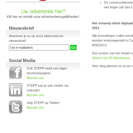
De constructiekoste
niet hoger zijn dan 
Het ontwerp dient digitaa
Nieuwsbrief
2013
Alle inzendingen zullen word
Abonneer je nu op onze elektronische
worden tentoongesteld in Ca
nieuwsbrief!
WSD2013.
Een schets van het model v
Sketch Up 3D Warehouse
.
Social Media
Voor dwg plannen en al uw 
Ook STEPP heeft een eigen
facebookpagina!
Bezoek ons
STEPP kan je ook vinden via
LinkedIn!
Bezoek ons
Volg STEPP op Twitter!
Bezoek ons