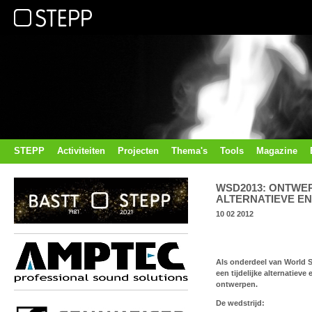
STEPP
Activiteiten
Projecten
Thema's
Tools
Magazine
WSD2013: ONTWER
ALTERNATIEVE E
10 02 2012
Als onderdeel van World S
een tijdelijke alternatiev
ontwerpen.
De wedstrijd: