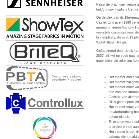
Naast de prachtige nieuwe 
het Anthony Hopkins Centre
Op de plek van dit 19e-eeuw
Castle. Eind jaren 1990 verle
gerenommeerde Anthony Hopki
voorstellingsruimtes voor d
binnenplaats, die in 2013 pl
World Stage Design.
Geïnspireerd door de uit k
2007, zijn wij op zoek naar
materialen, die rekening ho
Het theater moet pl
Het theater zal gebr
Het theater moet w
een van een structu
Gebruik van alterna
Dit is geen openluch
Het theater moet vo
theaterbelichting mog
echter niet uit.
Er moeten voorzien
energiebronnen aanw
Het theater is een t
gebouw dient makke