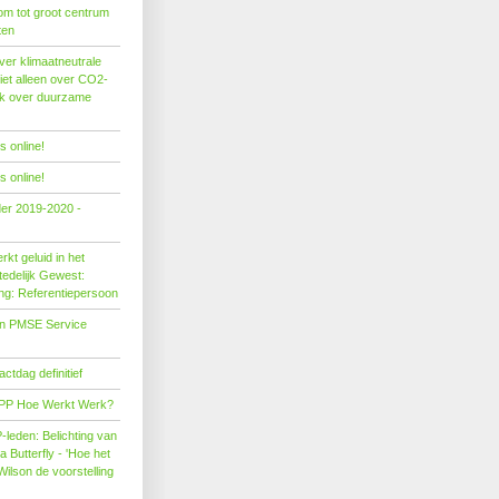
om tot groot centrum
ten
er klimaatneutrale
iet alleen over CO2-
ok over duurzame
 online!
 online!
der 2019-2020 -
kt geluid in het
edelijk Gewest:
ing: Referentiepersoon
on PMSE Service
tdag definitief
PP Hoe Werkt Werk?
leden: Belichting van
Butterfly - 'Hoe het
Wilson de voorstelling