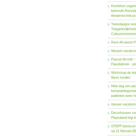
Komieken organi
bekende Roesel
theatertechnicu
Tweedaagse wo
Toegankelijkhei
Cultuureveneme
Rent-All neemt P
Nieuwe vacature
Pascal Verreth -
Pianofabriek - pl
Workshop de tein
fibres textiles
Hele dag een pie
behandelings­met
patiënten weer 
nieuwe vacatures
Decorbouwer va
Plopsaland legt 
STEPP basiscurs
op 21 februari 2