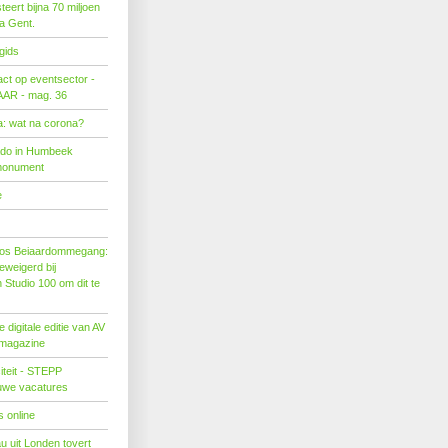
eert bijna 70 miljoen
ra Gent.
gids
act op eventsector -
LAAR - mag. 36
: wat na corona?
ado in Humbeek
monument
e
os Beiaardommegang:
eweigerd bij
Studio 100 om dit te
 digitale editie van AV
 magazine
citeit - STEPP
euwe vacatures
 online
u uit Londen tovert