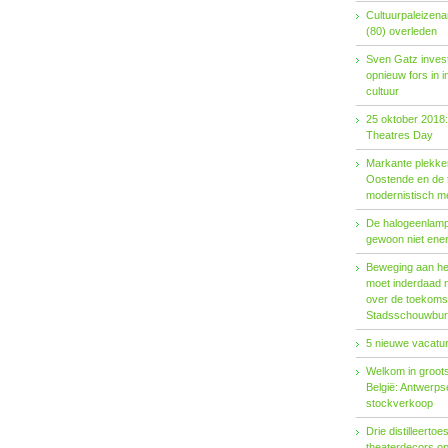
Cultuurpaleizena
(80) overleden
Sven Gatz invest
opnieuw fors in i
cultuur
25 oktober 2018:
Theatres Day
Markante plekken
Oostende en de t
modernistisch m
De halogeenlamp 
gewoon niet ener
Beweging aan het 
moet inderdaad 
over de toekoms
Stadsschouwburg
5 nieuwe vacatur
Welkom in groots
België: Antwerp
stockverkoop
Drie distilleertoes
theaterdecors o