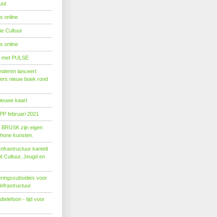
uut
s online
e Cultuur
s online
' met PULSE
nderen lanceert
ers nieuw boek rond
nieuwe kaart
PP februari 2021
t BRUSK zijn eigen
hone kunsten.
n­fra­struc­tuur kan­telt
ent Cul­tuur, Jeugd en
ringssubsidies voor
infrastructuur
telefoon - tijd voor