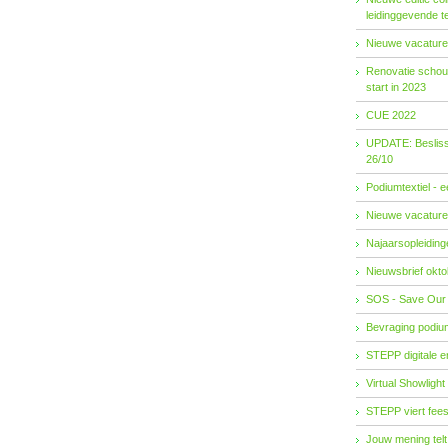
leidinggevende t
Nieuwe vacature
Renovatie schouw
start in 2023
CUE 2022
UPDATE: Besliss
26/10
Podiumtextiel - 
Nieuwe vacature
Najaarsopleidingen
Nieuwsbrief okto
SOS - Save Our
Bevraging podiu
STEPP digitale 
Virtual Showlight
STEPP viert fees
Jouw mening telt