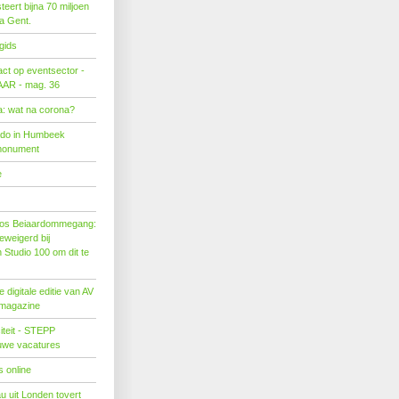
eert bijna 70 miljoen
ra Gent.
gids
act op eventsector -
LAAR - mag. 36
: wat na corona?
ado in Humbeek
monument
e
os Beiaardommegang:
eweigerd bij
Studio 100 om dit te
 digitale editie van AV
 magazine
citeit - STEPP
euwe vacatures
 online
u uit Londen tovert