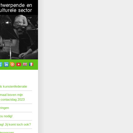
s kunstenfederatie
emaal boven mijn
 contactdag 2023
ringen
ou nodig!
g! Jij komt toch ook?
llegagroep