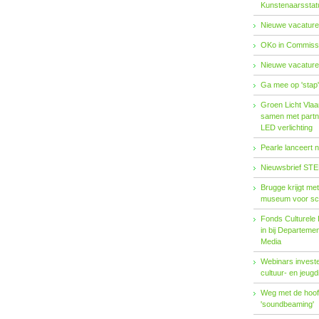
Kunstenaarsstat
Nieuwe vacature
OKo in Commissi
Nieuwe vacature
Ga mee op 'stap
Groen Licht Vlaa
samen met partn
LED verlichting
Pearle lanceert 
Nieuwsbrief STE
Brugge krijgt me
museum voor sc
Fonds Cul­tu­re­le I
in bij De­par­te­m
Me­dia
Webinars investe
cultuur- en jeugd
Weg met de hoofd
'soundbeaming'