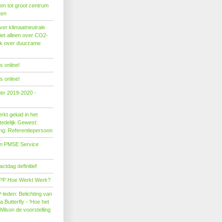
om tot groot centrum
ten
er klimaatneutrale
iet alleen over CO2-
ok over duurzame
 online!
 online!
der 2019-2020 -
kt geluid in het
edelijk Gewest:
ing: Referentiepersoon
on PMSE Service
tdag definitief
PP Hoe Werkt Werk?
leden: Belichting van
Butterfly - 'Hoe het
Wilson de voorstelling