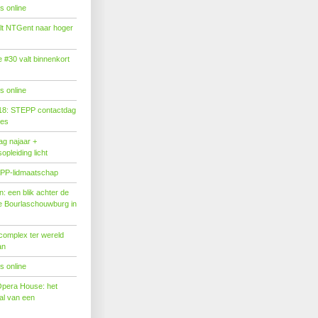
s online
tilt NTGent naar hoger
#30 valt binnenkort
s online
18: STEPP contactdag
ies
g najaar +
pleiding licht
PP-lidmaatschap
: een blik achter de
 Bourlaschouwburg in
complex ter wereld
an
s online
Opera House: het
l van een