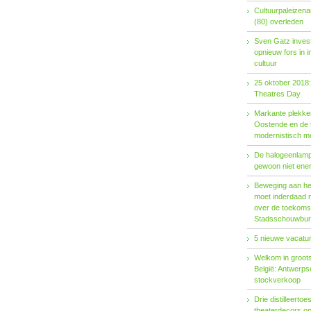
Cultuurpaleizena
(80) overleden
Sven Gatz invest
opnieuw fors in i
cultuur
25 oktober 2018:
Theatres Day
Markante plekken
Oostende en de t
modernistisch m
De halogeenlamp 
gewoon niet ener
Beweging aan het 
moet inderdaad 
over de toekoms
Stadsschouwburg
5 nieuwe vacatur
Welkom in groots
België: Antwerp
stockverkoop
Drie distilleertoes
theaterdecors o