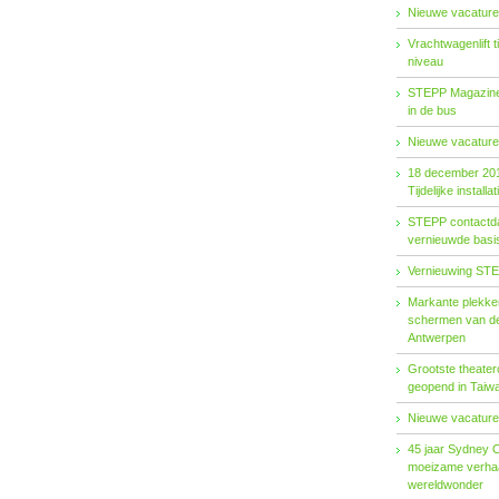
Nieuwe vacature
Vrachtwagenlift 
niveau
STEPP Magazine 
in de bus
Nieuwe vacature
18 december 20
Tijdelijke installat
STEPP contactda
vernieuwde basiso
Vernieuwing STE
Markante plekken
schermen van de
Antwerpen
Grootste theater
geopend in Taiw
Nieuwe vacature
45 jaar Sydney 
moeizame verhaa
wereldwonder