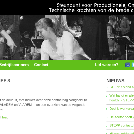
Bedrijfspartners
Contact
Lid worden?
EF 8
NIEUWS
STEPP erkend al
Wat hangt er all
t de deur uit, met nieuws over onze contactdag 'veiligheid' (8
hoofd?! - STEPP
an VLAREM en VLAREM II, en een overzicht van de volgende
Deel je werkerva
<<
De sector heeft j
ef
hier
.
STEPP contactda
Nieuwe editie co