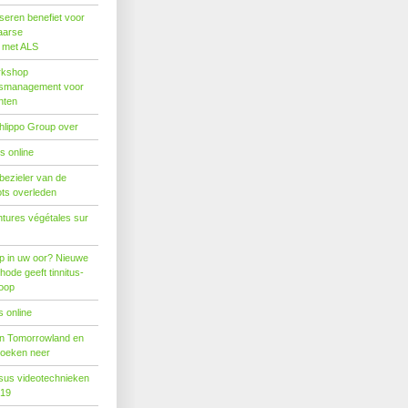
seren benefiet voor
aarse
s met ALS
rkshop
dsmanagement voor
nten
hlippo Group over
s online
 bezieler van de
ots overleden
tures végétales sur
p in uw oor? Nieuwe
hode geeft tinnitus-
hoop
 online
n Tomorrowland en
boeken neer
us videotechnieken
019