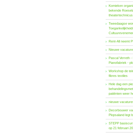
Komieken organi
bekende Roesel
theatertechnicu
Tweedaagse wo
Toegankelijkhei
Cultuureveneme
Rent-All neemt P
Nieuwe vacature
Pascal Verreth -
Pianofabriek - pl
Workshop de tein
fibres textiles
Hele dag een pie
behandelings­met
patiënten weer 
nieuwe vacatures
Decorbouwer va
Plopsaland legt 
STEPP basiscurs
op 21 februari 2