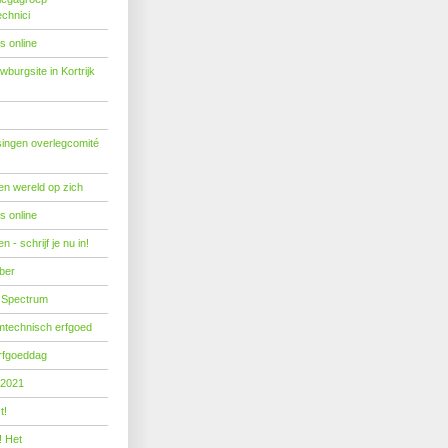
echnici
s online
burgsite in Kortrijk
ingen overlegcomité
een wereld op zich
s online
 - schrijf je nu in!
ber
 Spectrum
mtechnisch erfgoed
erfgoeddag
 2021
t!
! Het