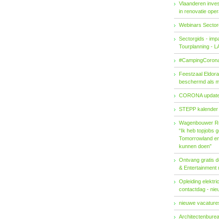
Vlaanderen invest
in renovatie ope
Webinars Sector
Sectorgids - imp
Tourplanning - 
#CampingCorona
Feestzaal Eldor
beschermd als 
CORONA updat
STEPP kalender
Wagenbouwer R
“Ik heb topjobs g
Tomorrowland en 
kunnen doen”
Ontvang gratis de
& Entertainment
Opleiding elektri
contactdag - ni
nieuwe vacatures
Architectenburea