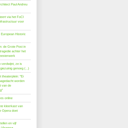
rchitect Paul Andreu
eert via het FoCI
nfrastructuur voor
 European Historic
: de Grote Post in
ragedie achter het
eesterwerk
verdwijnt, ze is
giezuinig genoeg (...)
theaterplein: ''Er
nagedacht worden
t van de
''
es online
te kleerkast van
se Opera doet
tellen en vijf
p Vlaamse