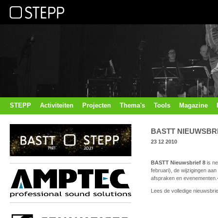
STEPP
Activiteiten
Projecten
Thema's
Tools
Magazine
BASTT NIEUWSBRI
23 12 2010
BASTT Nieuwsbrief 8
is ne
februari), de wijzigingen a
afspraken en evenementen.
Lees de volledige nieuwsbri