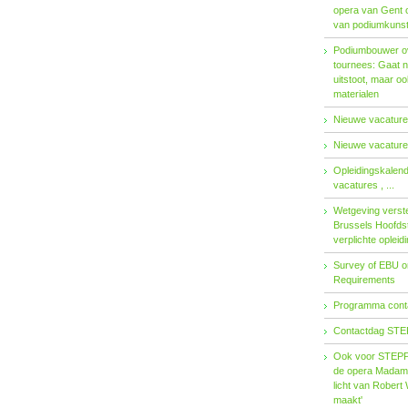
opera van Gent 
van podiumkuns
Podiumbouwer ov
tournees: Gaat n
uitstoot, maar o
materialen
Nieuwe vacatures
Nieuwe vacatures
Opleidingskalen
vacatures , ...
Wetgeving verster
Brussels Hoofdst
verplichte opleid
Survey of EBU 
Requirements
Programma contac
Contactdag STE
Ook voor STEPP-
de opera Madama 
licht van Robert 
maakt'