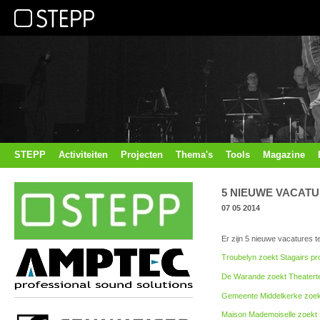
STEPP
Activiteiten
Projecten
Thema's
Tools
Magazine
5 NIEUWE VACATU
07 05 2014
Er zijn 5 nieuwe vacatures t
Troubelyn zoekt Stagairs pr
De Warande zoekt Theatertec
Gemeente Middelkerke zoekt
Maison Mademoiselle zoekt 