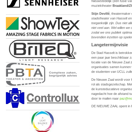
Nieuwstedelijk (een fusie v
muziektheater
Braakland/Z
Stijn Devillé
, theatermaker 
stadstheater van Hasselt en
toegankelijk zijn. Dus niet 
niet veel aan. Wel willen w
zodat we ons publiek optima
bovendien inzetten op spele
Langetermijnvisie
De Stad Hasselt is betrokken
een paar jaar beschikbaar zal
locatie van de Nieuwe Zaal z
organisaties samen kunnen 
de studenten van UCLL zull
De Nieuwe Zaal wordt voor H
rol als stadsgezelschap. Me
de kunsteducatieve organisa
nagedacht hoe de afstand t
door te mailen naar
paz@mo
DE NIEUWE ZAAL opent in Ha