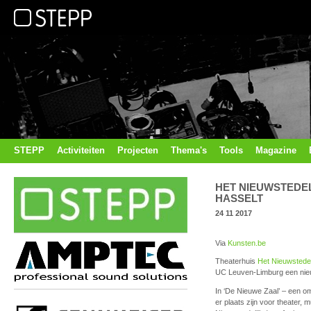
STEPP
Activiteiten
Projecten
Thema's
Tools
Magazine
HET NIEUWSTEDEL
HASSELT
24 11 2017
Via
Kunsten.be
Theaterhuis
Het Nieuwstedel
UC Leuven-Limburg een nieu
In ‘De Nieuwe Zaal’ – een 
er plaats zijn voor theater,